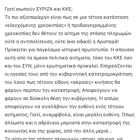
Γιατί σιωπούν ΣΥΡΙΖΑ και ΚΚΕ;
Το πιο αξιοπερίεργο είναι πως σε μια τέτοια κατάσταση
«ελεγχόμενης χρεοκοπίας» ή προδιαγεγραμμένης
χρεοκοπίας δεν θέτουν το αίτημα της στάσης πληρωμών
ούτε η αντιπολίτευση, ούτε (και ειδικά) η Αριστερά!
Πρόκειται για παγκόσμια ιστορική πρωτοτυπία. Η απουσία
αυτή από τα άμεσα πολιτικά αιτήματα, τόσο του ΚΚΕ όσο
και του ΣΥΝ, μόνο ερωτηματικά προκαλεί. Επηρεάζονται
οι ηγεσίες τους από την κυβερνητική κατατρομοκράτηση
του λαού πως τέτοιου είδους «ακραίες» κινήσεις θα
φέρουν περίπου την καταστροφή; Αποφεύγουν να
φέρουν σε δύσκολη θέση την κυβέρνηση; Ή απλώς
αποφεύγουν να αναλάβουν την ευθύνη ενός τέτοιου
αιτήματος; Γιατί, αναμφίβολα, είναι μεγάλη ευθύνη. Όπως
άλλωστε και η αδράνεια μπροστά στην καταστροφή της
κοινωνίας και της χώρας, από την άλλη μεριά…
Το αίτημα της στάσης πληρωμών μπορεί, σήμερα, να