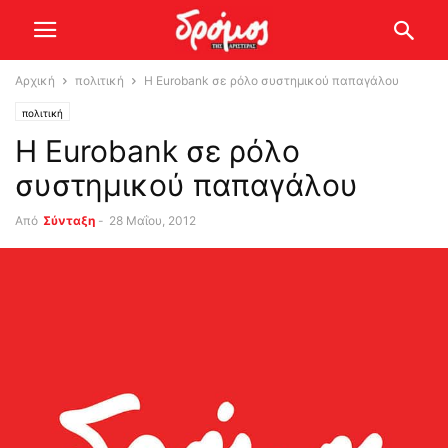
Αρχική
πολιτική
Η Eurobank σε ρόλο συστημικού παπαγάλου
πολιτική
Η Eurobank σε ρόλο
συστημικού παπαγάλου
Από
Σύνταξη
-
28 Μαΐου, 2012