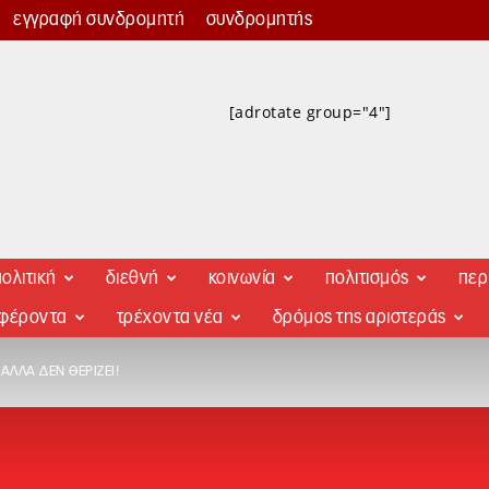
εγγραφή συνδρομητή
συνδρομητής
[adrotate group="4"]
ολιτική
διεθνή
κοινωνία
πολιτισμός
περ
αφέροντα
τρέχοντα νέα
δρόμος της αριστεράς
 ΑΛΛΆ ΔΕΝ ΘΕΡΊΖΕΙ!