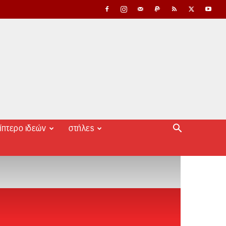
ίπτερο ιδεών
στήλες