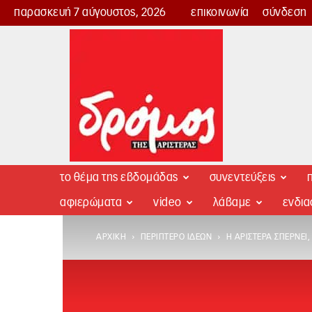
παρασκευή 7 αύγουστος, 2026
επικοινωνία
σύνδεση
Δρόμος
της
Αριστεράς
το θέμα της εβδομάδας
συνεντεύξεις
π
αφιερώματα
video
λάβαμε
ενδι
ΑΡΧΙΚΉ
ΠΕΡΊΠΤΕΡΟ ΙΔΕΏΝ
Η ΑΡΙΣΤΕΡΆ ΣΠΈΡΝΕΙ,