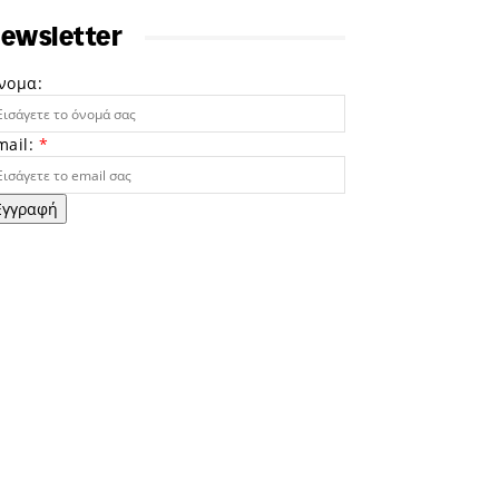
ewsletter
νομα:
mail:
*
Εγγραφή