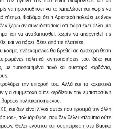
ι τον αγώνα της που είναι διαχρονικός και θα
ρίς να προσπαθήσει να το καπελώσει και χωρίς να
κό ζήτημα. Φοβάμαι ότι η Αριστερά παλεύει με έναν
δεν ξέρω αν συνειδητοποιεί ότι τώρα έχει άλλη μια
ημα και να αναβαπτισθεί, χωρίς να απαρνηθεί τις
θει και να πάρει ιδέες από τις πλατείες.
λύ κόσμο, ενδεχομένως θα βρεθεί σε δυσχερή θέση
τειρωμένες πολιτικά κινητοποιήσεις του, δέκα και
, με τυποποιημένα πανό και αυστηρά κορδόνια,
ους.
τρολάρει την επιρροή του. Αλλά και τα καχεκτικά
υν για συμμετοχή ούτε κερδίζουν την εμπιστοσύνη
 βαρέως πολιτικοποιημένου.
ΚΕ, και δεν είναι λίγος αυτός που προτιμά την άλλη
κόσμος», πολυάριθμος, που δεν θέλει καλούπια ούτε
μεων. Θέλει ενότητα και συσπείρωση στα βασικά