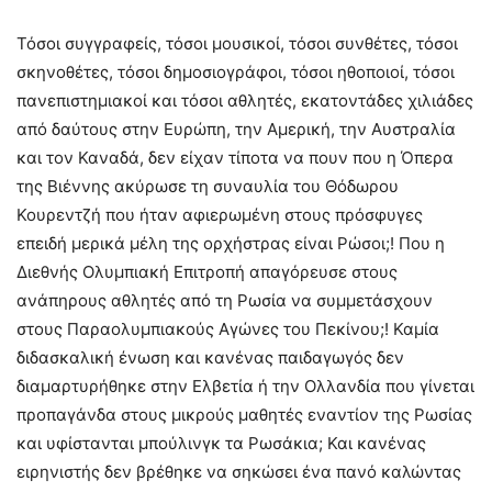
Τόσοι συγγραφείς, τόσοι μουσικοί, τόσοι συνθέτες, τόσοι
σκηνοθέτες, τόσοι δημοσιογράφοι, τόσοι ηθοποιοί, τόσοι
πανεπιστημιακοί και τόσοι αθλητές, εκατοντάδες χιλιάδες
από δαύτους στην Ευρώπη, την Αμερική, την Αυστραλία
και τον Καναδά, δεν είχαν τίποτα να πουν που η Όπερα
της Βιέννης ακύρωσε τη συναυλία του Θόδωρου
Κουρεντζή που ήταν αφιερωμένη στους πρόσφυγες
επειδή μερικά μέλη της ορχήστρας είναι Ρώσοι;! Που η
Διεθνής Ολυμπιακή Επιτροπή απαγόρευσε στους
ανάπηρους αθλητές από τη Ρωσία να συμμετάσχουν
στους Παραολυμπιακούς Αγώνες του Πεκίνου;! Καμία
διδασκαλική ένωση και κανένας παιδαγωγός δεν
διαμαρτυρήθηκε στην Ελβετία ή την Ολλανδία που γίνεται
προπαγάνδα στους μικρούς μαθητές εναντίον της Ρωσίας
και υφίστανται μπούλινγκ τα Ρωσάκια; Και κανένας
ειρηνιστής δεν βρέθηκε να σηκώσει ένα πανό καλώντας