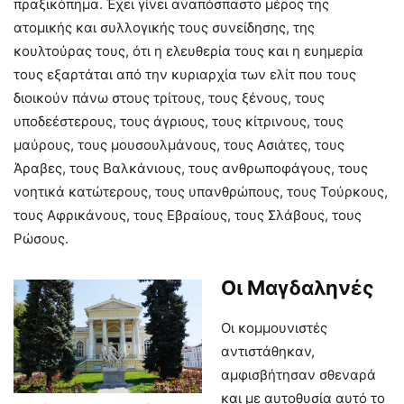
πραξικόπημα. Έχει γίνει αναπόσπαστο μέρος της
ατομικής και συλλογικής τους συνείδησης, της
κουλτούρας τους, ότι η ελευθερία τους και η ευημερία
τους εξαρτάται από την κυριαρχία των ελίτ που τους
διοικούν πάνω στους τρίτους, τους ξένους, τους
υποδεέστερους, τους άγριους, τους κίτρινους, τους
μαύρους, τους μουσουλμάνους, τους Ασιάτες, τους
Άραβες, τους Βαλκάνιους, τους ανθρωποφάγους, τους
νοητικά κατώτερους, τους υπανθρώπους, τους Τούρκους,
τους Αφρικάνους, τους Εβραίους, τους Σλάβους, τους
Ρώσους.
Οι Μαγδαληνές
Οι κομμουνιστές
αντιστάθηκαν,
αμφισβήτησαν σθεναρά
και με αυτοθυσία αυτό το