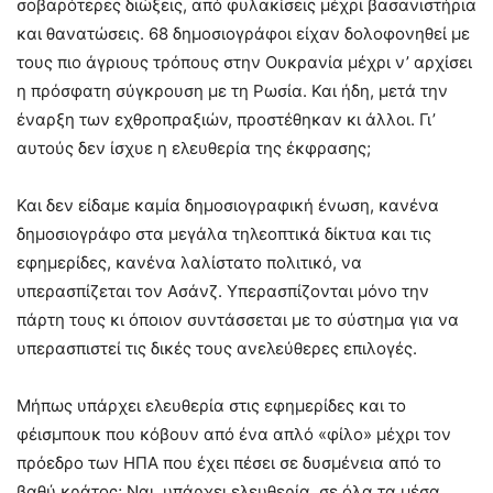
σοβαρότερες διώξεις, από φυλακίσεις μέχρι βασανιστήρια
και θανατώσεις. 68 δημοσιογράφοι είχαν δολοφονηθεί με
τους πιο άγριους τρόπους στην Ουκρανία μέχρι ν’ αρχίσει
η πρόσφατη σύγκρουση με τη Ρωσία. Και ήδη, μετά την
έναρξη των εχθροπραξιών, προστέθηκαν κι άλλοι. Γι’
αυτούς δεν ίσχυε η ελευθερία της έκφρασης;
Και δεν είδαμε καμία δημοσιογραφική ένωση, κανένα
δημοσιογράφο στα μεγάλα τηλεοπτικά δίκτυα και τις
εφημερίδες, κανένα λαλίστατο πολιτικό, να
υπερασπίζεται τον Ασάνζ. Υπερασπίζονται μόνο την
πάρτη τους κι όποιον συντάσσεται με το σύστημα για να
υπερασπιστεί τις δικές τους ανελεύθερες επιλογές.
Μήπως υπάρχει ελευθερία στις εφημερίδες και το
φέισμπουκ που κόβουν από ένα απλό «φίλο» μέχρι τον
πρόεδρο των ΗΠΑ που έχει πέσει σε δυσμένεια από το
βαθύ κράτος; Ναι, υπάρχει ελευθερία, σε όλα τα μέσα,