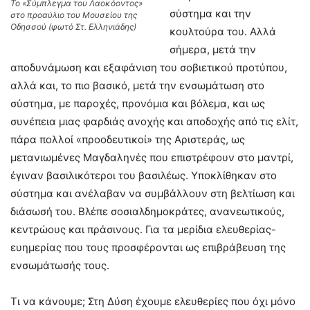
Το «Σύμπλεγμα του Λαοκόοντος»
σύστημα και την
στο προαύλιο του Μουσείου της
Οδησσού (φωτό Στ. Ελληνιάδης)
κουλτούρα του. Αλλά
σήμερα, μετά την
αποδυνάμωση και εξαφάνιση του σοβιετικού προτύπου,
αλλά και, το πιο βασικό, μετά την ενσωμάτωση στο
σύστημα, με παροχές, προνόμια και βόλεμα, και ως
συνέπεια μιας φαρδιάς ανοχής και αποδοχής από τις ελίτ,
πάρα πολλοί «προοδευτικοί» της Αριστεράς, ως
μετανιωμένες Μαγδαληνές που επιστρέφουν στο μαντρί,
έγιναν βασιλικότεροι του βασιλέως. Υποκλίθηκαν στο
σύστημα και ανέλαβαν να συμβάλλουν στη βελτίωση και
διάσωσή του. Βλέπε σοσιαλδημοκράτες, ανανεωτικούς,
κεντρώους και πράσινους. Για τα μερίδια ελευθερίας-
ευημερίας που τους προσφέρονται ως επιβράβευση της
ενσωμάτωσής τους.
Τι να κάνουμε; Στη Δύση έχουμε ελευθερίες που όχι μόνο