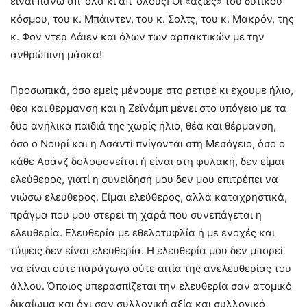
είναι πάνω απ’ όλα κι απ’ όλους! Οι «αξίες» του δυτικού
κόσμου, του κ. Μπάιντεν, του κ. Σολτς, του κ. Μακρόν, της
κ. Φον ντερ Λάιεν και όλων των αρπακτικών με την
ανθρώπινη μάσκα!
Προσωπικά, όσο εμείς μένουμε στο ρετιρέ κι έχουμε ήλιο,
θέα και θέρμανση και η Ζεϊνάμπ μένει στο υπόγειο με τα
δύο ανήλικα παιδιά της χωρίς ήλιο, θέα και θέρμανση,
όσο ο Νουρί και η Ασαντί πνίγονται στη Μεσόγειο, όσο ο
κάθε Ασάνζ δολοφονείται ή είναι στη φυλακή, δεν είμαι
ελεύθερος, γιατί η συνείδησή μου δεν μου επιτρέπει να
νιώσω ελεύθερος. Είμαι ελεύθερος, αλλά καταχρηστικά,
πράγμα που μου στερεί τη χαρά που συνεπάγεται η
ελευθερία. Ελευθερία με εθελοτυφλία ή με ενοχές και
τύψεις δεν είναι ελευθερία. Η ελευθερία μου δεν μπορεί
να είναι ούτε παράγωγο ούτε αιτία της ανελευθερίας του
άλλου. Όποιος υπερασπίζεται την ελευθερία σαν ατομικό
δικαίωμα και όχι σαν συλλογική αξία και συλλογικό