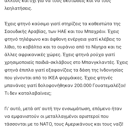
άλλους και όχι για να τους σκοτώσεις και να τους
λεηλατήσεις.
Έχεις φτηνό καύσιμο γιατί στηρίζεις τα καθεστώτα της
Σαουδικής Αραβίας, των ΗΑΕ και του Μπαχρέιν. Έχεις
φτηνό τηλέφωνο και άφθονη ενέργεια γιατί κλέβεις το
λίθιο, το κοβάλτιο και το ουράνιο από το Νίγηρα και τις
άλλες αφρικανικές χώρες. Έχεις φτηνά ρούχα γιατί
χρησιμοποιείς παιδιά-σκλάβους στο Μπανγκλαντές. Έχεις
φτηνά έπιπλα γιατί εξαφανίζεις τα δάση της Ινδονησίας
που γίνονται από το ΙΚΕΑ φορμάικες. Έχεις φτηνές
μπανάνες γιατί δολοφονήθηκαν 200.000 Γουατεμαλέζοι!
Τι δεν καταλαβαίνεις;
Γι’ αυτό, μετά απ’ αυτή την ενσωμάτωση, επόμενο ήταν
να εμφανιστούν οι μεταλλαγμένοι αριστεροί που
τάσσονται με το ΝΑΤΟ, τους Αμερικάνους και τους ναζί!