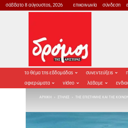
σάββατο 8 αύγουστος, 2026
επικοινωνία
σύνδεση
Δρόμος
της
Αριστεράς
το θέμα της εβδομάδας
συνεντεύξεις
π
αφιερώματα
video
λάβαμε
ενδι
ΑΡΧΙΚΉ
ΣΤΉΛΕΣ
ΤΗΣ ΕΠΙΣΤΉΜΗΣ ΚΑΙ ΤΗΣ ΚΟΙΝΩ