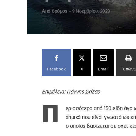
Από
δρόμος
-
9 Νοεμβρίου, 2023
Facebook
X
Email
Τυπών
Επιμέλεια: Γιάννης Σχίζας
Π
ερισσότερα από 150 είδη άγρι
χημικά που είναι γνωστά ως ε
ο οποίος βασίζεται σε σχετικέ