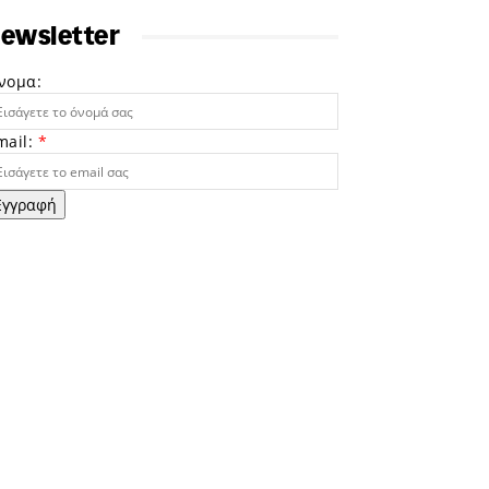
ewsletter
νομα:
mail:
*
Εγγραφή