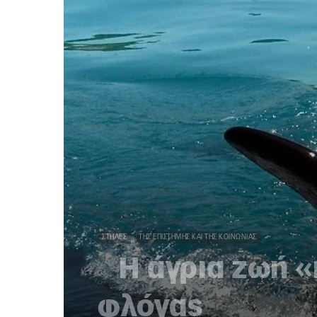
ΣΤΉΛΕΣ
ΤΗΣ ΕΠΙΣΤΉΜΗΣ ΚΑΙ ΤΗΣ ΚΟΙΝΩΝΊΑΣ
Η άγρια ζωή «κ
φλόγας