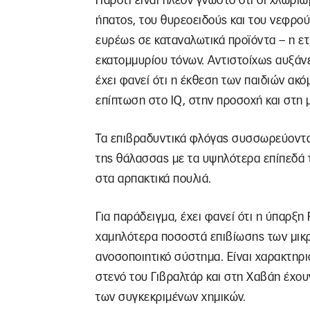
Παρότι είναι πλέον γνωστό ότι οι χλωρι
ήπατος, του θυρεοειδούς και του νεφρο
ευρέως σε καταναλωτικά προϊόντα – η ετ
εκατομμυρίου τόνων. Αντιστοίχως αυξάν
έχει φανεί ότι η έκθεση των παιδιών ακό
επίπτωση στο ΙQ, στην προσοχή και στη 
Τα επιβραδυντικά φλόγας συσσωρεύονται
της θάλασσας με τα υψηλότερα επίπεδά τ
στα αρπακτικά πουλιά.
Για παράδειγμα, έχει φανεί ότι η ύπαρξ
χαμηλότερα ποσοστά επιβίωσης των μικ
ανοσοποιητικό σύστημα. Είναι χαρακτηρι
στενό του Γιβραλτάρ και στη Χαβάη έχο
των συγκεκριμένων χημικών.