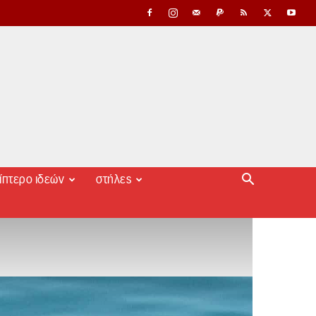
ίπτερο ιδεών
στήλες