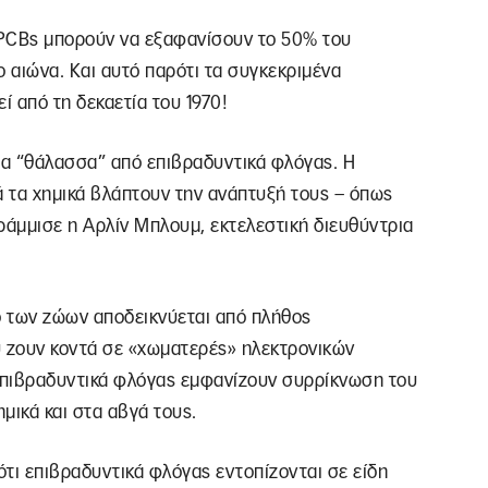
α PCBs μπορούν να εξαφανίσουν το 50% του
 αιώνα. Και αυτό παρότι τα συγκεκριμένα
 από τη δεκαετία του 1970!
ια “θάλασσα” από επιβραδυντικά φλόγας. Η
τά τα χημικά βλάπτουν την ανάπτυξή τους – όπως
ράμμισε η Αρλίν Μπλουμ, εκτελεστική διευθύντρια
ό των ζώων αποδεικνύεται από πλήθος
υ ζουν κοντά σε «χωματερές» ηλεκτρονικών
 επιβραδυντικά φλόγας εμφανίζουν συρρίκνωση του
μικά και στα αβγά τους.
ότι επιβραδυντικά φλόγας εντοπίζονται σε είδη