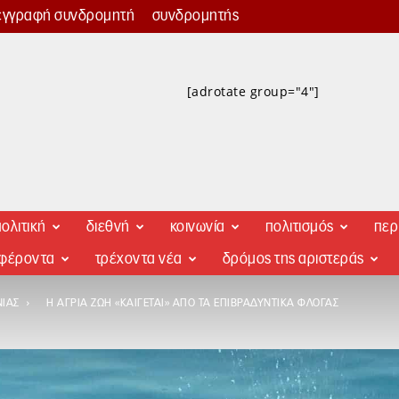
εγγραφή συνδρομητή
συνδρομητής
[adrotate group="4"]
ολιτική
διεθνή
κοινωνία
πολιτισμός
περ
αφέροντα
τρέχοντα νέα
δρόμος της αριστεράς
ΝΊΑΣ
Η ΆΓΡΙΑ ΖΩΉ «ΚΑΊΓΕΤΑΙ» ΑΠΌ ΤΑ ΕΠΙΒΡΑΔΥΝΤΙΚΆ ΦΛΌΓΑΣ