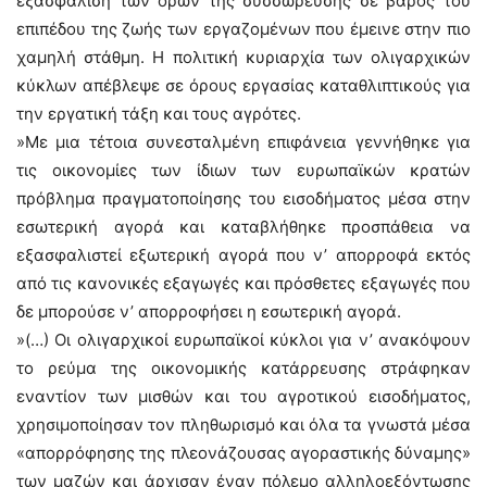
εξασφάλιση των όρων της συσσώρευσης σε βάρος του
επιπέδου της ζωής των εργαζομένων που έμεινε στην πιο
χαμηλή στάθμη. Η πολιτική κυριαρχία των ολιγαρχικών
κύκλων απέβλεψε σε όρους εργασίας καταθλιπτικούς για
την εργατική τάξη και τους αγρότες.
»Με μια τέτοια συνεσταλμένη επιφάνεια γεννήθηκε για
τις οικονομίες των ίδιων των ευρωπαϊκών κρατών
πρόβλημα πραγματοποίησης του εισοδήματος μέσα στην
εσωτερική αγορά και καταβλήθηκε προσπάθεια να
εξασφαλιστεί εξωτερική αγορά που ν’ απορροφά εκτός
από τις κανονικές εξαγωγές και πρόσθετες εξαγωγές που
δε μπορούσε ν’ απορροφήσει η εσωτερική αγορά.
»(…) Οι ολιγαρχικοί ευρωπαϊκοί κύκλοι για ν’ ανακόψουν
το ρεύμα της οικονομικής κατάρρευσης στράφηκαν
εναντίον των μισθών και του αγροτικού εισοδήματος,
χρησιμοποίησαν τον πληθωρισμό και όλα τα γνωστά μέσα
«απορρόφησης της πλεονάζουσας αγοραστικής δύναμης»
των μαζών και άρχισαν έναν πόλεμο αλληλοεξόντωσης