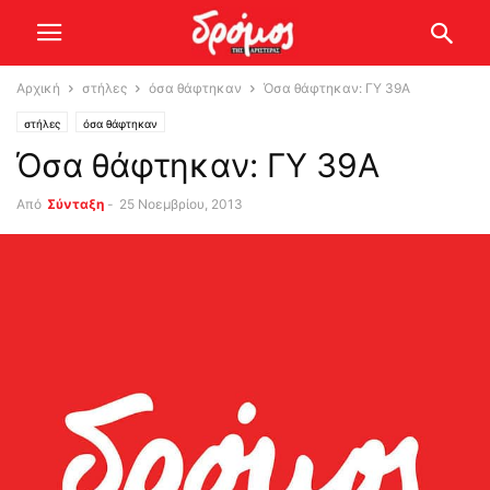
Αρχική
στήλες
όσα θάφτηκαν
Όσα θάφτηκαν: ΓΥ 39Α
στήλες
όσα θάφτηκαν
Όσα θάφτηκαν: ΓΥ 39Α
Από
Σύνταξη
-
25 Νοεμβρίου, 2013