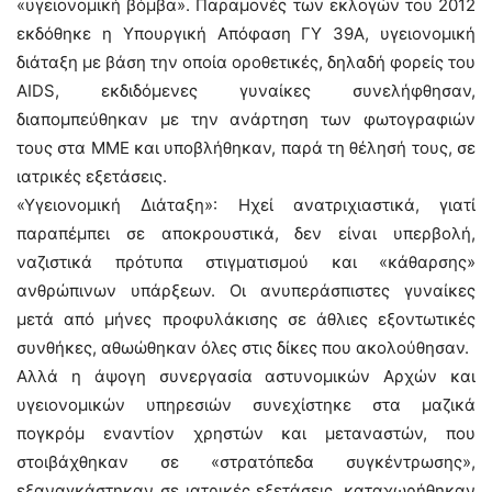
«υγειονομική βόμβα». Παραμονές των εκλογών του 2012
εκδόθηκε η Υπουργική Απόφαση ΓΥ 39A, υγειονομική
διάταξη με βάση την οποία οροθετικές, δηλαδή φορείς του
AIDS, εκδιδόμενες γυναίκες συνελήφθησαν,
διαπομπεύθηκαν με την ανάρτηση των φωτογραφιών
τους στα ΜΜΕ και υποβλήθηκαν, παρά τη θέλησή τους, σε
ιατρικές εξετάσεις.
«Υγειονομική Διάταξη»: Ηχεί ανατριχιαστικά, γιατί
παραπέμπει σε αποκρουστικά, δεν είναι υπερβολή,
ναζιστικά πρότυπα στιγματισμού και «κάθαρσης»
ανθρώπινων υπάρξεων. Οι ανυπεράσπιστες γυναίκες
μετά από μήνες προφυλάκισης σε άθλιες εξοντωτικές
συνθήκες, αθωώθηκαν όλες στις δίκες που ακολούθησαν.
Αλλά η άψογη συνεργασία αστυνομικών Αρχών και
υγειονομικών υπηρεσιών συνεχίστηκε στα μαζικά
πογκρόμ εναντίον χρηστών και μεταναστών, που
στοιβάχθηκαν σε «στρατόπεδα συγκέντρωσης»,
εξαναγκάστηκαν σε ιατρικές εξετάσεις, καταχωρήθηκαν