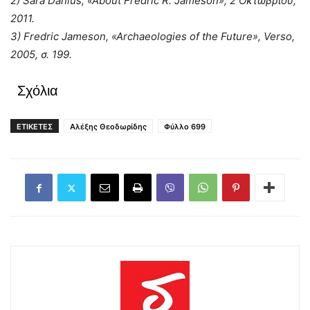
2) Sara Danius, «About Fredric R. Jameson», 2 Οκτωβρίου,
2011.
3) Fredric Jameson, «Archaeologies of the Future», Verso,
2005, σ. 199.
Σχόλια
ΕΤΙΚΕΤΕΣ
Αλέξης Θεοδωρίδης
Φύλλο 699