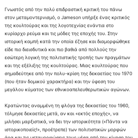
Γνωστός από την πολύ επιδραστική κριτική του πάνω
στον μεταμοντερνισμό, ο Jameson υπήρξε ένας κριτικός
της κουλτούρας και της λογοτεχνίας ενάντια στο
κυρίαρχο ρεύμα και τις μόδες της εποχής του. Στην
ιστορική καμπή κατά την οποία έζησε και διαμορφώθηκε
είδε πιο διεισδυτικά και πιο βαθιά από πολλούς την
εσώτερη λογική της πολιτιστικής τροπής των πραγμάτων
και της εξέλιξης της κουλτούρας. Μιας κουλτούρας που
σημαδεύτηκε από την πολυ-κρίση της δεκαετίας του 1970
(που ήταν δομικού χαρακτήρα) και την ύφεση του
μεγάλου κύματος των εθνικοαπελευθερωτικών αγώνων.
Κρατώντας αναμμένη τη φλόγα της δεκαετίας του 1960,
τόλμησε δεκαετίες μετά, αν και «εκτός εποχής», να
μιλήσει μαρξιστικά, να δει την ιστορικότητα («Πάντα να
ιστορικοποιείς!», προέτρεπε) των πολιτιστικών μορφών
άρα και τις μεταμορφώσεις τους μέσα από την κίνηση του