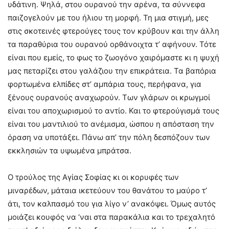
υδάτινη. Ψηλά, στου ουρανού την αρένα, τα σύννεφα
παιζογελούν με του ήλιου τη μορφή. Τη μια στιγμή, μες
στις σκοτεινές φτερούγες τους τον κρύβουν και την άλλη
τα παραθύρια του ουρανού ορθάνοιχτα τ’ αφήνουν. Τότε
είναι που εμείς, το φως το ζωογόνο χαιρόμαστε κι η ψυχή
μας πεταρίζει στου γαλάζιου την επικράτεια. Τα βαπόρια
φορτωμένα ελπίδες στ’ αμπάρια τους, περήφανα, για
ξένους ουρανούς αναχωρούν. Των γλάρων οι κρωγμοί
είναι του αποχωρισμού το αντίο. Και το φτερούγισμά τους
είναι του μαντιλιού το ανέμισμα, ώσπου η απόσταση την
όραση να υποτάξει. Πάνω απ’ την πόλη δεσπόζουν των
εκκλησιών τα υψωμένα μπράτσα.
Ο τρούλος της Αγίας Σοφίας κι οι κορυφές των
μιναρέδων, μάταια ικετεύουν του θανάτου το μαύρο τ’
άτι, τον καλπασμό του για λίγο ν’ ανακόψει. Όμως αυτός
μοιάζει κουφός να ‘ναι στα παρακάλια και το τρεχαλητό