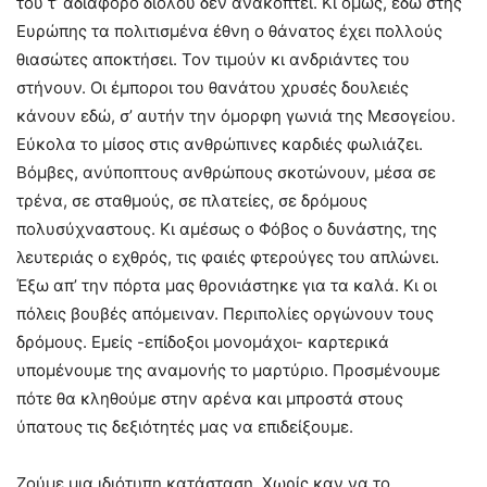
του τ’ αδιάφορο διόλου δεν ανακόπτει. Κι όμως, εδώ στης
Ευρώπης τα πολιτισμένα έθνη ο θάνατος έχει πολλούς
θιασώτες αποκτήσει. Τον τιμούν κι ανδριάντες του
στήνουν. Οι έμποροι του θανάτου χρυσές δουλειές
κάνουν εδώ, σ’ αυτήν την όμορφη γωνιά της Μεσογείου.
Εύκολα το μίσος στις ανθρώπινες καρδιές φωλιάζει.
Βόμβες, ανύποπτους ανθρώπους σκοτώνουν, μέσα σε
τρένα, σε σταθμούς, σε πλατείες, σε δρόμους
πολυσύχναστους. Κι αμέσως ο Φόβος ο δυνάστης, της
λευτεριάς ο εχθρός, τις φαιές φτερούγες του απλώνει.
Έξω απ’ την πόρτα μας θρονιάστηκε για τα καλά. Κι οι
πόλεις βουβές απόμειναν. Περιπολίες οργώνουν τους
δρόμους. Εμείς -επίδοξοι μονομάχοι- καρτερικά
υπομένουμε της αναμονής το μαρτύριο. Προσμένουμε
πότε θα κληθούμε στην αρένα και μπροστά στους
ύπατους τις δεξιότητές μας να επιδείξουμε.
Ζούμε μια ιδιότυπη κατάσταση. Χωρίς καν να το