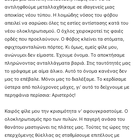
αντιληφθούμε μεταλλαχθήκαμε σε ιθαγενείς μιας
αποικίας νέου τύπου. Η λοιμώδης νόσος του φόβου
απειλεί να σαρώσει όλες τις εστίες αντίστασης κατά του
νέου ολοκληρωτισμού. Ο όχλος χειροκροτεί τις φαιές
ορδές που προελαύνουν. Ο Φόβος κλείνει τα στόματα,
σφιχτομανταλώνει πόρτες. Κι όμως, εμείς φίλε μου,
ανώνυμοι δεν είμαστε. Έχουμε όνομα. Το αποκτήσαμε
πληρώνοντας ανταλλάγματα βαριά. Στις ταυτότητές μας
το γράψαμε με αίμα άλικο. Αυτό το όνομα κανένας δεν
μας το επέβαλε. Μόνοι μας το διαλέξαμε. Το κερδίσαμε
ύστερα από πολύχρονες μάχες, γι’ αυτό το δείχνουμε με
περηφάνια περίσσια: Αριστερός!
Καιρός φίλε μου την κρισιμότητα ν’ αφουγκραστούμε. Ο
ολοκληρωτισμός προ των πυλών. Η παγερή ανάσα του
θανάτου μαστιγώνει τις πλάτες μας. Τούτες τις ώρες της
επερχόμενης θύελλας ας σταθμίσουμε επιτέλους με