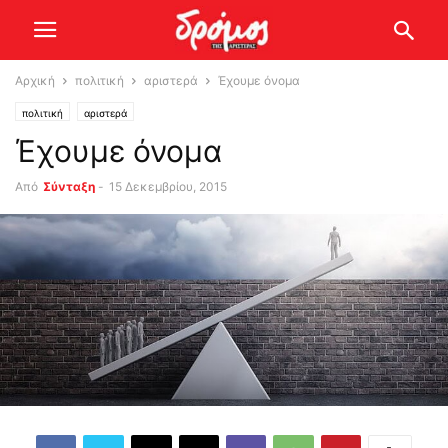
Αρχική
πολιτική
αριστερά
Έχουμε όνομα
πολιτική
αριστερά
Έχουμε όνομα
Από
Σύνταξη
-
15 Δεκεμβρίου, 2015