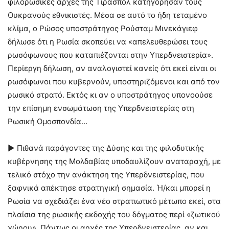
φιλορωσικές αρχές της Τιρασπόλ κατηγόρησαν τους
Ουκρανούς εθνικιστές. Μέσα σε αυτό το ήδη τεταμένο
κλίμα, ο Ρώσος υποστράτηγος Ρούσταμ Μινεκάγιεφ
δήλωσε ότι η Ρωσία σκοπεύει να «απελευθερώσει τους
ρωσόφωνους που καταπιέζονται στην Υπερδνειστερία».
Περίεργη δήλωση, αν αναλογιστεί κανείς ότι εκεί είναι οι
ρωσόφωνοι που κυβερνούν, υποστηριζόμενοι και από τον
ρωσικό στρατό. Εκτός κι αν ο υποστράτηγος υπονοούσε
την επίσημη ενσωμάτωση της Υπερδνειστερίας στη
Ρωσική Ομοσπονδία…
► Πιθανά παράγοντες της Δύσης και της φιλοδυτικής
κυβέρνησης της Μολδαβίας υποδαυλίζουν αναταραχή, με
τελικό στόχο την ανάκτηση της Υπερδνειστερίας, που
ξαφνικά απέκτησε στρατηγική σημασία. Ή/και μπορεί η
Ρωσία να σχεδιάζει ένα νέο στρατιωτικό μέτωπο εκεί, στα
πλαίσια της ρωσικής εκδοχής του δόγματος περί «ζωτικού
χώρου». Πάντως οι αρχές της Υπερδνειστερίας, αν και