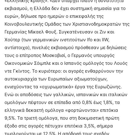
«ελληνικής κρίσης». «Δεν υπάρχει πλέον η δυνατότητα
εκβιασμού, η Ελλάδα δεν έχει συστημική σημασία για το
ευρώ», δήλωσε προ ημερών ο επικεφαλής της
Κοινοβουλευτικής Ομάδας των Χριστιανοδημοκρατών της
Γερμανίας Μίκαελ Φουξ. Συγκατένευσαν οι Ζιν και
Χούτερ (των γερμανικών ινστιτούτων Ifo και IIW,
αντίστοιχα), πινελιές εκβιασμού πρόσθεσαν με δηλώσεις
τους ο επίτροπος Μοσκοβισί, ο Γερμανός υπουργός
Οικονομικών Σόιμπλε και ο Ισπανός ομόλογός του Λουός
ντε Γκίντος. Το κυριότερο: οι αγορές ενθαρρύνουν την
αυτοκυριαρχία των Ευρωπαίων αξιωματούχων,
ενισχύοντας τα «οχυρωματικά» έργα της Ευρωζώνης.
Ενώ οι αποδόσεις των γαλλικών, ισπανικών και ιταλικών
ομολόγων πέφτουν σε επίπεδα από 0,8% έως 1,8%, τα
ελληνικά δεκαετή ομόλογα «φορτώνονται» επιτόκια
9,5%. Τα τριετή ομόλογα, που στη δοκιμαστική πρώτη
έξοδο στις αγορές πέτυχαν επιτόκια 3,5%, σήμερα
τιμολογούνται με 12,5%. Η απόδοσή τους σχεδόν