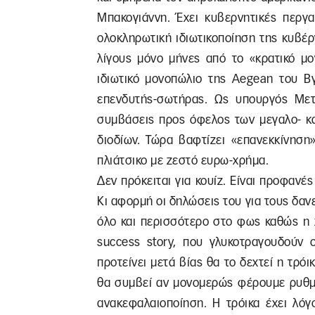
Μπακογιάννη. Έχει κυβερνητικές περγα
ολοκληρωτική ιδιωτικοποίηση της κυβέ
λίγους μόνο μήνες από το «κρατικό μ
ιδιωτικό μονοπώλιο της Aegean του Β
επενδυτής-σωτήρας. Ως υπουργός Μετ
συμβάσεις προς όφελος των μεγαλο- κα
διοδίων. Τώρα βαφτίζει «επανεκκίνηση
πλιάτσικο με ζεστό ευρω-χρήμα.
Δεν πρόκειται για κουίζ. Είναι προφανέ
Κι αφορμή οι δηλώσεις του για τους δαν
όλο και περισσότερο στο φως καθώς η 
success story, που γλυκοτραγουδούν 
προτείνει μετά βίας θα το δεχτεί η τρό
θα συμβεί αν μονομερώς φέρουμε ρυθμί
ανακεφαλαιοποίηση. Η τρόικα έχει λό