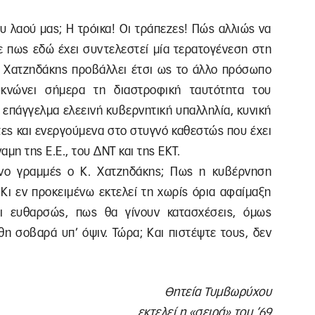
ου λαού μας; Η τρόικα! Οι τράπεζες! Πώς αλλιώς να
με πως εδώ έχει συντελεστεί μία τερατογένεση στη
ς Χατζηδάκης προβάλλει έτσι ως το άλλο πρόσωπο
υκνώνει σήμερα τη διαστροφική ταυτότητα του
’ επάγγελμα ελεεινή κυβερνητική υπαλληλία, κυνική
τες και ενεργούμενα στο στυγνό καθεστώς που έχει
αμη της Ε.Ε., του ΔΝΤ και της ΕΚΤ.
μόνο γραμμές ο Κ. Χατζηδάκης; Πως η κυβέρνηση
 Κι εν προκειμένω εκτελεί τη χωρίς όρια αφαίμαξη
ι ευθαρσώς, πως θα γίνουν κατασχέσεις, όμως
η σοβαρά υπ’ όψιν. Τώρα; Και πιστέψτε τους, δεν
Θητεία Τυμβωρύχου
εκτελεί η «σειρά» του ’69