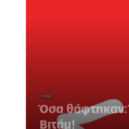
ΣΤΉΛΕΣ
Όσα θάφτηκαν:
Βιτάμ!