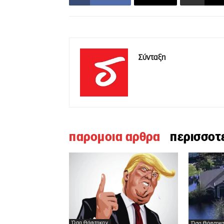
Σύνταξη
παρομοια αρθρα
περισσοτ
Όσα Θάφτηκαν
Όσα Θάφτηκ