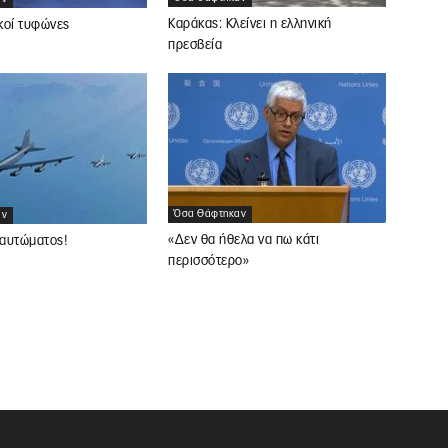
Καράκας: Κλείνει η ελληνική
κοί τυφώνες
πρεσβεία
Όσα Θάφτηκαν
αν
«Δεν θα ήθελα να πω κάτι
αυτώματος!
περισσότερο»