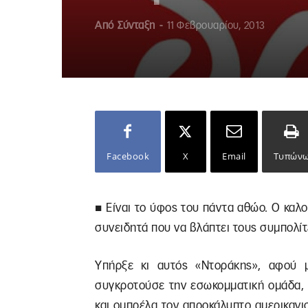
Από
Σύνταξη
-
11 Φεβρουαρίου, 2013
Facebook
X
Email
Τυπών
■ Είναι το ύφος του πάντα αθώο. Ο καλο
συνειδητά που να βλάπτει τους συμπολίτ
Υπήρξε κι αυτός «Ντοράκης», αφού μ
συγκροτούσε την εσωκομματική ομάδα, 
και ομπρέλα τον απροκάλυπτο αμερικαν