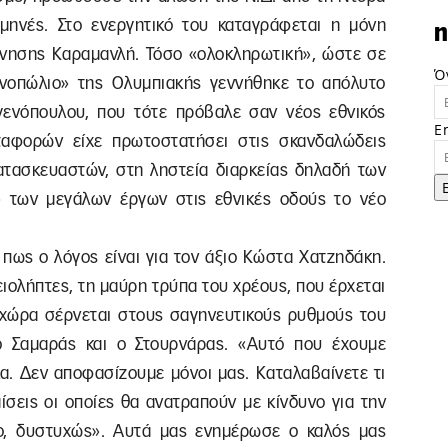
μηνές. Στο ενεργητικό του καταγράφεται η μόνη
n
ρνησης Καραμανλή. Τόσο «ολοκληρωτική», ώστε σε
Ό
ονοπώλιο» της Ολυμπιακής γεννήθηκε το απόλυτο
γενόπουλου, που τότε πρόβαλε σαν νέος εθνικός
E
αφορών είχε πρωτοστατήσει στις σκανδαλώδεις
τασκευαστών, στη ληστεία διαρκείας δηλαδή των
» των μεγάλων έργων στις εθνικές οδούς το νέο
ς πως ο λόγος είναι για τον άξιο Κώστα Χατζηδάκη.
ειολήπτες, τη μαύρη τρύπα του χρέους, που έρχεται
χώρα σέρνεται στους σαγηνευτικούς ρυθμούς του
ο Σαμαράς και ο Στουρνάρας. «Αυτό που έχουμε
ικα. Δεν αποφασίζουμε μόνοι μας. Καταλαβαίνετε τι
σεις οι οποίες θα ανατραπούν με κίνδυνο για την
γο, δυστυχώς». Αυτά μας ενημέρωσε ο καλός μας