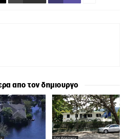
ερα απο τον δημιουργο
Όσα Θάφτηκαν
αν