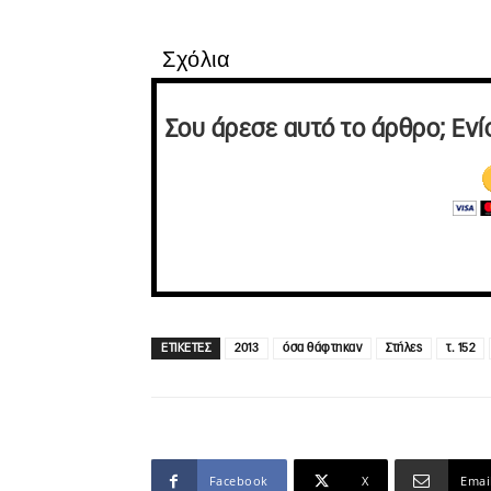
Σχόλια
Σου άρεσε αυτό το άρθρο; Ενί
ΕΤΙΚΕΤΕΣ
2013
όσα θάφτηκαν
Στήλες
τ. 152
Facebook
X
Emai