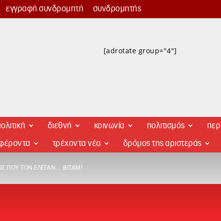
εγγραφή συνδρομητή
συνδρομητής
[adrotate group="4"]
ολιτική
διεθνή
κοινωνία
πολιτισμός
περ
αφέροντα
τρέχοντα νέα
δρόμος της αριστεράς
Σ ΠΟΥ ΤΟΝ ΈΛΕΓΑΝ… ΒΙΤΆΜ!