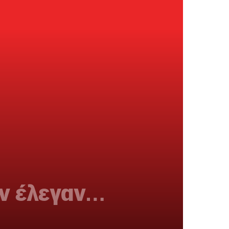
ον έλεγαν…