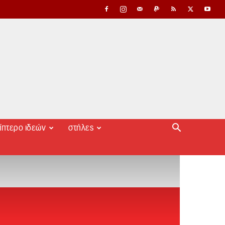
ίπτερο ιδεών
στήλες