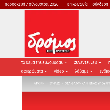
παρασκευή 7 αύγουστος, 2026
επικοινωνία
σύνδεση
Δρόμος
της
Αριστεράς
το θέμα της εβδομάδας
συνεντεύξεις
π
αφιερώματα
video
λάβαμε
ενδι
ΑΡΧΙΚΉ
ΣΤΉΛΕΣ
ΌΣΑ ΘΆΦΤΗΚΑΝ: ΈΝΑΣ ΥΠΟΥΡΓΌ