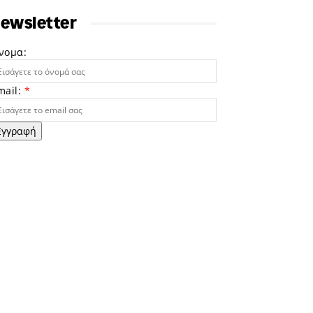
ewsletter
νομα:
mail:
*
Εγγραφή