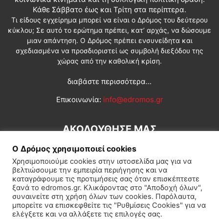
Κάθε Σάββατο έως και Τρίτη στα περίπτερα.
Τι είδους εγχείρημα μπορεί να είναι ο Δρόμος του δεύτερου
κύκλου; Σε αυτό το ερώτημα πρέπει, κατ’ αρχάς, να δώσουμε
μιαν απάντηση. Ο Δρόμος πρέπει ενσυνείδητα και
σχεδιασμένα να προσδιοριστεί ως συμβολή διεξόδου της
χώρας από την καθολική κρίση.
διαβάστε περισσότερα...
Επικοινωνία:
info@edromos.gr
ΑΚΟΛΟΥΘΗΣΕ ΜΑΣ
Ο Δρόμος χρησιμοποιεί cookies
Χρησιμοποιούμε cookies στην ιστοσελίδα μας για να
βελτιώσουμε την εμπειρία περιήγησης και να
καταγράφουμε τις προτιμήσεις σας όταν επισκέπτεστε
ξανά το edromos.gr. Κλικάροντας στο "Αποδοχή όλων",
συναινείτε στη χρήση όλων των cookies. Παρόλαυτα,
Εγγραφή συνδρομητή
Πολιτική
Διεθνή
Κοινωνία
μπορείτε να επισκεφθείτε τις "Ρυθμίσεις Cookies" για να
ελέγξετε και να αλλάξετε τις επιλογές σας.
Πολιτισμός
Αφιερώματα