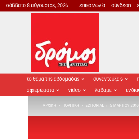
σάββατο 8 αύγουστος, 2026
επικοινωνία
σύνδεση
Δρόμος
της
Αριστεράς
το θέμα της εβδομάδας
συνεντεύξεις
π
αφιερώματα
video
λάβαμε
ενδι
ΑΡΧΙΚΉ
ΠΟΛΙΤΙΚΉ
EDITORIAL
5 ΜΑΡΤΊΟΥ 2010