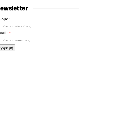
ewsletter
νομα:
mail:
*
Εγγραφή