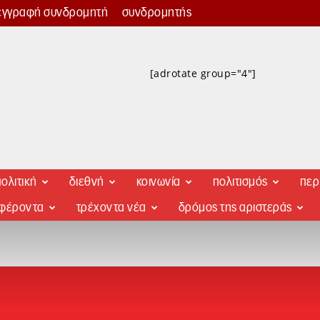
εγγραφή συνδρομητή
συνδρομητής
[adrotate group="4"]
ολιτική
διεθνή
κοινωνία
πολιτισμός
περ
αφέροντα
τρέχοντα νέα
δρόμος της αριστεράς