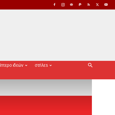
ίπτερο ιδεών
στήλες