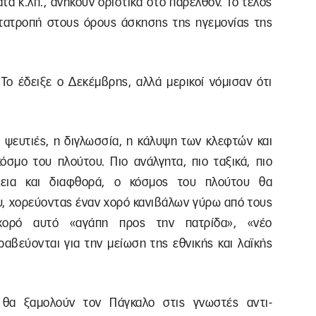
ατα κ.λπ., ανήκουν οριστικά στο παρελθόν. Το τέλος
ετατροπή στους όρους άσκησης της ηγεμονίας της
Το έδειξε ο Δεκέμβρης, αλλά μερικοί νόμισαν ότι
ι ψευτιές, η διγλωσσία, η κάλυψη των κλεφτών και
όσμο του πλούτου. Πιο ανάλγητα, πιο ταξικά, πιο
λεια και διαφθορά, ο κόσμος του πλούτου θα
υ, χορεύοντας έναν χορό κανιβάλων γύρω από τους
χορό αυτό «αγάπη προς την πατρίδα», «νέο
ραβεύονται για την μείωση της εθνικής και λαϊκής
 θα ξαμολούν τον Πάγκαλο στις γνωστές αντι-