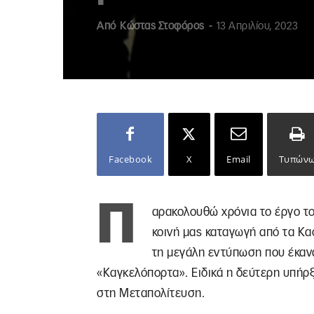
Από
Κώστας Στοφόρος
-
13 Απριλίου, 2023
Facebook
X
Email
Τυπών
Π
αρακολουθώ χρόνια το έργο το
κοινή μας καταγωγή από τα Κα
τη μεγάλη εντύπωση που έκανα
«Καγκελόπορτα». Ειδικά η δεύτερη υπήρξ
στη Μεταπολίτευση.