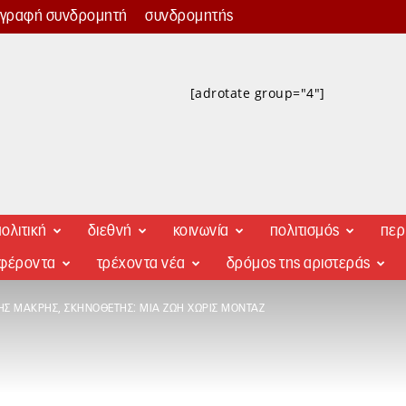
γγραφή συνδρομητή
συνδρομητής
[adrotate group="4"]
ολιτική
διεθνή
κοινωνία
πολιτισμός
περ
αφέροντα
τρέχοντα νέα
δρόμος της αριστεράς
Σ ΜΑΚΡΉΣ, ΣΚΗΝΟΘΈΤΗΣ: ΜΙΑ ΖΩΉ ΧΩΡΊΣ ΜΟΝΤΆΖ