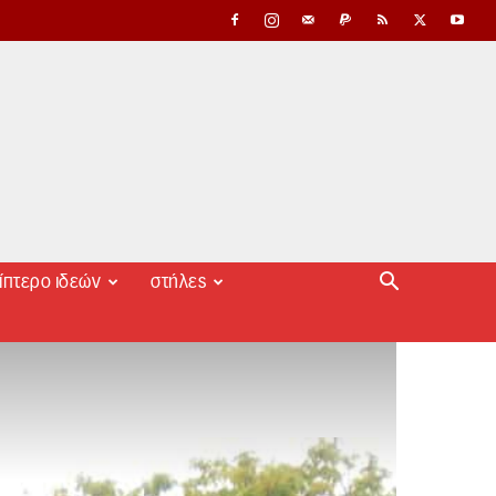
ίπτερο ιδεών
στήλες