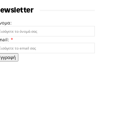
ewsletter
νομα:
mail:
*
Εγγραφή