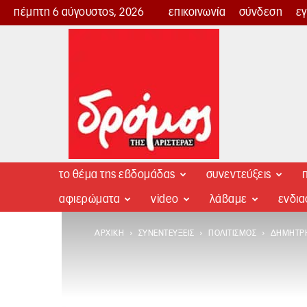
πέμπτη 6 αύγουστος, 2026
επικοινωνία
σύνδεση
ε
Δρόμος
της
Αριστεράς
το θέμα της εβδομάδας
συνεντεύξεις
π
αφιερώματα
video
λάβαμε
ενδι
ΑΡΧΙΚΉ
ΣΥΝΕΝΤΕΎΞΕΙΣ
ΠΟΛΙΤΙΣΜΌΣ
ΔΗΜΉΤΡΗ