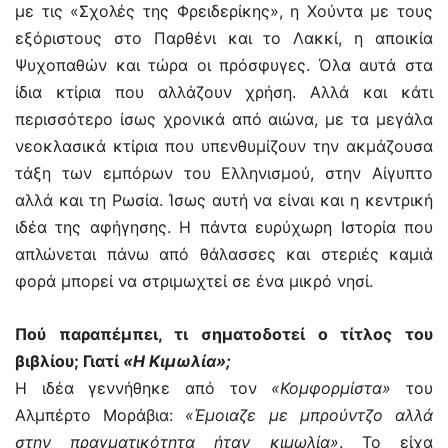
με τις «Σχολές της Φρειδερίκης», η Χούντα με τους
εξόριστους στο Παρθένι και το Λακκί, η αποικία
Ψυχοπαθών και τώρα οι πρόσφυγες. Όλα αυτά στα
ίδια κτίρια που αλλάζουν χρήση. Αλλά και κάτι
περισσότερο ίσως χρονικά από αιώνα, με τα μεγάλα
νεοκλασικά κτίρια που υπενθυμίζουν την ακμάζουσα
τάξη των εμπόρων του Ελληνισμού, στην Αίγυπτο
αλλά και τη Ρωσία. Ίσως αυτή να είναι και η κεντρική
ιδέα της αφήγησης. Η πάντα ευρύχωρη Ιστορία που
απλώνεται πάνω από θάλασσες και στεριές καμιά
φορά μπορεί να στριμωχτεί σε ένα μικρό νησί.
Πού παραπέμπει, τι σηματοδοτεί ο τίτλος του
βιβλίου; Γιατί
«Η Κιμωλία»;
Η ιδέα γεννήθηκε από τον
«Κομφορμίστα»
του
Αλμπέρτο Μοράβια:
«Έμοιαζε με μπρούντζο αλλά
στην πραγματικότητα ήταν κιμωλία»
. Το είχα