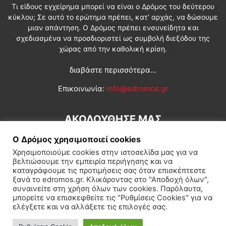
Τι είδους εγχείρημα μπορεί να είναι ο Δρόμος του δεύτερου
κύκλου; Σε αυτό το ερώτημα πρέπει, κατ’ αρχάς, να δώσουμε
μιαν απάντηση. Ο Δρόμος πρέπει ενσυνείδητα και
σχεδιασμένα να προσδιοριστεί ως συμβολή διεξόδου της
χώρας από την καθολική κρίση.
διαβάστε περισσότερα...
Επικοινωνία:
info@edromos.gr
ΑΚΟΛΟΥΘΗΣΕ ΜΑΣ
Ο Δρόμος χρησιμοποιεί cookies
Χρησιμοποιούμε cookies στην ιστοσελίδα μας για να
βελτιώσουμε την εμπειρία περιήγησης και να
καταγράφουμε τις προτιμήσεις σας όταν επισκέπτεστε
ξανά το edromos.gr. Κλικάροντας στο "Αποδοχή όλων",
συναινείτε στη χρήση όλων των cookies. Παρόλαυτα,
Εγγραφή συνδρομητή
Πολιτική
Διεθνή
Κοινωνία
μπορείτε να επισκεφθείτε τις "Ρυθμίσεις Cookies" για να
ελέγξετε και να αλλάξετε τις επιλογές σας.
Πολιτισμός
Αφιερώματα