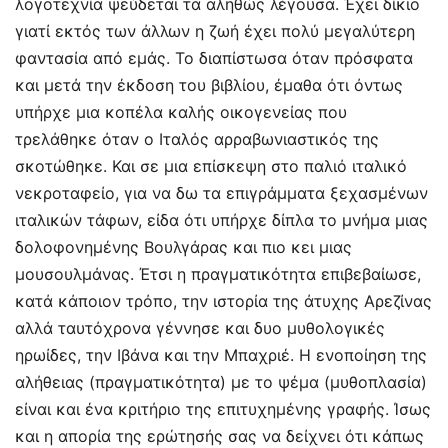
λογοτεχνία ψεύδεται τα αληθώς λέγουσα. Έχει δίκιο
γιατί εκτός των άλλων η ζωή έχει πολύ μεγαλύτερη
φαντασία από εμάς. Το διαπίστωσα όταν πρόσφατα
και μετά την έκδοση του βιβλίου, έμαθα ότι όντως
υπήρχε μια κοπέλα καλής οικογενείας που
τρελάθηκε όταν ο Ιταλός αρραβωνιαστικός της
σκοτώθηκε. Και σε μια επίσκεψη στο παλιό ιταλικό
νεκροταφείο, για να δω τα επιγράμματα ξεχασμένων
ιταλικών τάφων, είδα ότι υπήρχε δίπλα το μνήμα μιας
δολοφονημένης Βουλγάρας και πιο κει μιας
μουσουλμάνας. Έτσι η πραγματικότητα επιβεβαίωσε,
κατά κάποιον τρόπο, την ιστορία της άτυχης Αρεζίνας
αλλά ταυτόχρονα γέννησε και δυο μυθολογικές
ηρωίδες, την Ιβάνα και την Μπαχριέ. Η ενοποίηση της
αλήθειας (πραγματικότητα) με το ψέμα (μυθοπλασία)
είναι και ένα κριτήριο της επιτυχημένης γραφής. Ίσως
και η απορία της ερώτησής σας να δείχνει ότι κάπως