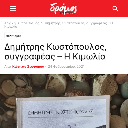
Αρχική
πολιτισμός
Δημήτρης Κωστόπουλος, συγγραφέας – Η
Κιμωλία
πολιτισμός
Δημήτρης Κωστόπουλος,
συγγραφέας – Η Κιμωλία
Από
Κώστας Στοφόρος
-
24 Φεβρουαρίου, 2021