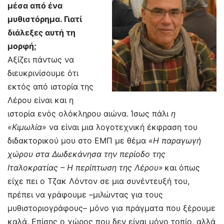
μέσα από ένα
μυθιστόρημα. Γιατί
διάλεξες αυτή τη
μορφή;
Αξίζει πάντως να
διευκρινίσουμε ότι
εκτός από ιστορία της
Λέρου είναι και η
ιστορία ενός ολόκληρου αιώνα. Ίσως πάλι
η
«Κιμωλία»
να είναι μια λογοτεχνική έκφραση του
διδακτορικού μου στο ΕΜΠ με θέμα
«Η παραγωγή
χώρου στα Δωδεκάνησα την περίοδο της
Ιταλοκρατίας – Η περίπτωση της Λέρου»
και όπως
είχε πει ο Τζακ Λόντον σε μια συνέντευξή του,
πρέπει να γράφουμε –μιλώντας για τους
μυθιστοριογράφους– μόνο για πράγματα που ξέρουμε
καλά. Επίσης ο χώρος που δεν είναι μόνο τοπίο, αλλά