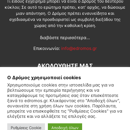
Τι είδους εγχείρημα μπορεί να είναι ο Δρόμος του δεύτερου
κύκλου; Σε αυτό το ερώτημα πρέπει, κατ’ αρχάς, να δώσουμε
μιαν απάντηση. Ο Δρόμος πρέπει ενσυνείδητα και
σχεδιασμένα να προσδιοριστεί ως συμβολή διεξόδου της
χώρας από την καθολική κρίση.
διαβάστε περισσότερα...
Επικοινωνία:
info@edromos.gr
ΑΚΟΛΟΥΘΗΣΕ ΜΑΣ
Ο Δρόμος χρησιμοποιεί cookies
Χρησιμοποιούμε cookies στην ιστοσελίδα μας για να
βελτιώσουμε την εμπειρία περιήγησης και να
καταγράφουμε τις προτιμήσεις σας όταν επισκέπτεστε
ξανά το edromos.gr. Κλικάροντας στο "Αποδοχή όλων",
συναινείτε στη χρήση όλων των cookies. Παρόλαυτα,
Εγγραφή συνδρομητή
Πολιτική
Διεθνή
Κοινωνία
μπορείτε να επισκεφθείτε τις "Ρυθμίσεις Cookies" για να
ελέγξετε και να αλλάξετε τις επιλογές σας.
Πολιτισμός
Αφιερώματα
Ρυθμίσεις Cookie
Αποδοχή όλων