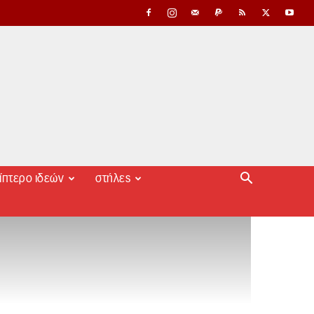
ίπτερο ιδεών
στήλες