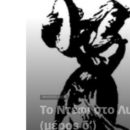
ΠΕΡΊΠΤΕΡΟ ΙΔΕΏΝ
Το Ντέφι στο Λ
(μέρος δ’)