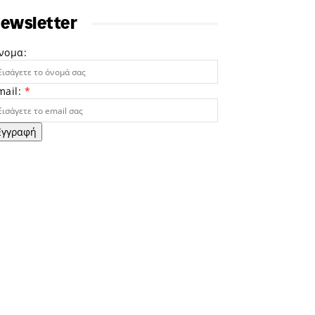
ewsletter
νομα:
mail:
*
Εγγραφή