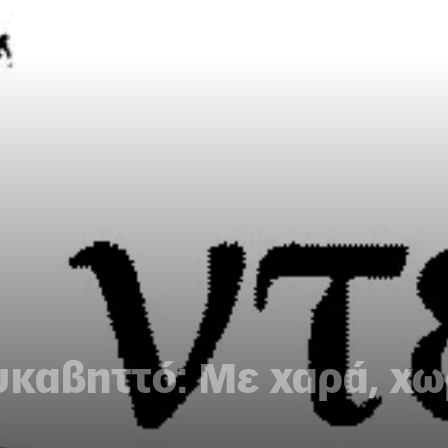
υκαβηττό: Με χαρά, χω