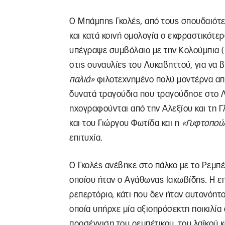
Ο Μπάμπης Γκολές, από τους σπουδαιότ
και κατά κοινή ομολογία ο εκφραστικότε
υπέγραψε συμβόλαιο με την Κολούμπια (
στις συναυλίες του Λυκαβηττού, για να β
παλιά»
φιλοτεχνημένο πολύ μοντέρνα από
δυνατά τραγούδια που τραγούδησε στο Λ
ηχογραφούνται από την Αλεξίου και τη Γ
και του Γιώργου Φωτίδα και η
«Γυφτοπού
επιτυχία.
Ο Γκολές ανέβηκε στο πάλκο με το Ρεμπ
οποίου ήταν ο Αγάθωνας Ιακωβίδης. Η επ
ρεπερτόριο, κάτι που δεν ήταν αυτονόη
οποία υπήρχε μία αξιοπρόσεκτη ποικιλί
προσέγγιση του ρεμπέτικου, του λαϊκού κα