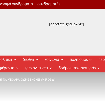
γγραφή συνδρομητή
συνδρομητής
[adrotate group="4"]
ολιτική
διεθνή
κοινωνία
πολιτισμός
περ
αφέροντα
τρέχοντα νέα
δρόμος της αριστεράς
ΤΤΌ: ΜΕ ΧΑΡΆ, ΧΩΡΊΣ ΕΝΟΧΈΣ (ΜΈΡΟΣ Δ’)