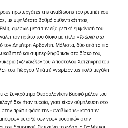
ερους πρωτεργάτες της αναβίωσης του ρεμπέτικου
ρος, με υψηλότατο βαθμό αυθεντικότητας,
ΕΜΙ), αμέσως μετά την εξαιρετική εμφάνισή του
γάλει τον πρώτο του δίσκο με τίτλο
«Τσάρκα στα
 τον Δημήτρη Αρβανίτη. Μάλιστα, δύο από τα πιο
υκαβηττό και συμπεριλήφθηκαν στο δίσκο του,
λυκερία (
«Ο καϊξής»
του Απόστολου Χατζηχρήστου
λα»
του Γιώργου Μπάτη) γνωρίζοντας πολύ μεγάλη
έτικο Συγκρότημα Θεσσαλονίκης βασικό μέλος του
ιλογή δεν ήταν τυχαία, γιατί είχαν σύμπλευση στο
το στην πρώτη φάση της «αναβίωσης» κατά την
α απόψεων μεταξύ των νέων μουσικών στην
ι του δημοτικού. Σε εκείνη τη φάση, ο Γκολές και