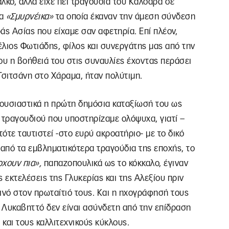
άλκο, αλλά είχε πει τραγούδια του Καλδάρα σε
τα
«Σμυρνέικα»
τα οποία έκαναν την άμεση σύνδεση
άς Ασίας που είχαμε σαν αφετηρία. Επί πλέον,
λιος Φωτιάδης, φίλος και συνεργάτης μας από την
υ η βοήθειά του στις συναυλίες έχοντας περάσει
Τσιτσάνη στο Χάραμα, ήταν πολύτιμη.
ουσιαστικά η πρώτη δημόσια καταξίωσή του ως
 τραγουδιού που υποστηρίζαμε ολόψυχα, γιατί –
τότε ταυτιστεί -στο ευρύ ακροατήριο- με το δικό
ο από τα εμβληματικότερα τραγούδια της εποχής, το
ρχουν πια»,
παπαζοπουλικά ως το κόκκαλο, έγιναν
 εκτελέσεις της Γλυκερίας και της Αλεξίου πριν
ινό στον πρωταίτιό τους. Και η ηχογράφησή τους
ο Λυκαβηττό δεν είναι ασύνδετη από την επίδραση
 και τους καλλιτεχνικούς κύκλους.