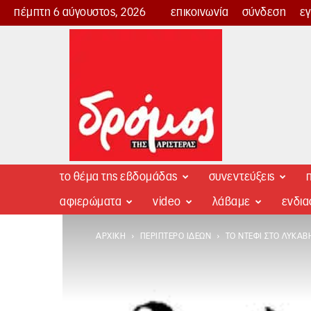
πέμπτη 6 αύγουστος, 2026
επικοινωνία
σύνδεση
ε
Δρόμος
της
Αριστεράς
το θέμα της εβδομάδας
συνεντεύξεις
π
αφιερώματα
video
λάβαμε
ενδι
ΑΡΧΙΚΉ
ΠΕΡΊΠΤΕΡΟ ΙΔΕΏΝ
ΤΟ ΝΤΈΦΙ ΣΤΟ ΛΥΚΑΒΗ