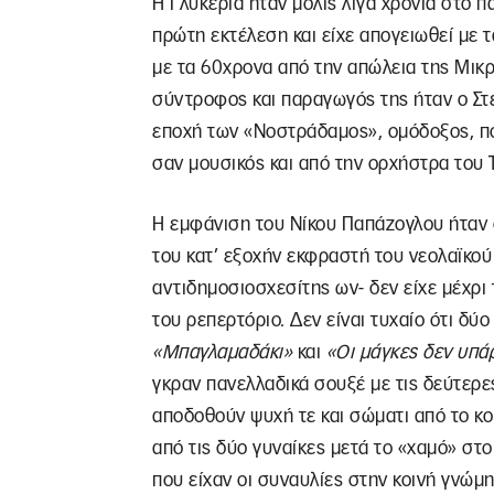
Η Γλυκερία ήταν μόλις λίγα χρόνια στο π
πρώτη εκτέλεση και είχε απογειωθεί με 
με τα 60χρονα από την απώλεια της Μικρ
σύντροφος και παραγωγός της ήταν ο Στέ
εποχή των «Νοστράδαμος», ομόδοξος, πο
σαν μουσικός και από την ορχήστρα του 
Η εμφάνιση του Νίκου Παπάζογλου ήταν 
του κατ’ εξοχήν εκφραστή του νεολαϊκού
αντιδημοσιοσχεσίτης ων- δεν είχε μέχρι 
του ρεπερτόριο. Δεν είναι τυχαίο ότι δύ
«Μπαγλαμαδάκι»
και
«Οι μάγκες δεν υπά
γκραν πανελλαδικά σουξέ με τις δεύτερες
αποδοθούν ψυχή τε και σώματι από το κο
από τις δύο γυναίκες μετά το «χαμό» στ
που είχαν οι συναυλίες στην κοινή γνώμη