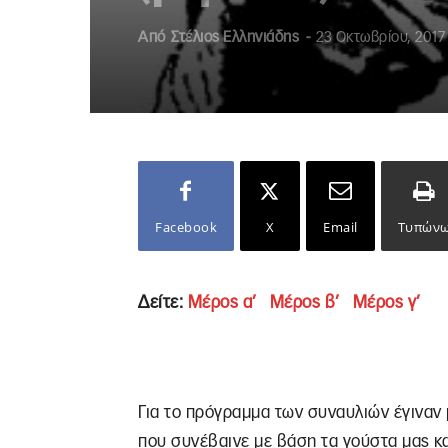
Από
Στέλιος Ελληνιάδης
-
23 Οκτωβρίου, 2017
Facebook
X
Email
Τυπών
Δείτε:
Μέρος α’
Μέρος β’
Μέρος γ’
Για το πρόγραμμα των συναυλιών έγιναν
που συνέβαινε με βάση τα γούστα μας κα