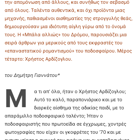
την απομόνωση από άλλους, και συνήθως τον σεβασμό
από όλους. Ταλέντα αυθεντικά, και όχι προϊόντα μιας
μηχανής, παθιασμένοι αισθηματίες της στρογγυλής θεάς,
δημιουργούσαν μια ιδιότυπη αίγλη γύρω από το όνομά
τους. Η «Μπάλα αλλιώς» του Δρόμου, παρουσιάζει μια
σειρά άρθρων για μερικούς από τους εκφραστές του
«επαναστατικού ρομαντισμού» του ποδοσφαίρου. Μέρος
τέταρτο: Χρήστος Αρδίζογλου.
του Δημήτρη Γιαννάτου*
Μ
α τι απ’ όλα, ήταν ο Χρήστος Αρδίζογλου;
Αυτό το καλό, παραπονιάρικο και με το
διαρκές αίσθημα της αδικίας παιδί, με το
απαράμιλλο ποδοσφαιρικό ταλέντο; Ήταν ο
ποδοσφαιριστής που πρωτοείδα σε έγχρωμες, χοντρές
φωτογραφίες που είχαν οι γκοφρέτες του ‘70 και με