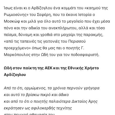
Ίσως είναι κι ο Αρδίζογλου ένα κομμάτι του «καημού της
Ρωμιοσύνης» του Σεφέρη, που το έκανε Ιστορία ο
Μοσκώφ και μιλά για όλο αυτό το μεγαλείο που έχει μέσα
πόνο και την αδικία του ανεκπλήρωτου, αλλά και τόσο
πείσμα, δύναμη και γροθιά στο μαχαίρι της παρακμής,
«από τις ταπεινές τις γειτονιές του Περισσού
προερχόμενο» όπως θα μας πει ο ποιητής Γ.
Μαρκόπουλος στην Ωδή του για τον ποδοσφαιριστή.
Ωδή στον παίκτη της ΑΕΚ και της Εθνικής Χρήστο
Αρδίζογλου
Από το ότι, ορμώμενος, τα χρόνια περνούν γρήγορα
και αυτό το βρίσκω πικρό και άδικο
και από το ότι ο ποιητής παλαιότερα Δικταίος Άρης
εκράτησεν ως αφιλοκερδής τεχνίτης
στην πενιχρή αθανασία του