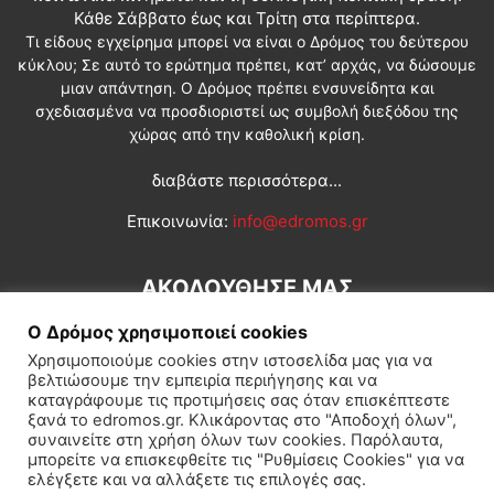
Κάθε Σάββατο έως και Τρίτη στα περίπτερα.
Τι είδους εγχείρημα μπορεί να είναι ο Δρόμος του δεύτερου
κύκλου; Σε αυτό το ερώτημα πρέπει, κατ’ αρχάς, να δώσουμε
μιαν απάντηση. Ο Δρόμος πρέπει ενσυνείδητα και
σχεδιασμένα να προσδιοριστεί ως συμβολή διεξόδου της
χώρας από την καθολική κρίση.
διαβάστε περισσότερα...
Επικοινωνία:
info@edromos.gr
ΑΚΟΛΟΥΘΗΣΕ ΜΑΣ
Ο Δρόμος χρησιμοποιεί cookies
Χρησιμοποιούμε cookies στην ιστοσελίδα μας για να
βελτιώσουμε την εμπειρία περιήγησης και να
καταγράφουμε τις προτιμήσεις σας όταν επισκέπτεστε
ξανά το edromos.gr. Κλικάροντας στο "Αποδοχή όλων",
συναινείτε στη χρήση όλων των cookies. Παρόλαυτα,
Εγγραφή συνδρομητή
Πολιτική
Διεθνή
Κοινωνία
μπορείτε να επισκεφθείτε τις "Ρυθμίσεις Cookies" για να
ελέγξετε και να αλλάξετε τις επιλογές σας.
Πολιτισμός
Αφιερώματα