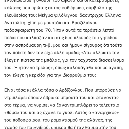
εντυπωσίασε η σγουρή του αφάνα και οι κατεβασμένες
κάλτσες που πρώτος αυτός καθιέρωσε, σύμβολο της
ελευθερίας του; Μείγμα ψιλόλιγνου, δασύτριχου Έλληνα
Ανατολίτη, χίπη με μουστάκι και Βραζιλιάνου
ποδοσφαιριστή του ‘70. Ήταν αυτά τα τεράστια λεπτά
πόδια που κάλπαζαν και στις δυο πλευρές του γηπέδου
στην ασπρόμαυρη τι-βι μου και ήμουν σίγουρος ότι τούτο
τον παίκτη δεν τον είχε άλλη ομάδα; «Άτι» άλλωστε τον
έλεγε η πιάτσα της μπάλας, για τον ταχύτατο διασκελισμό
του. Ή ήταν «ο τρελός», όπως καλοκάγαθα και με αγάπη,
τον έλεγε η κερκίδα για την ιδιορρυθμία του;
Είναι τόσα κι άλλα τόσα ο Αρδίζογλου. Που μπορούσε να
ντριπλάρει όποιον έβρισκε μπροστά του και φτάνοντας
στο τέρμα, να γυρίσει να ξαναντριμπλάρει το τελευταίο
«θύμα» του και ας έχανε το γκολ. Αυτός ο «αναρχικός»
του ποδοσφαίρου, του ρομαντισμού της αλάνας, της
χαράς του παιχνιδιού, σήμερα θα ήταν θαυμαστής του