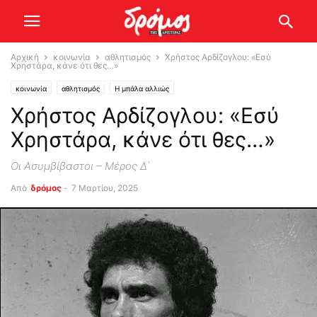
Αρχική
κοινωνία
αθλητισμός
Χρήστος Αρδίζογλου: «Εσύ
Χρηστάρα, κάνε ότι θες…»
κοινωνία
αθλητισμός
Η μπάλα αλλιώς
Χρήστος Αρδίζογλου: «Εσύ
Χρηστάρα, κάνε ότι θες…»
Οι Ασυμβίβαστοι – Μέρος Δ΄
Από
δρόμος
-
7 Μαρτίου, 2025