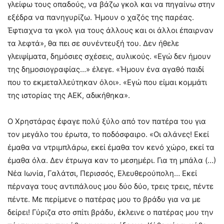
γλείφω τους οπαδούς, να βάζω γκολ και να πηγαίνω στην
εξέδρα να πανηγυρίζω. Ήμουν ο χαζός της παρέας.
Έφτιαχνα τα γκολ για τους άλλους και οι άλλοι έπαιρναν
τα λεφτά», θα πει σε συνέντευξή του. Δεν ήθελε
γλειψίματα, δημόσιες σχέσεις, αυλικούς. «Εγώ δεν ήμουν
της δημοσιογραφίας…» έλεγε. «Ήμουν ένα αγαθό παιδί
που το εκμεταλλεύτηκαν όλοι». «Εγώ που είμαι κομμάτι
της ιστορίας της ΑΕΚ, αδικήθηκα».
Ο Χρηστάρας έφαγε πολύ ξύλο από τον πατέρα του για
τον μεγάλο του έρωτα, το ποδόσφαιρο. «Οι αλάνες! Εκεί
έμαθα να ντριμπλάρω, εκεί έμαθα τον κενό χώρο, εκεί τα
έμαθα όλα. Δεν έτρωγα καν το μεσημέρι. Για τη μπάλα (…)
Νέα Ιωνία, Γαλάτσι, Περισσός, Ελευθερούπολη… Εκεί
πέρναγα τους αντιπάλους μου δύο δύο, τρεις τρεις, πέντε
πέντε. Με περίμενε ο πατέρας μου το βράδυ για να με
δείρει! Γύριζα στο σπίτι βράδυ, έκλεινε ο πατέρας μου την