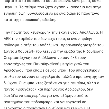
πόρτα και τα παράθυρα και με έδερνε. Κάθε μέρα, κάθε
μέρα…». Το πείσμα που ζητά αγάπη κι αγκαλιά και στην
ενήλικη ζωή, συνοδευόμενο με ένα διαρκές παράπονο
κατά της προσωπικής αδικίας.
Την πρώτη του «εξέγερση» την έκανε στον Απόλλωνα. Η
ΑΕΚ της καρδιάς του δεν είχε τσικό, κι ένας πρώην
ποδοσφαιριστής του Απόλλωνα –προσωπικός γιατρός του
Σαντάμ Χουσεΐν!– του λέει για την ομάδα της Ριζούπολης.
Οι ερασιτέχνες του Απόλλωνα νικούν 4-3 τους
ερασιτέχνες του Παναθηναϊκού με τρία γκολ του
Αρδίζογλου, που έπαιζε δεξιός μπακ! Του υποσχέθηκαν
ότι θα τον κάνουν επαγγελματία, αλλά ο προπονητής τον
διώχνει. Οι συμπαίκτες ζητάνε να γυρίσει πίσω, αλλά ο
πάντα «φευγάτος» και περήφανος Αρδίζογλου, δεν
διστάζει να αποχωρήσει για ένα εξάμηνο από το
αγαπημένο του ποδόσφαιρο και να εργαστεί σε
«εργοστάσιο προϊόντων βουτύρου και ελαίων». Η