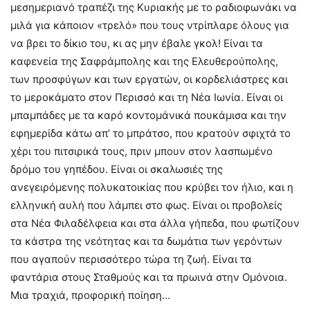
μεσημεριανό τραπέζι της Κυριακής με το ραδιοφωνάκι να
μιλά για κάποιον «τρελό» που τους ντρίπλαρε όλους για
να βρει το δίκιο του, κι ας μην έβαλε γκολ! Είναι τα
καφενεία της Σαφράμπολης και της Ελευθερούπολης,
των προσφύγων και των εργατών, οι κορδελιάστρες και
το μεροκάματο στον Περισσό και τη Νέα Ιωνία. Είναι οι
μπαμπάδες με τα καρό κοντομάνικά πουκάμισα και την
εφημερίδα κάτω απ’ το μπράτσο, που κρατούν σφιχτά το
χέρι του πιτσιρικά τους, πριν μπουν στον λασπωμένο
δρόμο του γηπέδου. Είναι οι σκαλωσιές της
ανεγειρόμενης πολυκατοικίας που κρύβει τον ήλιο, και η
ελληνική αυλή που λάμπει στο φως. Είναι οι προβολείς
στα Νέα Φιλαδέλφεια και στα άλλα γήπεδα, που φωτίζουν
τα κάστρα της νεότητας και τα δωμάτια των γερόντων
που αγαπούν περισσότερο τώρα τη ζωή. Είναι τα
φαντάρια στους Σταθμούς και τα πρωινά στην Ομόνοια.
Μια τραχιά, προφορική ποίηση…