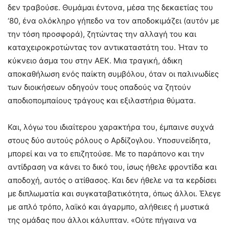
δεν τραβούσε. Θυμάμαι έντονα, μέσα της δεκαετίας του
‘80, ένα ολόκληρο γήπεδο να τον αποδοκιμάζει (αυτόν με
την τόση προσφορά), ζητώντας την αλλαγή του και
καταχειροκροτώντας τον αντικαταστάτη του. Ήταν το
κύκνειο άσμα του στην ΑΕΚ. Μια τραγική, άδικη
αποκαθήλωση ενός παίκτη συμβόλου, όταν οι παλινωδίες
των διοικήσεων οδηγούν τους οπαδούς να ζητούν
αποδιοπομπαίους τράγους και εξιλαστήρια θύματα.
Και, λόγω του ιδιαίτερου χαρακτήρα του, έμπαινε συχνά
στους δύο αυτούς ρόλους ο Αρδίζογλου. Υποσυνείδητα,
μπορεί και να το επιζητούσε. Με το παράπονο και την
αντίδραση να κάνει το δικό του, ίσως ήθελε φροντίδα και
αποδοχή, αυτός ο ατίθασος. Και δεν ήθελε να τα κερδίσει
με διπλωματία και συγκαταβατικότητα, όπως άλλοι. Έλεγε
με απλό τρόπο, λαϊκό και άγαρμπο, αλήθειες ή μυστικά
της ομάδας που άλλοι κάλυπταν. «Ούτε πήγαινα να