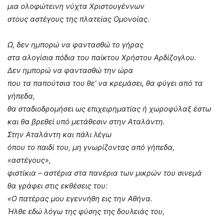
μια ολοφώτεινη νύχτα Χριστουγέννων
στους αστέγους της πλατείας Ομονοίας.
Ω, δεν ημπορώ να φαντασθώ το γήρας
στα αλογίσια πόδια του παίκτου Χρήστου Αρδίζογλου.
Δεν ημπορώ να φαντασθώ την ώρα
που τα παπούτσια του θε’ να κρεμάσει, θα φύγει από τα
γήπεδα,
θα σταδιοδρομήσει ως επιχειρηματίας ή χωροφύλαξ έστω
και θα βρεθεί υπό μετάθεσιν στην Αταλάντη.
Στην Αταλάντη και πάλι λέγω
όπου το παιδί του, μη γνωρίζοντας από γήπεδα,
«αστέγους»,
φιστίκια – αστέρια στα πανέρια των μικρών του σινεμά
θα γράφει στις εκθέσεις του:
«Ο πατέρας μου εγεννήθη εις την Αθήνα.
Ήλθε εδώ λόγω της φύσης της δουλειάς του,