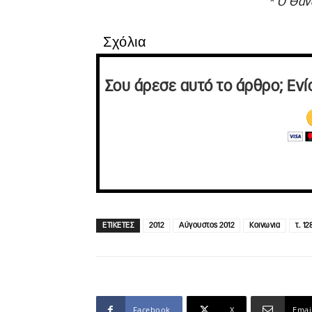
* Ο Θαν
Σχόλια
Σου άρεσε αυτό το άρθρο; Ενί
ΕΤΙΚΕΤΕΣ
2012
Αύγουστος 2012
Κοινωνια
τ. 12
Facebook
X
Emai