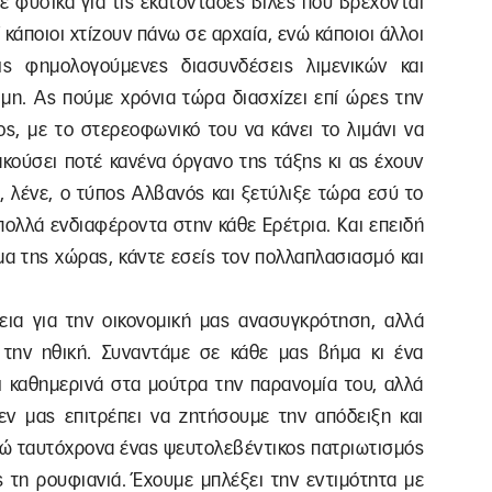
ε φυσικά για τις εκατοντάδες βίλες που βρέχονται
 κάποιοι χτίζουν πάνω σε αρχαία, ενώ κάποιοι άλλοι
ς φημολογούμενες διασυνδέσεις λιμενικών και
μη. Ας πούμε χρόνια τώρα διασχίζει επί ώρες την
ς, με το στερεοφωνικό του να κάνει το λιμάνι να
 ακούσει ποτέ κανένα όργανο της τάξης κι ας έχουν
αι, λένε, ο τύπος Αλβανός και ξετύλιξε τώρα εσύ το
πολλά ενδιαφέροντα στην κάθε Ερέτρια. Και επειδή
μα της χώρας, κάντε εσείς τον πολλαπλασιασμό και
ια για την οικονομική μας ανασυγκρότηση, αλλά
 την ηθική. Συναντάμε σε κάθε μας βήμα κι ένα
ι καθημερινά στα μούτρα την παρανομία του, αλλά
εν μας επιτρέπει να ζητήσουμε την απόδειξη και
νώ ταυτόχρονα ένας ψευτολεβέντικος πατριωτισμός
 τη ρουφιανιά. Έχουμε μπλέξει την εντιμότητα με