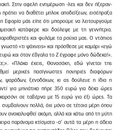
ειακή. Στην αφελή ενημέρωση -λες και δεν ήξεραν-
η πρέπει να διαθέτει μπλοκ αποδείξεων, εισέπραξα
«η Εφορία μάς είπε ότι μπορούμε να λειτουργούμε
αμειακή κατάφερε και δούλεψε με τη γεννήτρια.
παραθεριστές και φυλάμε τα ρούχα μας. Ο ντόπιος
 γνωστό «τι ψάχνεις» και πρόσθεσε με καμάρι «εγώ
 ευρώ και όταν έβγαλα το Ζ έγραφε μόνο δώδεκα!».
;». «Πλάκα έχεις, Θανασάκη, εδώ γίνεται της
θμεί μερικές πασίγνωστες πονηριές διαφόρων
, ψαράδων, ξενοδόχων, κι ας δούλευε η ίδια η
αντί για μηνιάτικο πήρε 350 ευρώ για δέκα ώρες
γκαρσόνι σε ταβέρνα με 15 ευρώ για έξι ώρες. Τα
ι συμβαίνουν πολλά, όχι μόνο σε τέτοια μέρη όπου
χουν ανακαλυφθεί ακόμη, αλλά και κάτω από τη μύτη
ειρα παράνομα κτίσματα -σ’ αυτά τα μέρη η άδεια