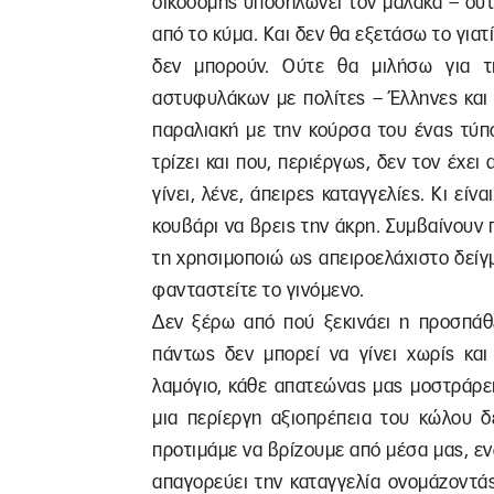
οικοδομής υποδηλώνει τον μαλάκα – ούτ
από το κύμα. Και δεν θα εξετάσω το γιατί
δεν μπορούν. Ούτε θα μιλήσω για τι
αστυφυλάκων με πολίτες – Έλληνες και 
παραλιακή με την κούρσα του ένας τύπο
τρίζει και που, περιέργως, δεν τον έχει
γίνει, λένε, άπειρες καταγγελίες. Κι είν
κουβάρι να βρεις την άκρη. Συμβαίνουν 
τη χρησιμοποιώ ως απειροελάχιστο δείγ
φανταστείτε το γινόμενο.
Δεν ξέρω από πού ξεκινάει η προσπάθε
πάντως δεν μπορεί να γίνει χωρίς και
λαμόγιο, κάθε απατεώνας μας μοστράρε
μια περίεργη αξιοπρέπεια του κώλου δ
προτιμάμε να βρίζουμε από μέσα μας, ε
απαγορεύει την καταγγελία ονομάζοντάς