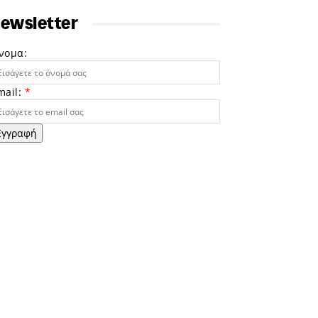
ewsletter
νομα:
mail:
*
Εγγραφή