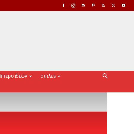
ίπτερο ιδεών
στήλες