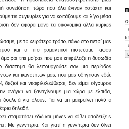
γιή συνείδηση, τώρα που όλα έγιναν «στάχτη και
n
ύμε τις συγκυρίες για να κοιτάξουμε και λίγο μέσα
Ό
 κρίση δεν αφορά μόνο τα οικονομικά αλλά κυρίως
E
ιώσαμε, με το χειρότερο τρόπο, πάνω στο πετσί μας
σμού και οι πιο ρομαντικοί πιστεύαμε -αφού
ύ άμοιροι της μοίρας που μας επιφύλαξε η δυσωδία
ο διάστημα θα λειτουργούσε σαν μια περίοδος
έντων και ικανοτήτων μας, που μας οδήγησαν εδώ.
, δεξιοί και νεοφιλελεύθεροι, δεν είμαι σίγουρος
την ανάγκη να ξαναγίνουμε μια χώρα με ελπίδα,
αι δουλειά για όλους. Για να μη μακραίνει πολύ ο
έτρια δηλαδή.
χει σταματήσει εδώ και μήνες να κόβει αποδείξεις
ι; Με γεννήτρια. Και γιατί η γεννήτρια δεν δίνει