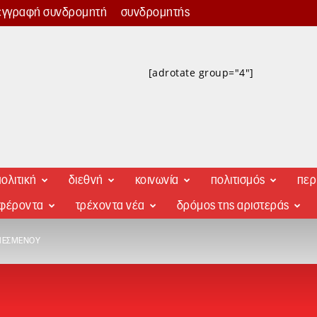
εγγραφή συνδρομητή
συνδρομητής
[adrotate group="4"]
ολιτική
διεθνή
κοινωνία
πολιτισμός
περ
αφέροντα
τρέχοντα νέα
δρόμος της αριστεράς
ΠΙΕΣΜΈΝΟΥ