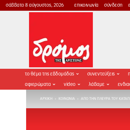
σάββατο 8 αύγουστος, 2026
επικοινωνία
σύνδεση
Δρόμος
της
Αριστεράς
το θέμα της εβδομάδας
συνεντεύξεις
π
αφιερώματα
video
λάβαμε
ενδι
ΑΡΧΙΚΉ
ΚΟΙΝΩΝΊΑ
ΑΠΌ ΤΗΝ ΠΛΕΥΡΆ ΤΟΥ ΚΑΤΑ