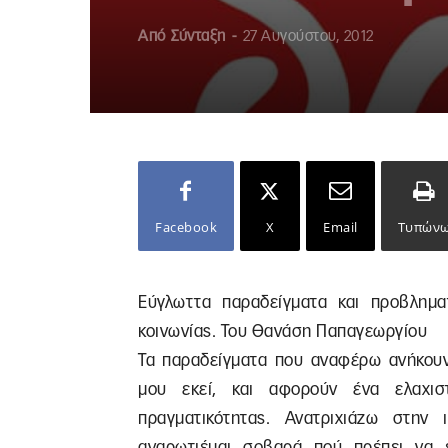
Από
Σύνταξη
-
27 Αυγούστου, 2012
Facebook
X
Email
Τυπών
Εύγλωττα παραδείγματα και προβλημα
κοινωνίας. Του Θανάση Παπαγεωργίου
Τα παραδείγματα που αναφέρω ανήκουν 
μου εκεί, και αφορούν ένα ελαχιστ
πραγματικότητας. Ανατριχιάζω στην
αναρωτιέμαι σοβαρά πού πρέπει να 