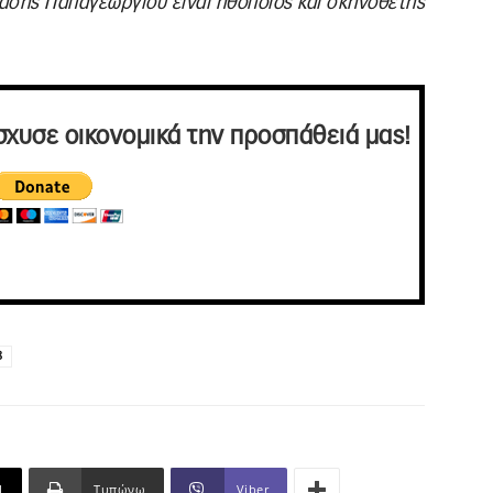
άσης Παπαγεωργίου είναι ηθοποιός και σκηνοθέτης
σχυσε οικονομικά την προσπάθειά μας!
8
l
Τυπώνω
Viber