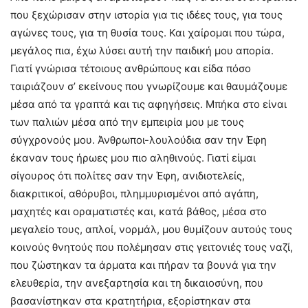
που ξεχώρισαν στην ιστορία για τις ιδέες τους, για τους
αγώνες τους, για τη θυσία τους. Και χαίρομαι που τώρα,
μεγάλος πια, έχω λύσει αυτή την παιδική μου απορία.
Γιατί γνώρισα τέτοιους ανθρώπους και είδα πόσο
ταιριάζουν σ’ εκείνους που γνωρίζουμε και θαυμάζουμε
μέσα από τα γραπτά και τις αφηγήσεις. Μπήκα στο είναι
των παλιών μέσα από την εμπειρία μου με τους
σύγχρονούς μου. Άνθρωποι-λουλούδια σαν την Έφη
έκαναν τους ήρωες μου πιο αληθινούς. Γιατί είμαι
σίγουρος ότι πολίτες σαν την Έφη, ανιδιοτελείς,
διακριτικοί, αθόρυβοι, πλημμυρισμένοι από αγάπη,
μαχητές και οραματιστές και, κατά βάθος, μέσα στο
μεγαλείο τους, απλοί, νορμάλ, μου θυμίζουν αυτούς τους
κοινούς θνητούς που πολέμησαν στις γειτονιές τους ναζί,
που ζώστηκαν τα άρματα και πήραν τα βουνά για την
ελευθερία, την ανεξαρτησία και τη δικαιοσύνη, που
βασανίστηκαν στα κρατητήρια, εξορίστηκαν στα