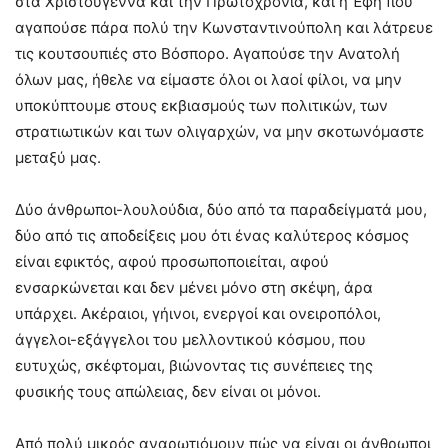
στα Χριστούγεννα και την Πρωτοχρονιά, και η Έφη που
αγαπούσε πάρα πολύ την Κωνσταντινούπολη και λάτρευε
τις κουτσουπιές στο Βόσπορο. Αγαπούσε την Ανατολή
όλων μας, ήθελε να είμαστε όλοι οι λαοί φίλοι, να μην
υποκύπτουμε στους εκβιασμούς των πολιτικών, των
στρατιωτικών και των ολιγαρχών, να μην σκοτωνόμαστε
μεταξύ μας.
Δύο άνθρωποι-λουλούδια, δύο από τα παραδείγματά μου,
δύο από τις αποδείξεις μου ότι ένας καλύτερος κόσμος
είναι εφικτός, αφού προσωποποιείται, αφού
ενσαρκώνεται και δεν μένει μόνο στη σκέψη, άρα
υπάρχει. Ακέραιοι, γήινοι, ενεργοί και ονειροπόλοι,
άγγελοι-εξάγγελοι του μελλοντικού κόσμου, που
ευτυχώς, σκέφτομαι, βιώνοντας τις συνέπειες της
φυσικής τους απώλειας, δεν είναι οι μόνοι.
Από πολύ μικρός αναρωτιόμουν πώς να είναι οι άνθρωποι