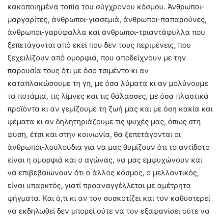
κακοποιημένα τοπία του σύγχρονου κόσμου. Άνθρωποι-
μαργαρίτες, άνθρωποι-γιασεμιά, άνθρωποι-παπαρούνες,
άνθρωποι-γαρύφαλλα και άνθρωποι-τριαντάφυλλα που
ξεπετάγονται από εκεί που δεν τους περιμένεις, που
ξεχειλίζουν από ομορφιά, που αποδείχνουν με την
παρουσία τους ότι με όσο τσιμέντο κι αν
καταπλακώσουμε τη γη, με όσα λύματα κι αν μολύνουμε
τα ποτάμια, τις λίμνες και τις θάλασσες, με όσα πλαστικά
προϊόντα κι αν γεμίζουμε τη ζωή μας και με όση κακία και
ψέματα κι αν δηλητηριάζουμε τις ψυχές μας, όπως στη
φύση, έτσι και στην κοινωνία, θα ξεπετάγονται οι
άνθρωποι-λουλούδια για να μας θυμίζουν ότι το αντίδοτο
είναι η ομορφιά και ο αγώνας, να μας εμψυχώνουν και
να επιβεβαιώνουν ότι ο άλλος κόσμος, ο μελλοντικός,
είναι υπαρκτός, γιατί προαναγγέλλεται με αμέτρητα
ψήγματα. Και ό,τι κι αν τον συσκοτίζει και τον καθυστερεί
να εκδηλωθεί δεν μπορεί ούτε να τον εξαφανίσει ούτε να