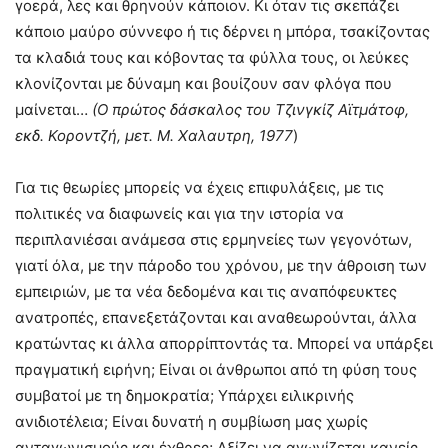
γοερά, λες και θρηνούν κάποιον. Κι όταν τις σκεπάζει
κάποιο μαύρο σύννεφο ή τις δέρνει η μπόρα, τσακίζοντας
τα κλαδιά τους και κόβοντας τα φύλλα τους, οι λεύκες
κλονίζονται με δύναμη και βουίζουν σαν φλόγα που
μαίνεται…
(Ο πρώτος δάσκαλος του Τζινγκίζ Αϊτμάτοφ,
εκδ. Κοροντζή, μετ. Μ. Χαλαυτρη, 1977
)
Για τις θεωρίες μπορείς να έχεις επιφυλάξεις, με τις
πολιτικές να διαφωνείς και για την ιστορία να
περιπλανιέσαι ανάμεσα στις ερμηνείες των γεγονότων,
γιατί όλα, με την πάροδο του χρόνου, με την άθροιση των
εμπειριών, με τα νέα δεδομένα και τις αναπόφευκτες
ανατροπές, επανεξετάζονται και αναθεωρούνται, άλλα
κρατώντας κι άλλα απορρίπτοντάς τα. Μπορεί να υπάρξει
πραγματική ειρήνη; Είναι οι άνθρωποι από τη φύση τους
συμβατοί με τη δημοκρατία; Υπάρχει ειλικρινής
ανιδιοτέλεια; Είναι δυνατή η συμβίωση μας χωρίς
ανταγωνισμούς και έχθρες; Αξίζει να αγωνίζεται κανείς