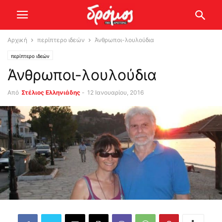
Αρχική
περίπτερο ιδεών
Άνθρωποι-λουλούδια
περίπτερο ιδεών
Άνθρωποι-λουλούδια
Από
Στέλιος Ελληνιάδης
-
12 Ιανουαρίου, 2016