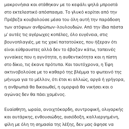
μακρονήσια και στάθηκαν με το κεφάλι ψηλά μπροστά
στο εκτελεστικό απόσπασμα. Το γλυκό κορίτσι από την
Πρέβεζα κουβαλούσε μέσα του όλη αυτή την παράδοση
των ατόφιων ανθρώπων-λουλουδιών. Από την ίδια πάστα
μ’ αυτές τις αγέρωχες κοπέλες, όλο ευγένεια, στις
βουνοπλαγιές, με τις χακί πατατούκες, που ήξεραν ότι
είναι εύθραυστες αλλά δεν το έβαζαν κάτω, ταπεινές
γυναίκες που η αγνότητα, η αυθεντικότητα και η πίστη
στο δίκιο, τις έκανε πρότυπα. Και ταυτόχρονα, η Έφη
ακτινοβολούσε με το καθαρό της βλέμμα το φωτεινό της
μήνυμα για το μέλλον, ότι έτσι κι αλλιώς, αργά ή γρήγορα,
η ανθρωπιά θα δικαιωθεί, η ομορφιά θα νικήσει και ο
αγώνας δεν θα πάει χαμένος.
Ευαίσθητη, ωραία, ανοιχτόκαρδη, συντροφική, ολιγαρκής
και αυτάρκης, ενθουσιώδης, αισιόδοξη, καλλιεργημένη,
φίλη με όλη τη σημασία της λέξης, δεν μας άφησε να