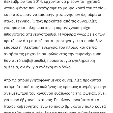
Δεκεμβρίου του 2014, έρχονται να ρίξουν τα ηχητικά
ντοκουμέντα που κατέγραψε το μαύρο κουτί του πλοίου
και κατάφεραν να απομαγνητοφωνήσουν ώς τώρα οι
Ιταλοί τεχνικοί. Όπως προκύπτει από τις συνομιλίες
γέφυρας και πληρώματος, η πυρανίχνευση είχε
πιθανότατα απενεργοποιηθεί. Η γέφυρα γνώριζε εκ των
προτέρων ότι μεταφέρονται φορτηγά για τα οποία δεν
επαρκεί η ηλεκτρική ενέργεια του πλοίου και ότι θα
άναβαν τις μηχανές ακυρώνοντας την πυρανίχνευση.
Εάν αυτό επιβεβαιωθεί, πρόκειται για εγκληματική
αμέλεια, αν όχι για ενδεχόμενο δόλο.
Από τις απομαγνητοφωνημένες συνομιλίες προκύπτει
ακόμη ότι από τους σωλήνες τις κρίσιμες στιγμές για την
αντιμετώπιση του κινδύνου εξάπλωσης της φωτιάς, αντί
για νερό έβγαινε… καπνός. Επιπλέον προκύπτει ότι ο
Ιταλός κυβερνήτης, ενώ το πλοίο βρισκόταν πολύ κοντά
στις αλβανικές ακτές, δεν τις προτίμησε, πιθανότατα για