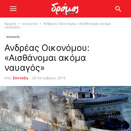
Αρχική
κοινωνία
Ανδρέας Οικονόμου: «Αισθάνομαι ακόμα
ναυαγός»
κοινωνία
Ανδρέας Οικονόμου:
«Αισθάνομαι ακόμα
ναυαγός»
Από
Σύνταξη
-
29 Οκτωβρίου, 2015