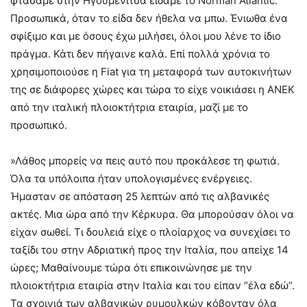
φτάσαμε στην Ηγουμενίτσα είδαμε το Norman Atlantic.
Προσωπικά, όταν το είδα δεν ήθελα να μπω. Ένιωθα ένα
σφίξιμο και με όσους έχω μιλήσει, όλοι μου λένε το ίδιο
πράγμα. Κάτι δεν πήγαινε καλά. Επί πολλά χρόνια το
χρησιμοποιούσε η Fiat για τη μεταφορά των αυτοκινήτων
της σε διάφορες χώρες και τώρα το είχε νοικιάσει η ΑΝΕΚ
από την ιταλική πλοιοκτήτρια εταιρία, μαζί με το
προσωπικό.
»Λάθος μπορείς να πεις αυτό που προκάλεσε τη φωτιά.
Όλα τα υπόλοιπα ήταν υπολογισμένες ενέργειες.
Ήμασταν σε απόσταση 25 λεπτών από τις αλβανικές
ακτές. Μια ώρα από την Κέρκυρα. Θα μπορούσαν όλοι να
είχαν σωθεί. Τι δουλειά είχε ο πλοίαρχος να συνεχίσει το
ταξίδι του στην Αδριατική προς την Ιταλία, που απείχε 14
ώρες; Μαθαίνουμε τώρα ότι επικοινώνησε με την
πλοιοκτήτρια εταιρία στην Ιταλία και του είπαν “έλα εδώ”.
Τα σχοινιά των αλβανικών ρυμουλκών κόβονταν όλα