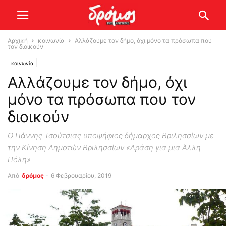
Αρχική
κοινωνία
Αλλάζουμε τον δήμο, όχι μόνο τα πρόσωπα που
τον διοικούν
κοινωνία
Αλλάζουμε τον δήμο, όχι
μόνο τα πρόσωπα που τον
διοικούν
Ο Γιάννης Τσούτσιας υποψήφιος δήμαρχος Βριλησσίων με
την Κίνηση Δημοτών Βριλησσίων «Δράση για μια Άλλη
Πόλη»
Από
δρόμος
-
6 Φεβρουαρίου, 2019