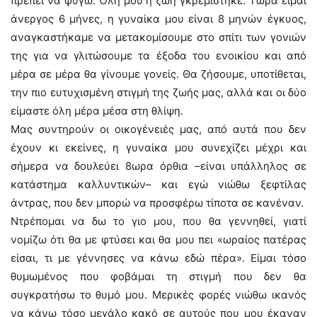
πρέπει να φύγω. Όλη μου η ζωή γκρεμίστηκε. Τώρα είμαι
άνεργος 6 μήνες, η γυναίκα μου είναι 8 μηνών έγκυος,
αναγκαστήκαμε να μετακομίσουμε στο σπίτι των γονιών
της για να γλιτώσουμε τα έξοδα του ενοικίου και από
μέρα σε μέρα θα γίνουμε γονείς. Θα ζήσουμε, υποτίθεται,
την πιο ευτυχισμένη στιγμή της ζωής μας, αλλά και οι δύο
είμαστε όλη μέρα μέσα στη θλίψη.
Μας συντηρούν οι οικογένειές μας, από αυτά που δεν
έχουν κι εκείνες, η γυναίκα μου συνεχίζει μέχρι και
σήμερα να δουλεύει 8ωρα όρθια –είναι υπάλληλος σε
κατάστημα καλλυντικών– και εγώ νιώθω ξεφτίλας
άντρας, που δεν μπορώ να προσφέρω τίποτα σε κανέναν.
Ντρέπομαι να δω το γιο μου, που θα γεννηθεί, γιατί
νομίζω ότι θα με φτύσει και θα μου πει «ωραίος πατέρας
είσαι, τι με γέννησες να κάνω εδώ πέρα». Είμαι τόσο
θυμωμένος που φοβάμαι τη στιγμή που δεν θα
συγκρατήσω το θυμό μου. Μερικές φορές νιώθω ικανός
να κάνω τόσο μεγάλο κακό σε αυτούς που μου έκαναν