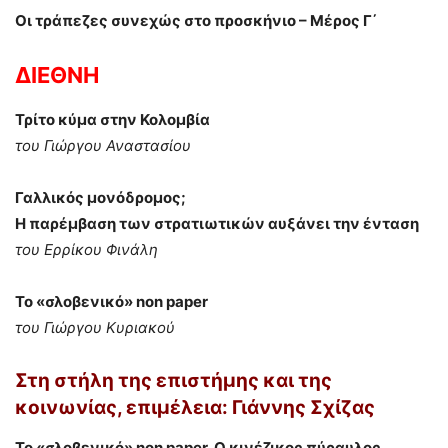
Οι τράπεζες συνεχώς στο προσκήνιο – Μέρος Γ΄
ΔΙΕΘΝΗ
Τρίτο κύμα στην Κολομβία
του Γιώργου Αναστασίου
Γαλλικός μονόδρομος;
Η παρέμβαση των στρατιωτικών αυξάνει την ένταση
του Ερρίκου Φινάλη
Το «σλοβενικό» non paper
του Γιώργου Κυριακού
Στη στήλη
της επιστήμης και της
κοινωνίας,
επιμέλεια:
Γιάννης Σχίζας
Το «σλοβενικό» non paper, Ο κινέζικος πύραυλος