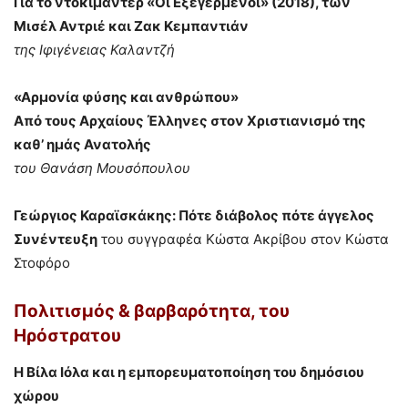
Για το ντοκιμαντέρ «Οι Εξεγερμένοι» (2018), των
Μισέλ Αντριέ και Ζακ Κεμπαντιάν
της Ιφιγένειας Καλαντζή
«Αρμονία φύσης και ανθρώπου»
Από τους Αρχαίους Έλληνες στον Χριστιανισμό της
καθ’ ημάς Ανατολής
του Θανάση Μουσόπουλου
Γεώργιος Καραϊσκάκης: Πότε διάβολος πότε άγγελος
Συνέντευξη
του συγγραφέα Κώστα Ακρίβου στον Κώστα
Στοφόρο
Πολιτισμός & βαρβαρότητα
,
του
Ηρόστρατου
Η Βίλα Ιόλα και η εμπορευματοποίηση του δημόσιου
χώρου