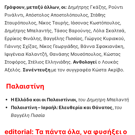
Γράφουν, μεταξύ άλλων, οι:
Δημήτρης Γκάζης, Ρούντι
Ρινάλντι, Απόστολος Αποστολόπουλος, Στάθης
Σταυρόπουλος, Νίκος Ταυρής, Ιάσονας Κωστόπουλος,
Δημήτρης Μπελαντής, Τάσος Βαρούνης, Λόλα Σκαλτσά,
Ερρίκος Φινάλης, Βαγγέλης Πισσίας, Γιώργος Κυριακού,
Γιάννης Σχίζας, Νίκος Γεωργιάδης, Βάννα Σφακιανάκη,
Ιφιγένεια Καλαντζή, Θανάσης Μουσόπουλος, Κώστας
Στοφόρος, Στέλιος Ελληνιάδης.
Ανθολογεί
ο Λουκάς
Αξελός.
Συνέντευξη
με τον συγγραφέα Κώστα Ακρίβο.
Παλαιστίνη
Η Ελλάδα και οι Παλαιστίνιοι,
του Δημητρη Μπελαντή
Παλαιστίνη – Ισραήλ: Ελευθερία και Θάνατος,
του
Βαγγέλη Πισσία
editorial:
Τα πάντα όλα, να φυσήξει ο