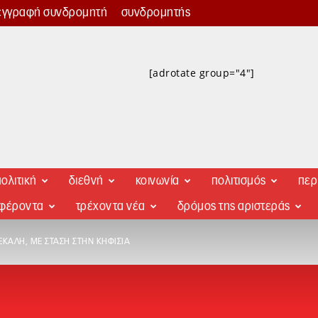
εγγραφή συνδρομητή
συνδρομητής
[adrotate group="4"]
ολιτική
διεθνή
κοινωνία
πολιτισμός
περ
αφέροντα
τρέχοντα νέα
δρόμος της αριστεράς
 ΕΚΆΛΗ, ΜΕ ΣΤΆΣΗ ΣΤΗΝ ΚΗΦΙΣΙΆ