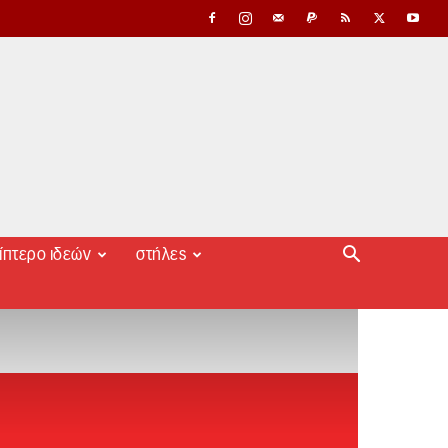
ίπτερο ιδεών
στήλες