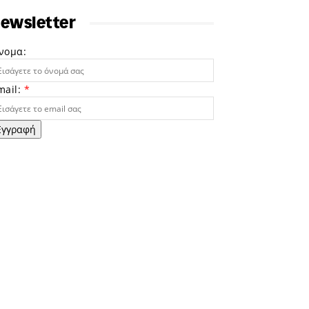
ewsletter
νομα:
mail:
*
Εγγραφή