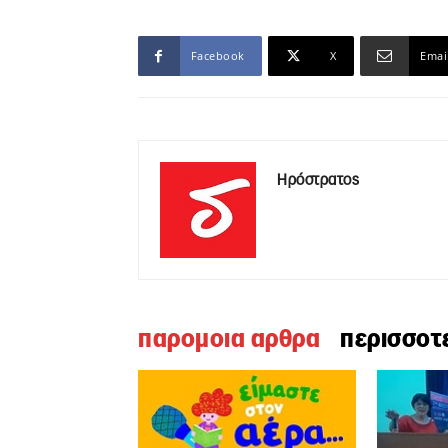
Facebook
X
Emai
Ηρόστρατος
παρομοια αρθρα
περισσοτ