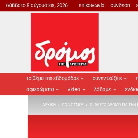
σάββατο 8 αύγουστος, 2026
επικοινωνία
σύνδεση
Δρόμος
της
Αριστεράς
το θέμα της εβδομάδας
συνεντεύξεις
π
αφιερώματα
video
λάβαμε
ενδι
ΑΡΧΙΚΉ
ΠΟΛΙΤΙΣΜΌΣ
ΟΙ 58 ΣΤΟ ΔΡΌΜΟ ΓΙΑ ΤΗΝ