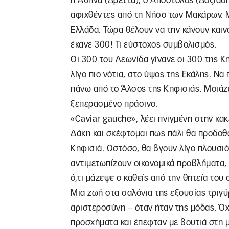
η Αθηνά (Δρέττα), ο Απόστολος (Δοξιάδης
αφιχθέντες από τη Νήσο των Μακάρων. Μέχ
Ελλάδα. Τώρα θέλουν να την κάνουν καιν
έκανε 300! Τι εύστοχος συμβολισμός.
Οι 300 του Λεωνίδα γίνανε οι 300 της Κ
λίγο πιο νότια, στο ύψος της Εκάλης. Να
πάνω από το Άλσος της Κηφισιάς. Μοιάζε
ξεπερασμένο πράσινο.
«Caviar gauche», λέει πνιγμένη στην κακ
Δάκη και σκέφτομαι πως πάλι θα προδοθο
Κηφισιά. Ωστόσο, θα βγουν λίγο πλουσιότ
αντιμετωπίζουν οικονομικά προβλήματα, ό
ό,τι μάζεψε ο καθείς από την θητεία του 
Μια ζωή στα σαλόνια της εξουσίας τριγύρ
αριστεροσύνη – όταν ήταν της μόδας. Όχ
προσχήματα και έπεφταν με βουτιά στη μ