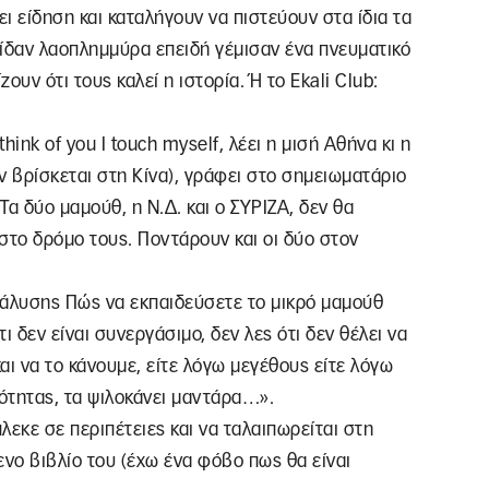
ι είδηση και καταλήγουν να πιστεύουν στα ίδια τα
είδαν λαοπλημμύρα επειδή γέμισαν ένα πνευματικό
υν ότι τους καλεί η ιστορία. Ή το Ekali Club:
ink of you I touch myself, λέει η μισή Αθήνα κι η
εν βρίσκεται στη Κίνα), γράφει στο σημειωματάριο
α δύο μαμούθ, η Ν.Δ. και ο ΣΥΡΙΖΑ, δεν θα
στο δρόμο τους. Ποντάρουν και οι δύο στον
ανάλυσης Πώς να εκπαιδεύσετε το μικρό μαμούθ
ι δεν είναι συνεργάσιμο, δεν λες ότι δεν θέλει να
και να το κάνουμε, είτε λόγω μεγέθους είτε λόγω
ιότητας, τα ψιλοκάνει μαντάρα…».
πλεκε σε περιπέτειες και να ταλαιπωρείται στη
ενο βιβλίο του (έχω ένα φόβο πως θα είναι