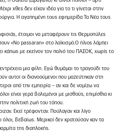
), η Θάλεια (Δραγώνα) κι άλλοι πολλοί – άρτι
ρι χθες δεν είχαν ιδέα για το τι γίνεται στην
ούργια. Η αγαπημένη τους εφημερίδα Τα Νέα τους
ηφισιάς, έτοιμοι να μεταφέρουν τις Θερμοπύλες
 πουν «No passaran» στο λαϊκισμό.Ο ήλιος λάμπει
ι κάπως με εκείνον τον παλιό του ΠΑΣΟΚ, χωρίς το
εντρέχεια μια φίλη. Εγώ θυμάμαι το τραγούδι του
ύν αυτοί οι διανοούμενοι που μαζεύτηκαν στη
εροι από την εμπειρία – αν και δε νομίζω να
λοι είναι γερά βολεμένοι με μισθούς, επιμίσθια κι
στην πολιτική ζωή του τόπου.
ιζαν. Εκεί τρέφονταν. Πούλαγαν και λίγο
ι όλοι, βεβαίως. Μερικοί δεν κρατούσαν καν τα
αρμίτα της διαπλοκής.