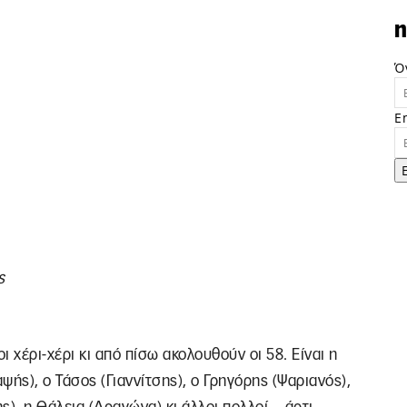
n
Ό
E
ς
 χέρι-χέρι κι από πίσω ακολουθούν οι 58. Είναι η
ής), ο Τάσος (Γιαννίτσης), ο Γρηγόρης (Ψαριανός),