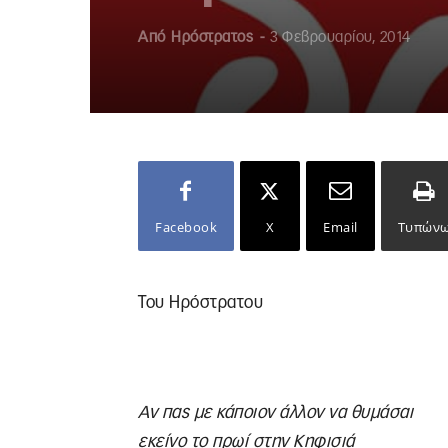
Από
Ηρόστρατος
-
3 Φεβρουαρίου, 2014
Facebook
X
Email
Τυπών
Του Ηρόστρατου
Αν πας με κάποιον άλλον να θυμάσαι
εκείνο το πρωί στην Κηφισιά