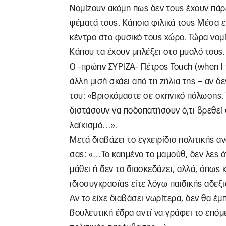
Νομίζουν ακόμη πως δεν τους έχουν πάρε
ψέματά τους. Κάποια φιλικά τους Μέσα 
κέντρο στο φυσικό τους χώρο. Τώρα νομίζο
Κάπου τα έχουν μπλέξει στο μυαλό τους.
Ο -πρώην ΣΥΡΙΖΑ- Πέτρος Touch (when I th
άλλη μισή σκάει από τη ζήλια της – αν δ
του: «Βρισκόμαστε σε σκηνικό πόλωσης. Τ
διστάσουν να ποδοπατήσουν ό,τι βρεθεί 
λαϊκισμό…».
Μετά διαβάζει το εγχειρίδιο πολιτικής 
σας: «…Το καημένο το μαμούθ, δεν λες ότ
μάθει ή δεν το διασκεδάζει, αλλά, όπως 
ιδιοσυγκρασίας είτε λόγω παιδικής αδεξ
Αν το είχε διαβάσει νωρίτερα, δεν θα έμ
βουλευτική έδρα αντί να γράφει το επόμ