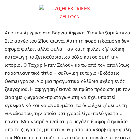
Από την Αμερική στη Βόρεια Αφρική. Στην Καζαμπλάνκα.
Στις αρχές του 21ου αιώνα. Αυτή τη φορά η διαμάχη δεν
αφορά φυλές, αλλά φύλα – αν και η φυλετική/ ταξική
καταγωγή παίζει καθοριστικό ρόλο και σε αυτή την
ιστορία. Ο Ταχάρ Μπεν Ζελούν κάτω από τον απολύτως
παραπλανητικό τίτλο Η συζυγική ευτυχία (Εκδόσεις
Gema) γράφει για μια πραγματικά ολέθρια σχέση ενός
ζευγαριού. Η αφήγηση ξεκινά σε πρώτο πρόσωπο με τον
διάσημο ζωγράφο-πρωταγωνιστή να έχει υποστεί
εγκεφαλικό και να αναθυμάται τα όσα έχει ζήσει με τη
γυναίκα του, την οποία κατηγορεί λίγο-πολύ για τα…
πάντα. Μια νεαρή γυναίκα, με μεγάλη διαφορά ηλικίας
από το ζωγράφο, με καταγωγή από μια «βάρβαρη» φυλή
του Νότου που πιστεύει σε γητειές και μαγείες στην αρχή