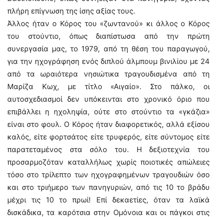
πλήρη επίγνωση της ίσης αξίας τους.
Άλλος ήταν ο Κόρος του «ζωντανού» κι άλλος ο Κόρος
του στούντιο, όπως διαπίστωσα από την πρώτη
συνεργασία μας, το 1979, από τη θέση του παραγωγού,
για την ηχογράφηση ενός διπλού άλμπουμ βινιλίου με 24
από τα ωραιότερα νησιώτικα τραγουδισμένα από τη
Μαρίζα Κωχ, με τίτλο «Αιγαίο». Στο πάλκο, οι
αυτοσχεδιασμοί δεν υπόκεινται στο χρονικό όριο που
επιβάλλει η ηχοληψία, ούτε στο στούντιο τα «γκάζια»
είναι στο φουλ. Ο Κόρος ήταν διαφορετικός, αλλά εξίσου
καλός, είτε φορτσάτος είτε τρυφερός, είτε σύντομος είτε
παρατεταμένος στα σόλο του. Η δεξιοτεχνία του
προσαρμοζόταν καταλλήλως χωρίς ποιοτικές απώλειες
τόσο στο τρίλεπτο των ηχογραφημένων τραγουδιών όσο
και στο τριήμερο των πανηγυριών, από τις 10 το βράδυ
μέχρι τις 10 το πρωί! Επί δεκαετίες, όταν τα λαϊκά
δισκάδικα, τα καρότσια στην Ομόνοια και οι πάγκοι στις