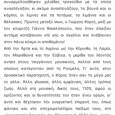
συναρμολογήθηκαν χιλιάδες τραγούδια με τα οποία
αναστέναξαν, κι ακόμα αναστενάζουν, τα βουνά και οι
κάμποι, οι λίμνες και τα ποτάμια, τα λιμάνια και οι
θάλασσες. Πρώτος μεταξύ ίσων, ο Γιώργος Κόρος, μαζί με
τον κλαριτζή Γιάννη Βασιλόπουλο, που όταν έπαιζαν
αντάμα κατέβαιναν επί γης οι αγγέλοι και ανέβαιναν
στον πάνω κόσμο οι αποθαμένοι!
Από την Άρτα και το Αγρίνιο ως την Κόρινθο, τη Λαμία,
τον Μαραθώνα και την Εύβοια, η μερίδα του λέοντος
ανήκε στους τσιγγάνους μουσικούς, πολλοί από τους
οποίους κατάγονταν από τη Ρούμελη. Γι’ αυτό, στον
προσεκτικό παρατηρητή, ο Κόρος ήταν σαν τη μύγα μες
το γάλα. Άλλη γλώσσα, άλλη εμφάνιση, άλλος τρόπος
ζωής. Αλλά στη μουσική, δικός τους, 110%, αφού οι
ορίζοντες και οι δυνατότητές του ήταν άνευ ορίων, γι’
αυτό και δέχτηκαν την ευεργετική επιρροή του, όπως
φάνηκε και στο αποχαιρετιστήριο παίξιμό τους, στο