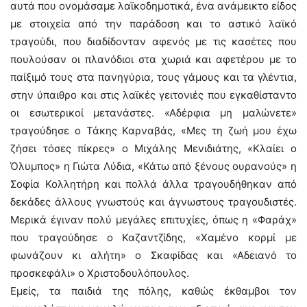
αυτά που ονομάσαμε λαϊκοδημοτικά, ένα ανάμεικτο είδος
με στοιχεία από την παράδοση και το αστικό λαϊκό
τραγούδι, που διαδίδονταν αφενός με τις κασέτες που
πουλούσαν οι πλανόδιοι στα χωριά και αφετέρου με το
παίξιμό τους στα πανηγύρια, τους γάμους και τα γλέντια,
στην ύπαιθρο και στις λαϊκές γειτονιές που εγκαθίσταντο
οι εσωτερικοί μετανάστες. «Αδέρφια μη μαλώνετε»
τραγούδησε ο Τάκης Καρναβάς, «Μες τη ζωή μου έχω
ζήσει τόσες πίκρες» ο Μιχάλης Μενιδιάτης, «Κλαίει ο
Όλυμπος» η Γιώτα Λύδια, «Κάτω από ξένους ουρανούς» η
Σοφία Κολλητήρη και πολλά άλλα τραγουδήθηκαν από
δεκάδες άλλους γνωστούς και άγνωστους τραγουδιστές.
Μερικά έγιναν πολύ μεγάλες επιτυχίες, όπως η «Φαράχ»
που τραγούδησε ο Καζαντζίδης, «Χαμένο κορμί με
φωνάζουν κι αλήτη» ο Σκαφίδας και «Αδειανό το
προσκεφάλι» ο Χριστοδουλόπουλος.
Εμείς, τα παιδιά της πόλης, καθώς έκθαμβοι τον