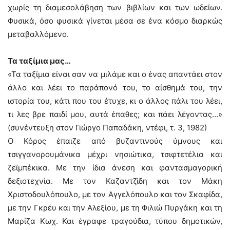
χωρίς τη διαμεσολάβηση των βιβλίων και των ωδείων.
Φυσικά, όσο φυσικά γίνεται μέσα σε ένα κόσμο διαρκώς
μεταβαλλόμενο.
Τα ταξίμια μας…
«Τα ταξίμια είναι σαν να μιλάμε και ο ένας απαντάει στον
άλλο και λέει το παράπονό του, το αίσθημά του, την
ιστορία του, κάτι που του έτυχε, κι ο άλλος πάλι του λέει,
τι λες βρε παιδί μου, αυτά έπαθες; και πάει λέγοντας…»
(συνέντευξη στον Γιώργο Παπαδάκη, ντέφι, τ. 3, 1982)
Ο Κόρος έπαιζε από βυζαντινούς ύμνους και
τσιγγανορουμάνικα μέχρι νησιώτικα, τσιφτετέλια και
ζεϊμπέκικα. Με την ίδια άνεση και φαντασμαγορική
δεξιοτεχνία. Με τον Καζαντζίδη και τον Μάκη
Χριστοδουλόπουλο, με τον Αγγελόπουλο και τον Σκαφίδα,
με την Γκρέυ και την Αλεξίου, με τη Φιλιώ Πυργάκη και τη
Μαρίζα Κωχ. Και έγραφε τραγούδια, τύπου δημοτικών,