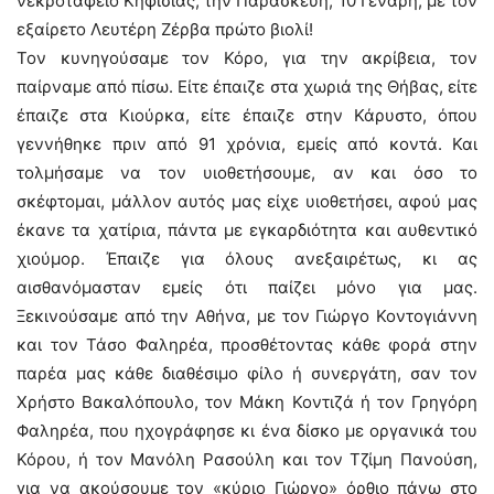
νεκροταφείο Κηφισιάς, την Παρασκευή, 10 Γενάρη, με τον
εξαίρετο Λευτέρη Ζέρβα πρώτο βιολί!
Τον κυνηγούσαμε τον Κόρο, για την ακρίβεια, τον
παίρναμε από πίσω. Είτε έπαιζε στα χωριά της Θήβας, είτε
έπαιζε στα Κιούρκα, είτε έπαιζε στην Κάρυστο, όπου
γεννήθηκε πριν από 91 χρόνια, εμείς από κοντά. Και
τολμήσαμε να τον υιοθετήσουμε, αν και όσο το
σκέφτομαι, μάλλον αυτός μας είχε υιοθετήσει, αφού μας
έκανε τα χατίρια, πάντα με εγκαρδιότητα και αυθεντικό
χιούμορ. Έπαιζε για όλους ανεξαιρέτως, κι ας
αισθανόμασταν εμείς ότι παίζει μόνο για μας.
Ξεκινούσαμε από την Αθήνα, με τον Γιώργο Κοντογιάννη
και τον Τάσο Φαληρέα, προσθέτοντας κάθε φορά στην
παρέα μας κάθε διαθέσιμο φίλο ή συνεργάτη, σαν τον
Χρήστο Βακαλόπουλο, τον Μάκη Κοντιζά ή τον Γρηγόρη
Φαληρέα, που ηχογράφησε κι ένα δίσκο με οργανικά του
Κόρου, ή τον Μανόλη Ρασούλη και τον Τζίμη Πανούση,
για να ακούσουμε τον «κύριο Γιώργο» όρθιο πάνω στο