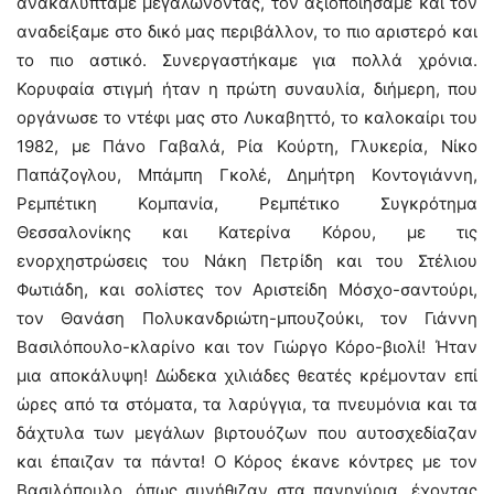
ανακαλύπταμε μεγαλώνοντας, τον αξιοποιήσαμε και τον
αναδείξαμε στο δικό μας περιβάλλον, το πιο αριστερό και
το πιο αστικό. Συνεργαστήκαμε για πολλά χρόνια.
Κορυφαία στιγμή ήταν η πρώτη συναυλία, διήμερη, που
οργάνωσε το ντέφι μας στο Λυκαβηττό, το καλοκαίρι του
1982, με Πάνο Γαβαλά, Ρία Κούρτη, Γλυκερία, Νίκο
Παπάζογλου, Μπάμπη Γκολέ, Δημήτρη Κοντογιάννη,
Ρεμπέτικη Κομπανία, Ρεμπέτικο Συγκρότημα
Θεσσαλονίκης και Κατερίνα Κόρου, με τις
ενορχηστρώσεις του Νάκη Πετρίδη και του Στέλιου
Φωτιάδη, και σολίστες τον Αριστείδη Μόσχο-σαντούρι,
τον Θανάση Πολυκανδριώτη-μπουζούκι, τον Γιάννη
Βασιλόπουλο-κλαρίνο και τον Γιώργο Κόρο-βιολί! Ήταν
μια αποκάλυψη! Δώδεκα χιλιάδες θεατές κρέμονταν επί
ώρες από τα στόματα, τα λαρύγγια, τα πνευμόνια και τα
δάχτυλα των μεγάλων βιρτουόζων που αυτοσχεδίαζαν
και έπαιζαν τα πάντα! Ο Κόρος έκανε κόντρες με τον
Βασιλόπουλο, όπως συνήθιζαν στα πανηγύρια, έχοντας