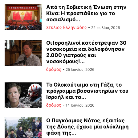
Από τη Σοβιετική Ένωση στην
Κίνα: Η προσπάθεια για το
σοσιαλισμό...
Στέλιος Ελληνιάδης
-
22 Ιουλίου, 2026
Οι Ισραηλινοί κατέστρεψαν 30
νοσοκομεία και δολοφόνησαν
2.000 γιατρούς και
νοσοκόμους!...
δρόμος
-
25 Ιουνίου, 2026
Το Ολοκαύτωμα στη Γάζα, το
πρόγραμμα βασανιστηρίων του
Ισραήλ και τα...
δρόμος
-
14 Ιουνίου, 2026
Ο Παγκόσμιος Νότος, εξαιτίας
της Δύσης, έχασε μία ολόκληρη
φάση της...