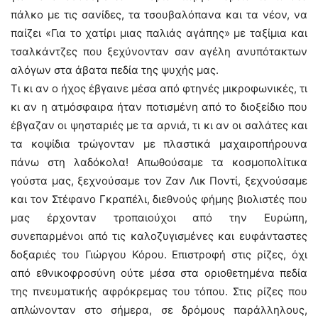
πάλκο με τις σανίδες, τα τσουβαλόπανα και τα νέον, να
παίζει «Για το χατίρι μιας παλιάς αγάπης» με ταξίμια και
τσαλκάντζες που ξεχύνονταν σαν αγέλη ανυπότακτων
αλόγων στα άβατα πεδία της ψυχής μας.
Τι κι αν ο ήχος έβγαινε μέσα από φτηνές μικροφωνικές, τι
κι αν η ατμόσφαιρα ήταν ποτισμένη από το διοξείδιο που
έβγαζαν οι ψησταριές με τα αρνιά, τι κι αν οι σαλάτες και
τα κοψίδια τρώγονταν με πλαστικά μαχαιροπήρουνα
πάνω στη λαδόκολα! Απωθούσαμε τα κοσμοπολίτικα
γούστα μας, ξεχνούσαμε τον Ζαν Λικ Ποντί, ξεχνούσαμε
και τον Στέφανο Γκραπέλι, διεθνούς φήμης βιολιστές που
μας έρχονταν τροπαιούχοι από την Ευρώπη,
συνεπαρμένοι από τις καλοζυγισμένες και ευφάνταστες
δοξαριές του Γιώργου Κόρου. Επιστροφή στις ρίζες, όχι
από εθνικοφροσύνη ούτε μέσα στα οριοθετημένα πεδία
της πνευματικής αφρόκρεμας του τόπου. Στις ρίζες που
απλώνονταν στο σήμερα, σε δρόμους παράλληλους,