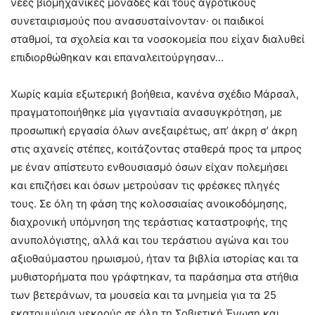
νέες βιομηχανικές μονάδες και τους αγροτικούς
συνεταιρισμούς που ανασυσταίνονταν· οι παιδικοί
σταθμοί, τα σχολεία και τα νοσοκομεία που είχαν διαλυθεί
επιδιορθώθηκαν και επαναλειτούργησαν…
Χωρίς καμία εξωτερική βοήθεια, κανένα σχέδιο Μάρσαλ,
πραγματοποιήθηκε μία γιγαντιαία ανασυγκρότηση, με
προσωπική εργασία όλων ανεξαιρέτως, απ’ άκρη σ’ άκρη
στις αχανείς στέπες, κοιτάζοντας σταθερά προς τα μπρος
με έναν απίστευτο ενθουσιασμό όσων είχαν πολεμήσει
και επιζήσει και όσων μετρούσαν τις φρέσκες πληγές
τους. Σε όλη τη φάση της κολοσσιαίας ανοικοδόμησης,
διαχρονική υπόμνηση της τεράστιας καταστροφής, της
ανυπολόγιστης, αλλά και του τεράστιου αγώνα και του
αξιοθαύμαστου ηρωισμού, ήταν τα βιβλία ιστορίας και τα
μυθιστορήματα που γράφτηκαν, τα παράσημα στα στήθια
των βετεράνων, τα μουσεία και τα μνημεία για τα 25
εκατομμύρια νεκρούς σε όλη τη Σοβιετική Ένωση και