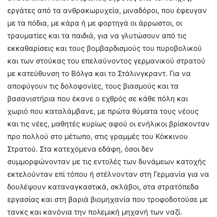
εργάτες από τα ανθρακωρυχεία, μιναδόροι, που έφευγαν
με τα πόδια, με κάρα ή με φορτηγά οι άρρωστοι, οι
τραυματίες και τα παιδιά, για να γλυτώσουν από τις
εκκαθαρίσεις και τους βομβαρδισμούς του πυροβολικού
και των στούκας του επελαύνοντος γερμανικού στρατού
με κατεύθυνση το Βόλγα και το Στάλινγκραντ. Για να
αποφύγουν τις δολοφονίες, τους βιασμούς και τα
βασανιστήρια που έκανε ο εχθρός σε κάθε πόλη και
χωριό που καταλάμβανε, με πρώτα θύματα τους νέους
και τις νέες, μαθητές κυρίως αφού οι ενήλικοι βρίσκονταν
προ πολλού στο μέτωπο, στις γραμμές του Κόκκινου
Στρατού. Στα κατεχόμενα εδάφη, όσοι δεν
συμμορφώνονταν με τις εντολές των δυνάμεων κατοχής
εκτελούνταν επί τόπου ή στέλνονταν στη Γερμανία για να
δουλέψουν καταναγκαστικά, σκλάβοι, στα στρατόπεδα
εργασίας και στη βαριά βιομηχανία που τροφοδοτούσε με
τανκς και κανόνια την πολεμική μηχανή των ναζί.