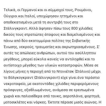
Τελικά, οι Γερμανοί και οι σύμμαχοί τους, Ρουμάνοι,
Ούγγροι και Ιταλοί, υποχώρησαν ηττημένοι και
αποδεκατισμένοι μετά τη συντριβή τους στο
Στάλινγκραντ. Αλλά άφησαν πίσω τους 800 χιλιάδες
δικούς τους στρατιώτες άταφους και διαμελισμένους και
πάνω από δύο εκατομμύρια πολίτες της Σοβιετικής
Ένωσης, νεκρούς, τραυματίες και ακρωτηριασμένους. Σ’
αυτές τις απώλειες ανθρώπων, αυτού του ασύλληπτου
μεγέθους, μπορεί εύκολα κανείς να αντιληφθεί και το
αντίστοιχο μέγεθος των υλικών καταστροφών. Μέσα σε
λίγους μήνες η περιοχή από το Ντονιέτσκ (Στάλινο) μέχρι
το Βόλγκογκραντ (Στάλινγκραντ) είχε γίνει ένα τεράστιο
νεκροταφείο, με εκατοντάδες χιλιάδες περιφερόμενους
πρόσφυγες, εξαθλιωμένους, ανάμεσα σε ερειπωμένα
χωριά και παλιοσίδερα από τανκς, αεροπλάνα, φορτηγά,
μοτοσικλέτες και νάρκες. Έκτοτε πέρασε μισός αιώνας. Η