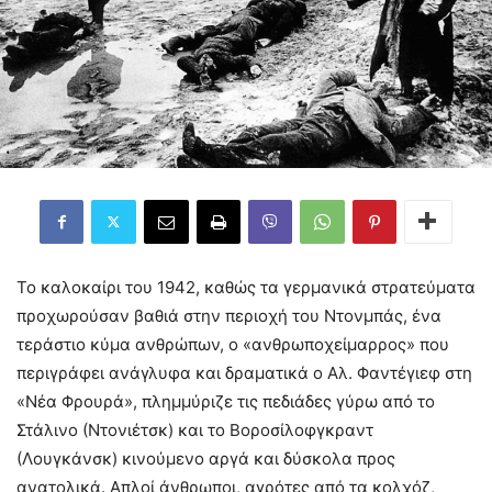
Το καλοκαίρι του 1942, καθώς τα γερμανικά στρατεύματα
προχωρούσαν βαθιά στην περιοχή του Ντονμπάς, ένα
τεράστιο κύμα ανθρώπων, ο «ανθρωποχείμαρρος» που
περιγράφει ανάγλυφα και δραματικά ο Αλ. Φαντέγιεφ στη
«Νέα Φρουρά», πλημμύριζε τις πεδιάδες γύρω από το
Στάλινο (Ντονιέτσκ) και το Βοροσίλοφγκραντ
(Λουγκάνσκ) κινούμενο αργά και δύσκολα προς
ανατολικά. Απλοί άνθρωποι, αγρότες από τα κολχόζ,