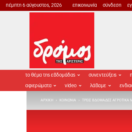
πέμπτη 6 αύγουστος, 2026
επικοινωνία
σύνδεση
ε
Δρόμος
της
Αριστεράς
το θέμα της εβδομάδας
συνεντεύξεις
π
αφιερώματα
video
λάβαμε
ενδι
ΑΡΧΙΚΉ
ΚΟΙΝΩΝΊΑ
ΤΡΕΙΣ ΒΔΟΜΆΔΕΣ ΑΓΡΟΤΙΚΆ