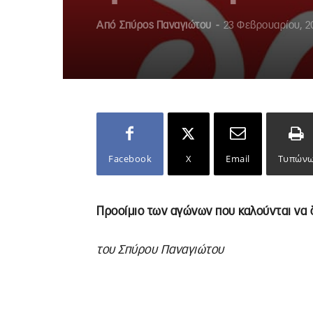
Από
Σπύρος Παναγιώτου
-
23 Φεβρουαρίου, 2
Facebook
X
Email
Τυπών
Προοίμιο των αγώνων που καλούνται να 
του Σπύρου Παναγιώτου