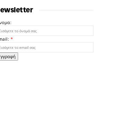
ewsletter
νομα:
mail:
*
Εγγραφή