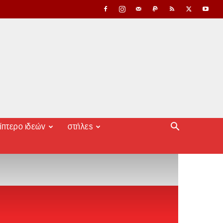
ίπτερο ιδεών
στήλες