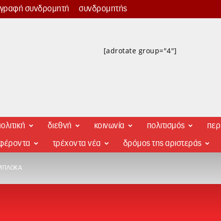
γγραφή συνδρομητή
συνδρομητής
[adrotate group="4"]
ολιτική
διεθνή
κοινωνία
πολιτισμός
περ
αφέροντα
τρέχοντα νέα
δρόμος της αριστεράς
 ΜΠΛΌΚΑ