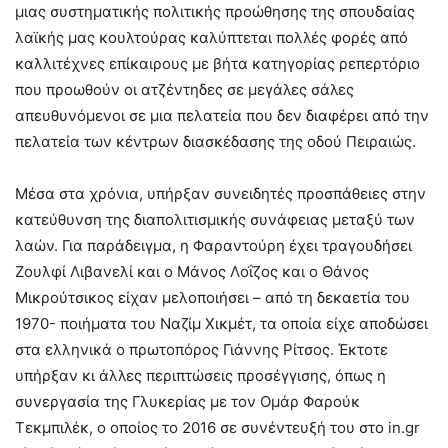
μιας συστηματικής πολιτικής προώθησης της σπουδαίας
λαϊκής μας κουλτούρας καλύπτεται πολλές φορές από
καλλιτέχνες επίκαιρους με βήτα κατηγορίας ρεπερτόριο
που προωθούν οι ατζέντηδες σε μεγάλες σάλες
απευθυνόμενοι σε μια πελατεία που δεν διαφέρει από την
πελατεία των κέντρων διασκέδασης της οδού Πειραιώς.
Μέσα στα χρόνια, υπήρξαν συνειδητές προσπάθειες στην
κατεύθυνση της διαπολιτισμικής συνάφειας μεταξύ των
λαών. Για παράδειγμα, η Φαραντούρη έχει τραγουδήσει
Ζουλφί Λιβανελί και ο Μάνος Λοΐζος και ο Θάνος
Μικρούτσικος είχαν μελοποιήσει – από τη δεκαετία του
1970- ποιήματα του Ναζίμ Χικμέτ, τα οποία είχε αποδώσει
στα ελληνικά ο πρωτοπόρος Γιάννης Ρίτσος. Έκτοτε
υπήρξαν κι άλλες περιπτώσεις προσέγγισης, όπως η
συνεργασία της Γλυκερίας με τον Ομάρ Φαρούκ
Τεκμπιλέκ, ο οποίος το 2016 σε συνέντευξή του στο in.gr