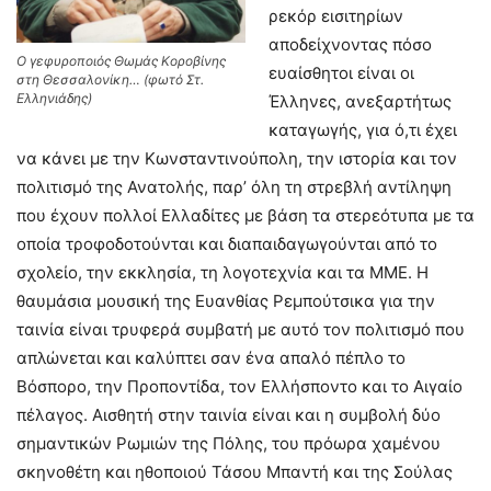
ρεκόρ εισιτηρίων
αποδείχνοντας πόσο
Ο γεφυροποιός Θωμάς Κοροβίνης
ευαίσθητοι είναι οι
στη Θεσσαλονίκη… (φωτό Στ.
Ελληνιάδης)
Έλληνες, ανεξαρτήτως
καταγωγής, για ό,τι έχει
να κάνει με την Κωνσταντινούπολη, την ιστορία και τον
πολιτισμό της Ανατολής, παρ’ όλη τη στρεβλή αντίληψη
που έχουν πολλοί Ελλαδίτες με βάση τα στερεότυπα με τα
οποία τροφοδοτούνται και διαπαιδαγωγούνται από το
σχολείο, την εκκλησία, τη λογοτεχνία και τα ΜΜΕ. Η
θαυμάσια μουσική της Ευανθίας Ρεμπούτσικα για την
ταινία είναι τρυφερά συμβατή με αυτό τον πολιτισμό που
απλώνεται και καλύπτει σαν ένα απαλό πέπλο το
Βόσπορο, την Προποντίδα, τον Ελλήσποντο και το Αιγαίο
πέλαγος. Αισθητή στην ταινία είναι και η συμβολή δύο
σημαντικών Ρωμιών της Πόλης, του πρόωρα χαμένου
σκηνοθέτη και ηθοποιού Τάσου Μπαντή και της Σούλας