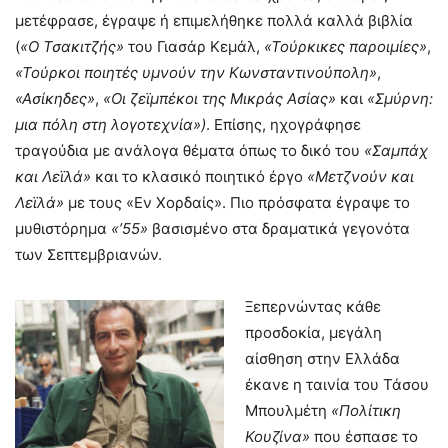
μετέφρασε, έγραψε ή επιμελήθηκε πολλά καλλά βιβλία
(
«Ο Τσακιτζής»
του Γιασάρ Κεμάλ,
«Τούρκικες παροιμίες»
,
«Τούρκοι ποιητές υμνούν την Κωνσταντινούπολη»
,
«Ασίκηδες»
,
«Οι ζεϊμπέκοι της Μικράς Ασίας»
και
«Σμύρνη:
μια πόλη στη λογοτεχνία»)
. Επίσης, ηχογράφησε
τραγούδια με ανάλογα θέματα όπως το δικό του
«Σαμπάχ
και Λεϊλά»
και το κλασικό ποιητικό έργο
«Μετζνούν και
Λεϊλά»
με τους «Εν Χορδαίς». Πιο πρόσφατα έγραψε το
μυθιστόρημα
«’55»
βασισμένο στα δραματικά γεγονότα
των Σεπτεμβριανών.
Ξεπερνώντας κάθε
προσδοκία, μεγάλη
αίσθηση στην Ελλάδα
έκανε η ταινία του Τάσου
Μπουλμέτη
«Πολίτικη
Κουζίνα»
που έσπασε το