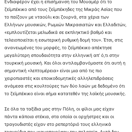
Ενδιαφέρον έχει η επισήμανση του Μουαμέρ ότι το
ζεϊμπέκικο από τους ζεϊμπέκηδες της Μικράς Ασίας που
το παίζουν με νταούλι και ζουρνά, στα χέρια των
Ελλήνων μουσικών, Ρωμιών Μικρασιατών και Ελλαδιτών,
«εμπλουτίζεται μελωδικά σε εκπληκτικό βαθμό και
τελειοποιείται η εσωτερική ρυθμική δομή του». Έτσι, στις
ανανεωμένες του μορφές, το ζεϊμπέκικο απέκτησε
μεγαλύτερη σπουδαιότητα στην ελληνική απ’ ό,τι στην
τουρκική μουσική. Και όλοι αντιλαμβανόμαστε ότι αυτή η
σημαντική «λεπτομέρεια» είναι μια από τις πιο
χειροπιαστές και εποικοδομητικές αλληλεπιδράσεις
ανάμεσα στις κουλτούρες των δύο λαών με δεδομένο ότι
το ζεϊμπέκικο είναι σήμα κατατεθέν της λαϊκής μουσικής.
Σε όλα τα ταξίδια μας στην Πόλη, οι φίλοι μας είχαν
πάντα κάποια στέκια, στα οποία οι ορχήστρες και οι
τραγουδιστές είχαν στο ρεπερτόριό τους ελληνικά
τραγούδια που ικανοποιούσαν την πελατεία. Αυτά δεν