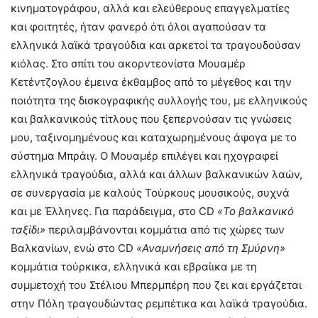
κινηματογράφου, αλλά και ελεύθερους επαγγελματίες
και φοιτητές, ήταν φανερό ότι όλοι αγαπούσαν τα
ελληνικά λαϊκά τραγούδια και αρκετοί τα τραγουδούσαν
κιόλας. Στο σπίτι του ακορντεονίστα Μουαμέρ
Κετέντζογλου έμεινα έκθαμβος από το μέγεθος και την
ποιότητα της δισκογραφικής συλλογής του, με ελληνικούς
και βαλκανικούς τίτλους που ξεπερνούσαν τις γνώσεις
μου, ταξινομημένους και καταχωρημένους άψογα με το
σύστημα Μπράιγ. Ο Μουαμέρ επιλέγει και ηχογραφεί
ελληνικά τραγούδια, αλλά και άλλων βαλκανικών λαών,
σε συνεργασία με καλούς Τούρκους μουσικούς, συχνά
και με Έλληνες. Για παράδειγμα, στο CD
«Το βαλκανικό
ταξίδι»
περιλαμβάνονται κομμάτια από τις χώρες των
Βαλκανίων, ενώ στο CD
«Αναμνήσεις από τη Σμύρνη»
κομμάτια τούρκικα, ελληνικά και εβραίικα με τη
συμμετοχή του Στέλιου Μπερμπέρη που ζει και εργάζεται
στην Πόλη τραγουδώντας ρεμπέτικα και λαϊκά τραγούδια.