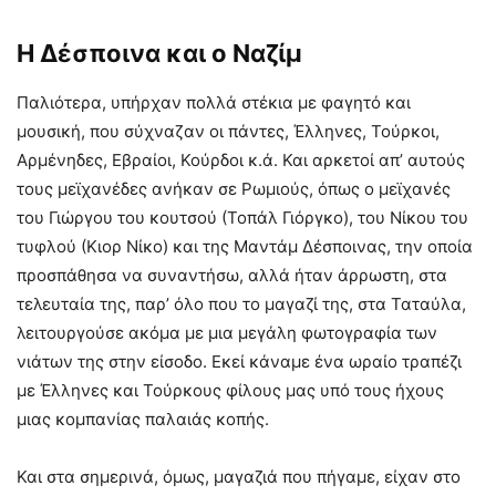
Η Δέσποινα και ο Ναζίμ
Παλιότερα, υπήρχαν πολλά στέκια με φαγητό και
μουσική, που σύχναζαν οι πάντες, Έλληνες, Τούρκοι,
Αρμένηδες, Εβραίοι, Κούρδοι κ.ά. Και αρκετοί απ’ αυτούς
τους μεϊχανέδες ανήκαν σε Ρωμιούς, όπως ο μεϊχανές
του Γιώργου του κουτσού (Τοπάλ Γιόργκο), του Νίκου του
τυφλού (Κιορ Νίκο) και της Μαντάμ Δέσποινας, την οποία
προσπάθησα να συναντήσω, αλλά ήταν άρρωστη, στα
τελευταία της, παρ’ όλο που το μαγαζί της, στα Ταταύλα,
λειτουργούσε ακόμα με μια μεγάλη φωτογραφία των
νιάτων της στην είσοδο. Εκεί κάναμε ένα ωραίο τραπέζι
με Έλληνες και Τούρκους φίλους μας υπό τους ήχους
μιας κομπανίας παλαιάς κοπής.
Και στα σημερινά, όμως, μαγαζιά που πήγαμε, είχαν στο