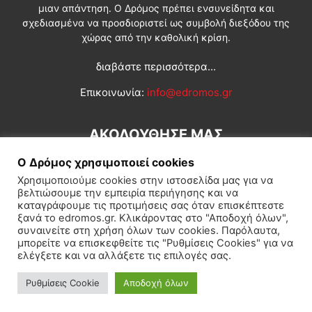
μιαν απάντηση. Ο Δρόμος πρέπει ενσυνείδητα και
σχεδιασμένα να προσδιοριστεί ως συμβολή διεξόδου της
χώρας από την καθολική κρίση.
διαβάστε περισσότερα...
Επικοινωνία:
info@edromos.gr
ΑΚΟΛΟΥΘΗΣΕ ΜΑΣ
Ο Δρόμος χρησιμοποιεί cookies
Χρησιμοποιούμε cookies στην ιστοσελίδα μας για να
βελτιώσουμε την εμπειρία περιήγησης και να
καταγράφουμε τις προτιμήσεις σας όταν επισκέπτεστε
ξανά το edromos.gr. Κλικάροντας στο "Αποδοχή όλων",
συναινείτε στη χρήση όλων των cookies. Παρόλαυτα,
Εγγραφή συνδρομητή
Πολιτική
Διεθνή
Κοινωνία
μπορείτε να επισκεφθείτε τις "Ρυθμίσεις Cookies" για να
ελέγξετε και να αλλάξετε τις επιλογές σας.
Πολιτισμός
Αφιερώματα
Ρυθμίσεις Cookie
Αποδοχή όλων
© Δρόμος της Αριστεράς