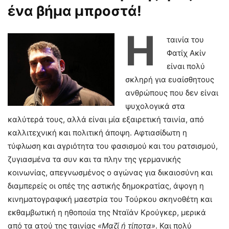
ένα βήμα μπροστά!
Η
ταινία του
Φατίχ Ακίν
είναι πολύ
σκληρή για ευαίσθητους
ανθρώπους που δεν είναι
ψυχολογικά στα
καλύτερά τους, αλλά είναι μία εξαιρετική ταινία, από
καλλιτεχνική και πολιτική άποψη. Αφτιασίδωτη η
τύφλωση και αγριότητα του φασισμού και του ρατσισμού,
ζυγιασμένα τα συν και τα πλην της γερμανικής
κοινωνίας, απεγνωσμένος ο αγώνας για δικαιοσύνη και
διαμπερείς οι οπές της αστικής δημοκρατίας, άψογη η
κινηματογραφική μαεστρία του Τούρκου σκηνοθέτη και
εκθαμβωτική η ηθοποιία της Νταϊάν Κρούγκερ, μερικά
από τα ατού της ταινίας
«Μαζί ή τίποτα»
. Και πολύ