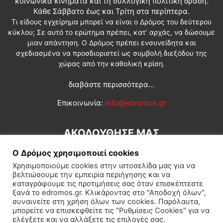
κοινωνικά κινήματα και τη συλλογική πολιτική δράση.
Κάθε Σάββατο έως και Τρίτη στα περίπτερα.
Τι είδους εγχείρημα μπορεί να είναι ο Δρόμος του δεύτερου
κύκλου; Σε αυτό το ερώτημα πρέπει, κατ’ αρχάς, να δώσουμε
μιαν απάντηση. Ο Δρόμος πρέπει ενσυνείδητα και
σχεδιασμένα να προσδιοριστεί ως συμβολή διεξόδου της
χώρας από την καθολική κρίση.
διαβάστε περισσότερα...
Επικοινωνία:
info@edromos.gr
ΑΚΟΛΟΥΘΗΣΕ ΜΑΣ
Ο Δρόμος χρησιμοποιεί cookies
Χρησιμοποιούμε cookies στην ιστοσελίδα μας για να
βελτιώσουμε την εμπειρία περιήγησης και να
καταγράφουμε τις προτιμήσεις σας όταν επισκέπτεστε
ξανά το edromos.gr. Κλικάροντας στο "Αποδοχή όλων",
συναινείτε στη χρήση όλων των cookies. Παρόλαυτα,
Εγγραφή συνδρομητή
Πολιτική
Διεθνή
Κοινωνία
μπορείτε να επισκεφθείτε τις "Ρυθμίσεις Cookies" για να
ελέγξετε και να αλλάξετε τις επιλογές σας.