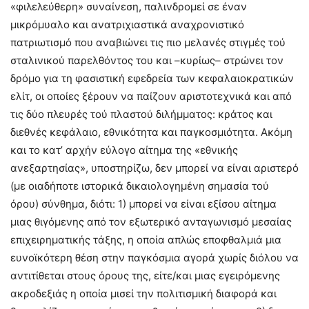
«φιλελεύθερη» συναίνεση, παλινδρομεί σε έναν
μικρόμυαλο και ανατριχιαστικά αναχρονιστικό
πατριωτισμό που αναβιώνει τις πιο μελανές στιγμές τού
σταλινικού παρελθόντος του και –κυρίως– στρώνει τον
δρόμο για τη φασιστική εφεδρεία των κεφαλαιοκρατικών
ελίτ, οι οποίες ξέρουν να παίζουν αριστοτεχνικά και από
τις δύο πλευρές τού πλαστού διλήμματος: κράτος και
διεθνές κεφάλαιο, εθνικότητα και παγκοσμιότητα. Ακόμη
και το κατ’ αρχήν εύλογο αίτημα της «εθνικής
ανεξαρτησίας», υποστηρίζω, δεν μπορεί να είναι αριστερό
(με οιαδήποτε ιστορικά δικαιολογημένη σημασία τού
όρου) σύνθημα, διότι: 1) μπορεί να είναι εξίσου αίτημα
μιας θιγόμενης από τον εξωτερικό ανταγωνισμό μεσαίας
επιχειρηματικής τάξης, η οποία απλώς εποφθαλμιά μια
ευνοϊκότερη θέση στην παγκόσμια αγορά χωρίς διόλου να
αντιτίθεται στους όρους της, είτε/και μιας εγειρόμενης
ακροδεξιάς η οποία μισεί την πολιτισμική διαφορά και