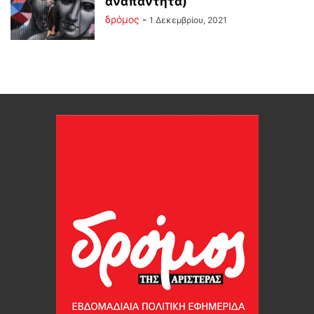
αναπάντητα)
δρόμος
-
1 Δεκεμβρίου, 2021