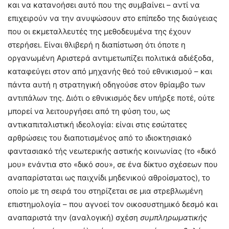
και να κατανοήσει αυτό που της συμβαίνει – αντί να
επιχειρούν να την ανυψώσουν στο επίπεδο της διαύγειας
που οι εκμεταλλευτές της μεθοδευμένα της έχουν
στερήσει. Είναι θλιβερή η διαπίστωση ότι όποτε η
οργανωμένη Αριστερά αντιμετωπίζει πολιτικά αδιέξοδα,
καταφεύγει στον από μηχανής θεό τού εθνικισμού – και
πάντα αυτή η στρατηγική οδηγούσε στον θρίαμβο των
αντιπάλων της. Διότι ο εθνικισμός δεν υπήρξε ποτέ, ούτε
μπορεί να λειτουργήσει από τη φύση του, ως
αντικαπιταλιστική ιδεολογία: είναι στις εσώτατες
αρθρώσεις του διαποτισμένος από το ιδιοκτησιακό
φαντασιακό τής νεωτερικής αστικής κοινωνίας (το «δικό
μου» ενάντια στο «δικό σου», σε ένα δίκτυο σχέσεων που
αναπαρίσταται ως παιχνίδι μηδενικού αθροίσματος), το
οποίο με τη σειρά του στηρίζεται σε μια στρεβλωμένη
επιστημολογία – που αγνοεί τον οικοσυστημικό δεσμό και
αναπαριστά την (αναλογική) σχέση
συμπληρωματικής