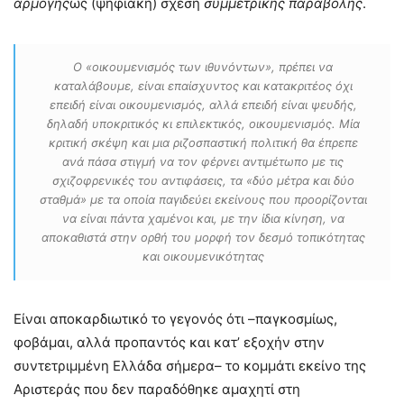
αρμογής
ως (ψηφιακή) σχέση
συμμετρικής παραβολής
.
Ο «οικουμενισμός των ιθυνόντων», πρέπει να
καταλάβουμε, είναι επαίσχυντος και κατακριτέος όχι
επειδή είναι οικουμενισμός, αλλά επειδή είναι
ψευδής
,
δηλαδή υποκριτικός κι επιλεκτικός, οικουμενισμός. Μία
κριτική σκέψη και μια ριζοσπαστική πολιτική θα έπρεπε
ανά πάσα στιγμή να τον φέρνει αντιμέτωπο με τις
σχιζοφρενικές του αντιφάσεις, τα «δύο μέτρα και δύο
σταθμά» με τα οποία παγιδεύει εκείνους που προορίζονται
να είναι πάντα χαμένοι και, με την ίδια κίνηση, να
αποκαθιστά στην ορθή του μορφή τον δεσμό τοπικότητας
και οικουμενικότητας
Είναι αποκαρδιωτικό το γεγονός ότι –παγκοσμίως,
φοβάμαι, αλλά προπαντός και κατ’ εξοχήν στην
συντετριμμένη Ελλάδα σήμερα– το κομμάτι εκείνο της
Αριστεράς που δεν παραδόθηκε αμαχητί στη