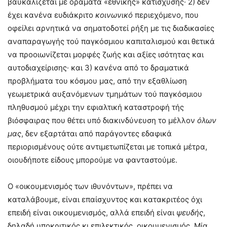
βαυκαλίζεται με οράματα «εθνικής» κατίσχυσης· 2) δεν
έχει κανένα ευδιάκριτο
κοινωνικό
περιεχόμενο, που
οφείλει αρνητικά να σηματοδοτεί ρήξη με τις διαδικασίες
αναπαραγωγής τού παγκόσμιου καπιταλισμού και θετικά
να προοιωνίζεται μορφές ζωής και αξίες ισότητας και
αυτοδιαχείρισης· και 3) κανένα από το δραματικά
προβλήματα του κόσμου μας, από την εξαθλίωση
γεωμετρικά αυξανόμενων τμημάτων τού παγκόσμιου
πληθυσμού μέχρι την εφιαλτική καταστροφή τής
βιόσφαιρας που θέτει υπό διακινδύνευση το μέλλον
όλων
μας
, δεν εξαρτάται από παράγοντες εδαφικά
περιορισμένους ούτε αντιμετωπίζεται με τοπικά μέτρα,
οιουδήποτε είδους μπορούμε να φανταστούμε.
Ο «οικουμενισμός των ιθυνόντων», πρέπει να
καταλάβουμε, είναι επαίσχυντος και κατακριτέος όχι
επειδή είναι οικουμενισμός, αλλά επειδή είναι
ψευδής
,
δηλαδή υποκριτικός κι επιλεκτικός, οικουμενισμός. Μία