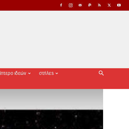
ίπτερο ιδεών
στήλες