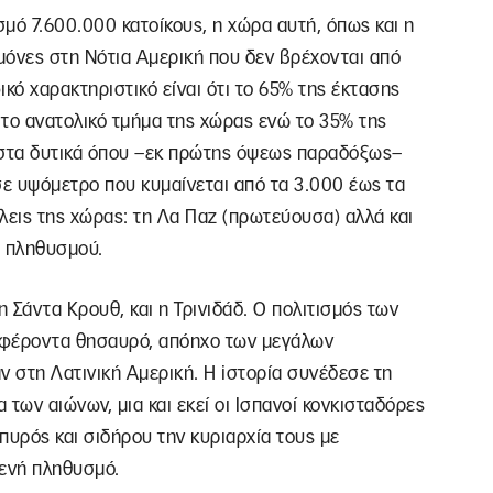
σμό 7.600.000 κατοίκους, η χώρα αυτή, όπως και η
 μόνες στη Νότια Αμερική που δεν βρέχονται από
ό χαρακτηριστικό είναι ότι το 65% της έκτασης
ι το ανατολικό τμήμα της χώρας ενώ το 35% της
 στα δυτικά όπου –εκ πρώτης όψεως παραδόξως–
 σε υψόμετρο που κυμαίνεται από τα 3.000 έως τα
λεις της χώρας: τη Λα Παζ (πρωτεύουσα) αλλά και
α πληθυσμού.
η Σάντα Κρουθ, και η Τρινιδάδ. Ο πολιτισμός των
ιαφέροντα θησαυρό, απόηχο των μεγάλων
 στη Λατινική Αμερική. Η iστορία συνέδεσε τη
 των αιώνων, μια και εκεί οι Ισπανοί κονκισταδόρες
πυρός και σιδήρου την κυριαρχία τους με
γενή πληθυσμό.