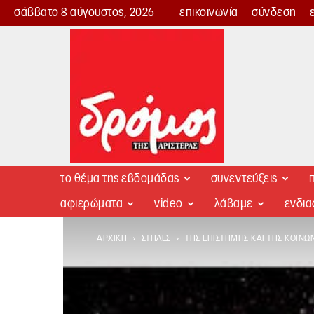
σάββατο 8 αύγουστος, 2026
επικοινωνία
σύνδεση
Δρόμος
της
Αριστεράς
το θέμα της εβδομάδας
συνεντεύξεις
π
αφιερώματα
video
λάβαμε
ενδι
ΑΡΧΙΚΉ
ΣΤΉΛΕΣ
ΤΗΣ ΕΠΙΣΤΉΜΗΣ ΚΑΙ ΤΗΣ ΚΟΙΝΩ