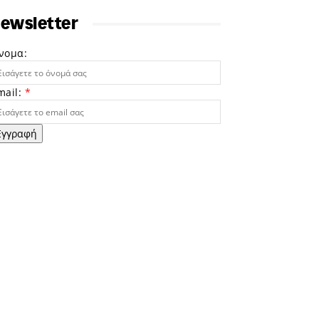
ewsletter
νομα:
mail:
*
Εγγραφή