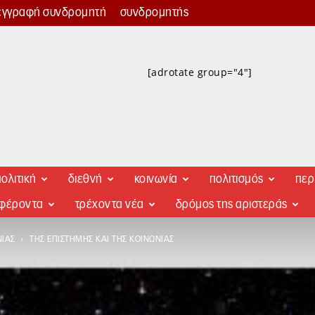
εγγραφή συνδρομητή
συνδρομητής
[adrotate group="4"]
ολιτική
διεθνή
κοινωνία
πολιτισμός
περ
αφέροντα
τρέχοντα νέα
δρόμος της αριστεράς
ΝΊΑΣ
ΤΗΣ ΕΠΙΣΤΉΜΗΣ ΚΑΙ ΤΗΣ ΚΟΙΝΩΝΊΑΣ