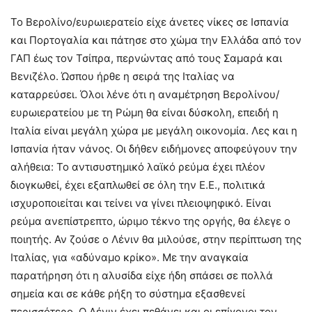
Το Βερολίνο/ευρωιερατείο είχε άνετες νίκες σε Ισπανία
και Πορτογαλία και πάτησε στο χώμα την Ελλάδα από τον
ΓΑΠ έως τον Τσίπρα, περνώντας από τους Σαμαρά και
Βενιζέλο. Ώσπου ήρθε η σειρά της Ιταλίας να
καταρρεύσει. Όλοι λένε ότι η αναμέτρηση Βερολίνου/
ευρωιερατείου με τη Ρώμη θα είναι δύσκολη, επειδή η
Ιταλία είναι μεγάλη χώρα με μεγάλη οικονομία. Λες και η
Ισπανία ήταν νάνος. Οι δήθεν ειδήμονες αποφεύγουν την
αλήθεια: Το αντισυστημικό λαϊκό ρεύμα έχει πλέον
διογκωθεί, έχει εξαπλωθεί σε όλη την Ε.Ε., πολιτικά
ισχυροποιείται και τείνει να γίνει πλειοψηφικό. Είναι
ρεύμα ανεπίστρεπτο, ώριμο τέκνο της οργής, θα έλεγε ο
ποιητής. Αν ζούσε ο Λένιν θα μιλούσε, στην περίπτωση της
Ιταλίας, για «αδύναμο κρίκο». Με την αναγκαία
παρατήρηση ότι η αλυσίδα είχε ήδη σπάσει σε πολλά
σημεία και σε κάθε ρήξη το σύστημα εξασθενεί
περισσότερο. Ο Λένιν έχει πεθάνει και οι επίγονοι τον