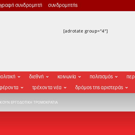
γγραφή συνδρομητή
συνδρομητής
[adrotate group="4"]
ολιτική
διεθνή
κοινωνία
πολιτισμός
περ
αφέροντα
τρέχοντα νέα
δρόμος της αριστεράς
ΣΚΟΎΝ ΕΡΓΟΔΟΤΙΚΉ ΤΡΟΜΟΚΡΑΤΊΑ