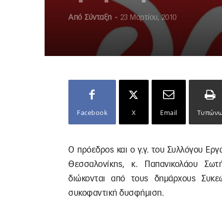
Από
Σύνταξη
-
23 Μαρτίου, 2010
Facebook
X
Email
Τυπών
Ο πρόεδρος και ο γ.γ. του Συλλόγου Ε
Θεσσαλονίκης, κ. Παπανικολάου Σωτ
διώκονται από τους δημάρχους Συκε
συκοφαντική δυσφήμιση.