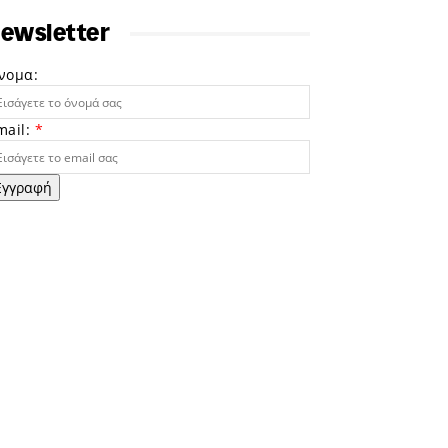
ewsletter
νομα:
mail:
*
Εγγραφή