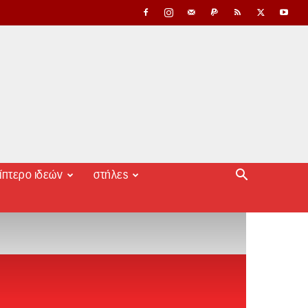
ίπτερο ιδεών
στήλες