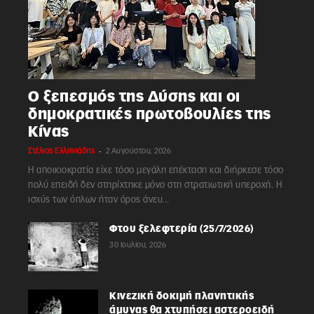
Ο ξεπεσμός της Δύσης και οι
δημοκρατικές πρωτοβουλίες της
Κίνας
-
Στέλιος Ελληνιάδης
2 Αυγούστου, 2026
Η αποικιοκρατία είχε τόσο μεγάλη επέκταση και διήρκεσε τόσο
πολύ επειδή δεν στηρίχτηκε μόνο στη στρατιωτική υπεροχή. Η
ισχύς των όπλων ήταν όρος άνευ...
Φτου ξελεφτερία (25/7/2026)
30 Ιουλίου, 2026
Κινεζική δοκιμή πλανητικής
άμυνας θα χτυπήσει αστεροειδή