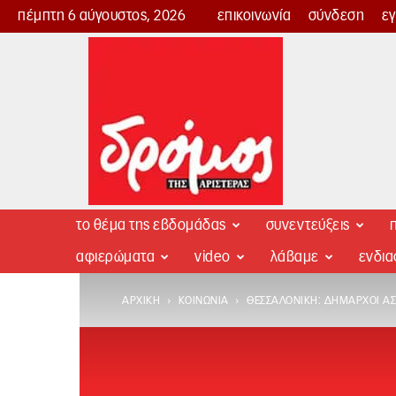
πέμπτη 6 αύγουστος, 2026
επικοινωνία
σύνδεση
ε
Δρόμος
της
Αριστεράς
το θέμα της εβδομάδας
συνεντεύξεις
π
αφιερώματα
video
λάβαμε
ενδι
ΑΡΧΙΚΉ
ΚΟΙΝΩΝΊΑ
ΘΕΣΣΑΛΟΝΊΚΗ: ΔΉΜΑΡΧΟΙ Α