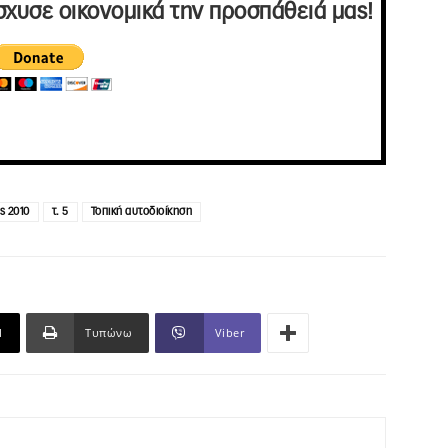
σχυσε οικονομικά την προσπάθειά μας!
ς 2010
τ. 5
Τοπική αυτοδιοίκηση
l
Τυπώνω
Viber