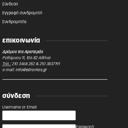
Σύνδεση
Εγγραφή συνδρομητή
Συνδρομητής
επικοινωνία
Δρόμος της Αριστεράς
Ρεθύμνου 11
,
106 82
Αθήνα
Τηλ.:
210 3468 282
&
210 3837191
e-mail:
info@edromos.gr
σύνδεση
Username or Email
Password