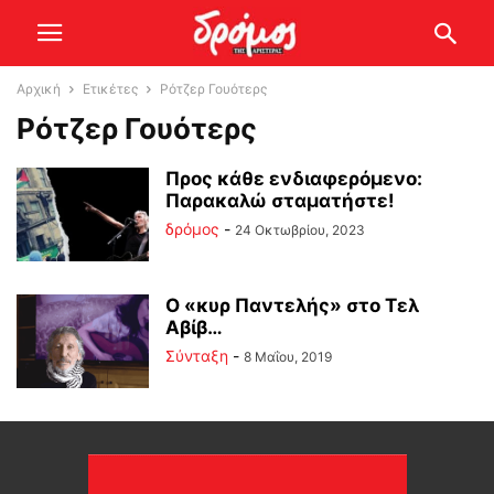
Αρχική
Ετικέτες
Ρότζερ Γουότερς
Ρότζερ Γουότερς
Προς κάθε ενδιαφερόμενο:
Παρακαλώ σταματήστε!
δρόμος
-
24 Οκτωβρίου, 2023
Ο «κυρ Παντελής» στο Τελ
Αβίβ…
Σύνταξη
-
8 Μαΐου, 2019