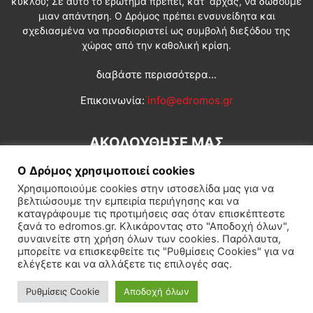
κύκλου; Σε αυτό το ερώτημα πρέπει, κατ’ αρχάς, να δώσουμε
μιαν απάντηση. Ο Δρόμος πρέπει ενσυνείδητα και
σχεδιασμένα να προσδιοριστεί ως συμβολή διεξόδου της
χώρας από την καθολική κρίση.
διαβάστε περισσότερα...
Επικοινωνία:
info@edromos.gr
ΑΚΟΛΟΥΘΗΣΕ ΜΑΣ
Ο Δρόμος χρησιμοποιεί cookies
Χρησιμοποιούμε cookies στην ιστοσελίδα μας για να
βελτιώσουμε την εμπειρία περιήγησης και να
καταγράφουμε τις προτιμήσεις σας όταν επισκέπτεστε
ξανά το edromos.gr. Κλικάροντας στο "Αποδοχή όλων",
συναινείτε στη χρήση όλων των cookies. Παρόλαυτα,
Εγγραφή συνδρομητή
Πολιτική
Διεθνή
Κοινωνία
μπορείτε να επισκεφθείτε τις "Ρυθμίσεις Cookies" για να
ελέγξετε και να αλλάξετε τις επιλογές σας.
Πολιτισμός
Αφιερώματα
Ρυθμίσεις Cookie
Αποδοχή όλων
© Δρόμος της Αριστεράς