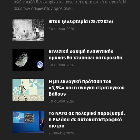
πολύ επειδή δεν στηρίχτηκε μόνο στη στρατιωτική υπεροχή. Η
ισχύς των όπλων ήταν όρος άνευ...
Φτου ξελεφτερία (25/7/2026)
30 Ιουλίου, 2026
Κινεζική δοκιμή πλανητικής
άμυνας θα χτυπήσει αστεροειδή
30 Ιουλίου, 2026
Η μη εκλογική πρόταση του
«3,5%» και η ανάγκη στρατηγικού
βάθους
30 Ιουλίου, 2026
Το ΝΑΤΟ σε πολεμικό παροξυσμό,
η Ελλάδα σε αυτοκαταστροφικό
οίστρο
28 Ιουλίου, 2026