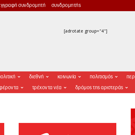
εγγραφή συνδρομητή
συνδρομητής
[adrotate group="4"]
ολιτική
διεθνή
κοινωνία
πολιτισμός
περ
αφέροντα
τρέχοντα νέα
δρόμος της αριστεράς