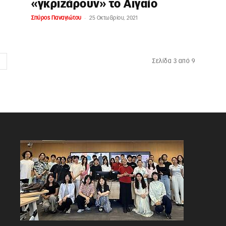
«γκριζάρουν» το Αιγαίο
-
Σπύρος Παναγιώτου
25 Οκτωβρίου, 2021
Σελίδα 3 από 9