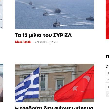
Τα 12 μίλια του ΣΥΡΙΖΑ
-
Νίκος Ταυρής
2 Νοεμβρίου, 2022
n
Ό
E
Η Μαδρίτη δεν φέρνει «ήρεμα