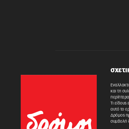
σχετι
Εναλλακτι
και τη συ
περίπτερα
Τι είδους
αυτό το ε
Δρόμος πρ
συμβολή δ