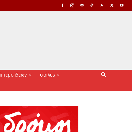
ίπτερο ιδεών
στήλες