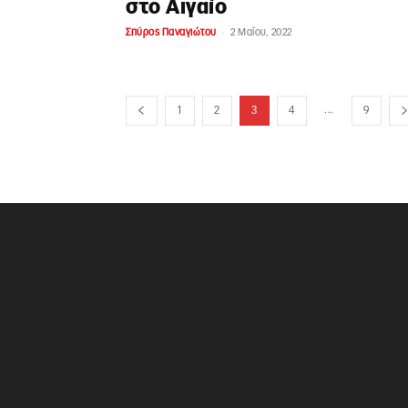
στο Αιγαίο
-
Σπύρος Παναγιώτου
2 Μαΐου, 2022
...
1
2
3
4
9