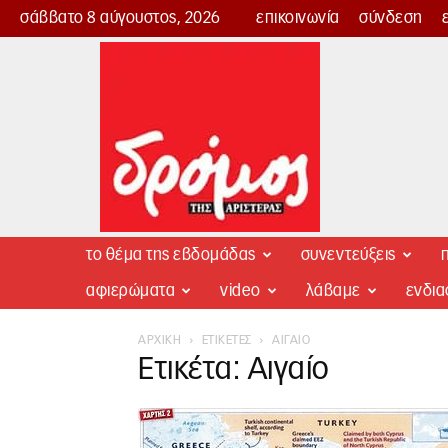
σάββατο 8 αύγουστος, 2026
επικοινωνία
σύνδεση
Δρόμος
της
Αριστεράς
το θέμα της εβδομάδας
συνεντεύξεις
π
αφιερώματα
video
λάβαμε
ενδι
ΑΡΧΙΚΉ
ΕΤΙΚΈΤΕΣ
ΑΙΓΑΊΟ
Ετικέτα: Αιγαίο