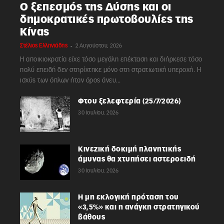
Ο ξεπεσμός της Δύσης και οι
δημοκρατικές πρωτοβουλίες της
Κίνας
-
Στέλιος Ελληνιάδης
2 Αυγούστου, 2026
Η αποικιοκρατία είχε τόσο μεγάλη επέκταση και διήρκεσε τόσο
πολύ επειδή δεν στηρίχτηκε μόνο στη στρατιωτική υπεροχή. Η
ισχύς των όπλων ήταν όρος άνευ...
Φτου ξελεφτερία (25/7/2026)
30 Ιουλίου, 2026
Κινεζική δοκιμή πλανητικής
άμυνας θα χτυπήσει αστεροειδή
30 Ιουλίου, 2026
Η μη εκλογική πρόταση του
«3,5%» και η ανάγκη στρατηγικού
βάθους