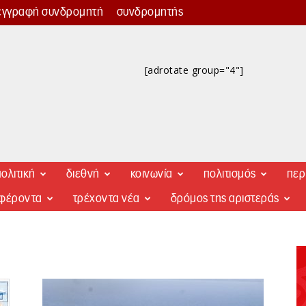
εγγραφή συνδρομητή
συνδρομητής
[adrotate group="4"]
ολιτική
διεθνή
κοινωνία
πολιτισμός
περ
αφέροντα
τρέχοντα νέα
δρόμος της αριστεράς