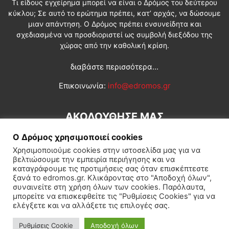
Τι είδους εγχείρημα μπορεί να είναι ο Δρόμος του δεύτερου
κύκλου; Σε αυτό το ερώτημα πρέπει, κατ’ αρχάς, να δώσουμε
μιαν απάντηση. Ο Δρόμος πρέπει ενσυνείδητα και
σχεδιασμένα να προσδιοριστεί ως συμβολή διεξόδου της
χώρας από την καθολική κρίση.
διαβάστε περισσότερα...
Επικοινωνία:
info@edromos.gr
ΑΚΟΛΟΥΘΗΣΕ ΜΑΣ
Ο Δρόμος χρησιμοποιεί cookies
Χρησιμοποιούμε cookies στην ιστοσελίδα μας για να
βελτιώσουμε την εμπειρία περιήγησης και να
καταγράφουμε τις προτιμήσεις σας όταν επισκέπτεστε
ξανά το edromos.gr. Κλικάροντας στο "Αποδοχή όλων",
συναινείτε στη χρήση όλων των cookies. Παρόλαυτα,
Εγγραφή συνδρομητή
Πολιτική
Διεθνή
Κοινωνία
μπορείτε να επισκεφθείτε τις "Ρυθμίσεις Cookies" για να
ελέγξετε και να αλλάξετε τις επιλογές σας.
Πολιτισμός
Αφιερώματα
Ρυθμίσεις Cookie
Αποδοχή όλων