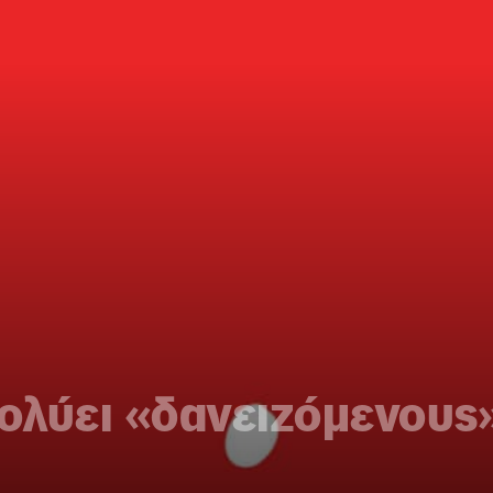
πολύει «δανειζόμενους