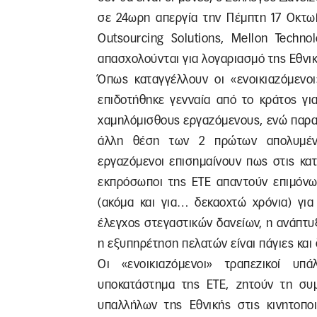
σε 24ωρη απεργία την Πέμπτη 17 Οκτωβ
Outsourcing Solutions, Mellon Techno
απασχολούνται για λογαριασμό της Εθνι
Όπως καταγγέλλουν οι «ενοικιαζόμενοι
επιδοτήθηκε γενναία από το κράτος γι
χαμηλόμισθους εργαζόμενους, ενώ παραβ
άλλη θέση των 2 πρώτων απολυμένω
εργαζόμενοι επισημαίνουν πως στις κα
εκπρόσωποι της ΕΤΕ απαντούν επιμόνω
(ακόμα και για… δεκαοχτώ χρόνια) για
έλεγχος στεγαστικών δανείων, η ανάπτ
η εξυπηρέτηση πελατών είναι πάγιες και 
Οι «ενοικιαζόμενοι» τραπεζικοί υ
υποκατάστημα της ΕΤΕ, ζητούν τη συ
υπαλλήλων της Εθνικής στις κινητοποι