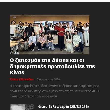
Ο ξεπεσμός της Δύσης και οι
δημοκρατικές πρωτοβουλίες της
Κίνας
-
Στέλιος Ελληνιάδης
2 Αυγούστου, 2026
Η αποικιοκρατία είχε τόσο μεγάλη επέκταση και διήρκεσε τόσο
πολύ επειδή δεν στηρίχτηκε μόνο στη στρατιωτική υπεροχή. Η
ισχύς των όπλων ήταν όρος άνευ...
Φτου ξελεφτερία (25/7/2026)