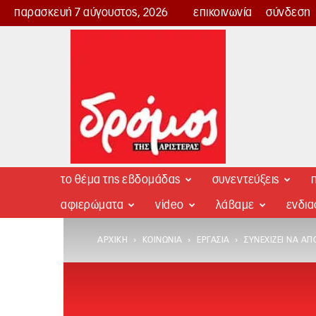
παρασκευή 7 αύγουστος, 2026
επικοινωνία
σύνδεση
Δρόμος
της
Αριστεράς
το θέμα της εβδομάδας
συνεντεύξεις
π
αφιερώματα
video
λάβαμε
ενδι
ΑΡΧΙΚΉ
ΚΟΙΝΩΝΊΑ
ΕΡΓΑΣΊΑ
ΣΥΝΕΧΊΖΕΙ ΝΑ ΑΠ