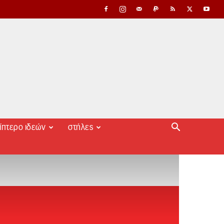
ίπτερο ιδεών
στήλες