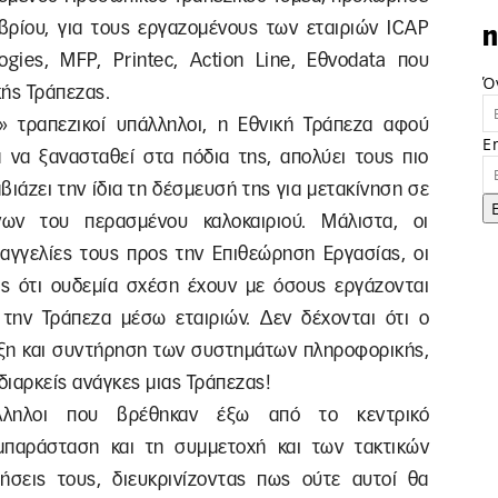
ρίου, για τους εργαζομένους των εταιριών ICAP
n
logies, MFP, Printec, Action Line, Εθνοdata που
Ό
κής Τράπεζας.
» τραπεζικοί υπάλληλοι, η Εθνική Τράπεζα αφού
E
α να ξανασταθεί στα πόδια της, απολύει τους πιο
ιάζει την ίδια τη δέσμευσή της για μετακίνηση σε
ν του περασμένου καλοκαιριού. Μάλιστα, οι
ταγγελίες τους προς την Επιθεώρηση Εργασίας, οι
ς ότι ουδεμία σχέση έχουν με όσους εργάζονται
 την Τράπεζα μέσω εταιριών. Δεν δέχονται ότι ο
υξη και συντήρηση των συστημάτων πληροφορικής,
διαρκείς ανάγκες μιας Τράπεζας!
πάλληλοι που βρέθηκαν έξω από το κεντρικό
μπαράσταση και τη συμμετοχή και των τακτικών
ήσεις τους, διευκρινίζοντας πως ούτε αυτοί θα