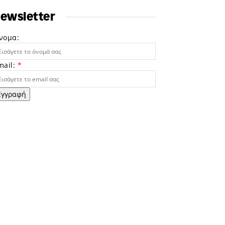
ewsletter
νομα:
mail:
*
Εγγραφή