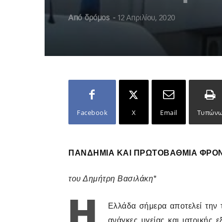
Από
δρόμος
-
12 Απριλίου, 2020
Facebook
X
Email
Τυπών
ΠΑΝΔΗΜΊΑ ΚΑΙ ΠΡΩΤΟΒΆΘΜΙΑ ΦΡΟΝ
του Δημήτρη Βασιλάκη*
Η
Ελλάδα σήμερα αποτελεί την τ
ανάγκες υγείας και ιατρικής 