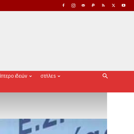
ίπτερο ιδεών
στήλες