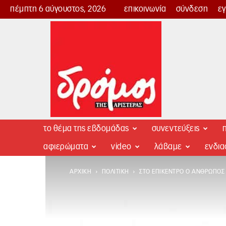
πέμπτη 6 αύγουστος, 2026
επικοινωνία
σύνδεση
ε
Δρόμος
της
Αριστεράς
το θέμα της εβδομάδας
συνεντεύξεις
π
αφιερώματα
video
λάβαμε
ενδι
ΑΡΧΙΚΉ
ΠΟΛΙΤΙΚΉ
ΣΤΟ ΕΠΊΚΕΝΤΡΟ Ο ΆΝΘΡΩΠΟΣ 