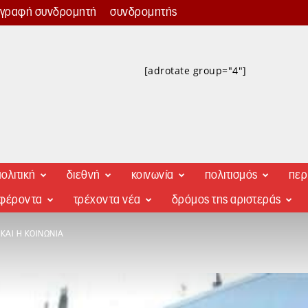
γγραφή συνδρομητή
συνδρομητής
[adrotate group="4"]
ολιτική
διεθνή
κοινωνία
πολιτισμός
περ
αφέροντα
τρέχοντα νέα
δρόμος της αριστεράς
ΚΑΙ Η ΚΟΙΝΩΝΊΑ