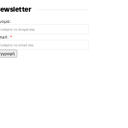
ewsletter
νομα:
mail:
*
Εγγραφή