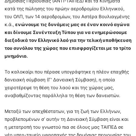
Δημόσιας Περιουσίας (ΑΝΤΙ-ΤΑΙΠΕΔ) και τα Κινήματα
κατά της πώλησης του πρώην αεροδρομίου Ελληνικού,
του ΟΛΠ, των 14 αεροδρομίων, του Αστέρα Βουλιαγμένης
κ.ά.,
ενώνουμε τις δυνάμεις μας σε έναν κοινό αγώνα
και δίνουμε Συνέντευξη Τύπου για να ενημερώσουμε
διεξοδικά τον Ελληνικό λαό για την τελική υποθήκευση
του συνόλου της χώρας που επισφραγίζεται με το τρίτο
μνημόνιο.
Το καλοκαίρι που πέρασε υπογράφτηκε η πλέον επαχθής
δανειακή σύμβαση (Γ’ Δανειακή Σύμβαση), η οποία
χειροτέρεψε τη θέση του λαού και της χώρας μας,
αναβαθμίζοντας παράλληλα τη θέση των δανειστών.
Μεταξύ των απεχθέστατων, για τη ζωή των Ελλήνων,
προβλεπομένων σ’ αυτήν τη Δανειακή Σύμβαση είναι και
η μετατροπή του γνωστού πια σε όλους μας ΤΑΙΠΕΔ σε
νέο υπερ-ταμείο υφαρπαγής της δημόσιας περιουσίας του