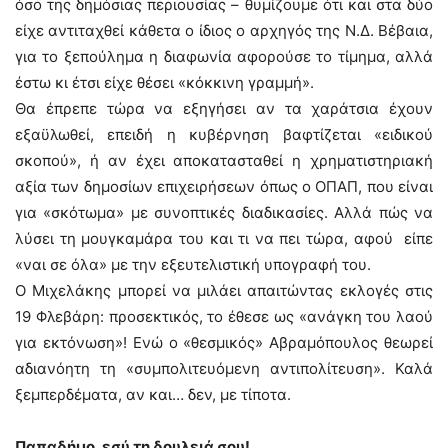
όσο της δημόσιας περιουσίας – θυμίζουμε ότι και στα δύο
είχε αντιταχθεί κάθετα ο ίδιος ο αρχηγός της Ν.Δ. Βέβαια,
για το ξεπούλημα η διαφωνία αφορούσε το τίμημα, αλλά
έστω κι έτσι είχε θέσει «κόκκινη γραμμή».
Θα έπρεπε τώρα να εξηγήσει αν τα χαράτσια έχουν
εξαϋλωθεί, επειδή η κυβέρνηση βαφτίζεται «ειδικού
σκοπού», ή αν έχει αποκατασταθεί η χρηματιστηριακή
αξία των δημοσίων επιχειρήσεων όπως ο ΟΠΑΠ, που είναι
για «σκότωμα» με συνοπτικές διαδικασίες. Αλλά πώς να
λύσει τη μουγκαμάρα του και τι να πει τώρα, αφού είπε
«ναι σε όλα» με την εξευτελιστική υπογραφή του.
Ο Μιχελάκης μπορεί να μιλάει απαιτώντας εκλογές στις
19 Φλεβάρη: προσεκτικός, το έθεσε ως «ανάγκη του λαού
για εκτόνωση»! Ενώ ο «θεσμικός» Αβραμόπουλος θεωρεί
αδιανόητη τη «συμπολιτευόμενη αντιπολίτευση». Καλά
ξεμπερδέματα, αν και… δεν, με τίποτα.
Παπαδήμο, εσύ τη δουλειά σου!