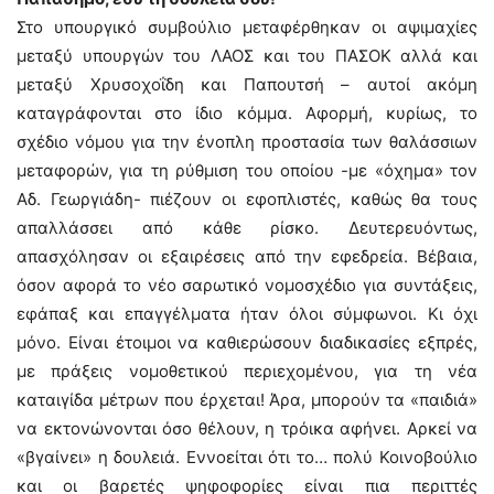
Στο υπουργικό συμβούλιο μεταφέρθηκαν οι αψιμαχίες
μεταξύ υπουργών του ΛΑΟΣ και του ΠΑΣΟΚ αλλά και
μεταξύ Χρυσοχοΐδη και Παπουτσή – αυτοί ακόμη
καταγράφονται στο ίδιο κόμμα. Αφορμή, κυρίως, το
σχέδιο νόμου για την ένοπλη προστασία των θαλάσσιων
μεταφορών, για τη ρύθμιση του οποίου -με «όχημα» τον
Αδ. Γεωργιάδη- πιέζουν οι εφοπλιστές, καθώς θα τους
απαλλάσσει από κάθε ρίσκο. Δευτερευόντως,
απασχόλησαν οι εξαιρέσεις από την εφεδρεία. Βέβαια,
όσον αφορά το νέο σαρωτικό νομοσχέδιο για συντάξεις,
εφάπαξ και επαγγέλματα ήταν όλοι σύμφωνοι. Κι όχι
μόνο. Είναι έτοιμοι να καθιερώσουν διαδικασίες εξπρές,
με πράξεις νομοθετικού περιεχομένου, για τη νέα
καταιγίδα μέτρων που έρχεται! Άρα, μπορούν τα «παιδιά»
να εκτονώνονται όσο θέλουν, η τρόικα αφήνει. Αρκεί να
«βγαίνει» η δουλειά. Εννοείται ότι το… πολύ Κοινοβούλιο
και οι βαρετές ψηφοφορίες είναι πια περιττές