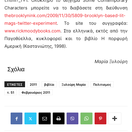
t.html?_r=1. Ολόκληρο το διήγημα Some Contemporary
Characters μπορείτε να το διαβάσετε στη διεύθυνση
thebrooklynink.com/2009/11/30/5809-brooklyn-based-lit-
mags-twitter-experiment
. Το site του συγγραφέα:
www.rickmoodybooks.com
. Στα ελληνικά, εκτός από την
Παγοθύελλα, κυκλοφορεί και το βιβλίο Η πορφυρή
Αμερική (Καστανιώτης, 1998).
Μαρία Ξυλούρη
Σχόλια
ΕΤΙΚΕΤΕΣ
2011
βιβλία
Ξυλούρη Μαρία
Πολιτισμος
τ. 51
Φεβρουάριος 2011