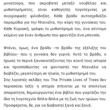
μινιατούρα, που ακροβατεί μεταξύ νουβέλας και
μυθιστορήματος, είναι καθηγητής λογοτεχνίας με
συγγραφικές φιλοδοξίες. Κάθε βράδυ αυτοσχεδιάζει
παραμύθια για την Ντανιέλα, την κόρη της γυναίκας του.
Κάθε Κυριακή, γράφει το μυθιστόρημά του, ένα σύντομο
κείμενο για έναν άνθρωπο που φροντίζει ένα μπονσάι.
Φτάνει, όμως, ένα βράδυ -το βράδυ της εξέλιξης του
βιβλίου- που η γυναίκα δεν γυρνά. Αυτό το βράδυ, ο
ήρωας το περνά ξανακοιτάζοντας την κοινή τους ιστορία
και προσπαθώντας να φανταστεί την Ντανιέλα να
διαβάζει, μεγαλύτερη σε ηλικία, το μυθιστόρημά του.
Στις λιγοστές σελίδες του The Private Lives of Trees δεν
περισσεύει λέξη· η ιστορία στήνεται με τα απολύτως
απαραίτητα, δημιουργώντας ένα βιβλίο που γιορτάζει την
ίδια τη λογοτεχνία δίπλα-δίπλα με τη ζωή των ηρώων του.
Προσφέρεται, δε, για να διαβαστεί ξανά και ξανά.