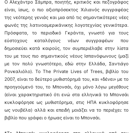
Ο Αλεχάντρο Σάμπρα, ποιητής, κριτικός και πεζογράφος
είναι, ίσως, ο πιο αξιοπρόσεκτος Χιλιανός συγγραφέας
της νεότερης γενιάς και μια από τις σημαντικότερες νέες
φωνές της λατινοαμερικάνικης λογοτεχνίας γενικότερα.
Πρόσφατα, το περιοδικό Γκράντα, γνωστό για τους
εύστοχους καταλόγους νέων συγγραφέων που
δημοσιεύει κατά καιρούς, τον συμπεριέλαβε στην λίστα
του με τους πιο σημαντικούς νέους Ισπανόφωνους (μαζί
με τον πολύ γνωστότερο, εδώ στην Ελλάδα, Σαντιάγο
Ρονκαλιόλο). Το The Private Lives of Trees, βιβλίο του
2007, είναι το δεύτερο μυθιστόρημά του, και «δένει» με το
προηγούμενό του, το Μπονσάι, όχι μόνο λόγω μεγέθους
(είναι χαρακτηριστικό ότι ενώ στα ελληνικά το Μπονσάι
κυκλοφόρησε ως μυθιστόρημα, στις ΗΠΑ κυκλοφόρησε
ως νουβέλα) αλλά και επειδή μοιάζει να το περιέχει: το
βιβλίο που γράφει ο ήρωας είναι το Μπονσάι.