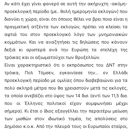
Αν κάτι έχει γίνει φανερό σε αυτή την ακήρυχτη -ακόμη-
προεκλογική περίοδο (με.. θολή ημερομηνία εκλογών) που
διανύει η χώρα, είναι ότι όποιος θέλει να βρει ποια είναι η
πραγματική ατζέντα των εκλογών, πρέπει να κλείσει τα
αφτιά του στον προεκλογικό λόγο των μνημονιακών
κομμάτων. Και να αναζητήσει τις δηλώσεις που κάνουν
δεξιά κι αριστερά ανά την Ευρώπη τα στελέχη της
τρόικας και οι αξιωματούχοι των Βρυξελλών.
Είναι χαρακτηριστικό ότι ο εκπρόσωπος του ΔΝΤ στην
τρόικα, Πολ Τόμσεν, εγκαινίασε την… εν Ελλάδι
προεκλογική περίοδο με ομιλίες όπου διαβεβαιώνει για τα
πολύ σκληρά μέτρα που θα χρειαστούν μετά τις εκλογές,
τα οποία ανεβάζει στο ύψος των 14 δισ. (αντί των 11,5 δισ.
που οι Έλληνες πολιτικοί είχαν συμφωνήσει μέχρι
σήμερα). Κι έτσι ο ίδιος εξαγγέλλει την περαιτέρω μείωση
των μισθών στον ιδιωτικό τομέα, τις απολύσεις στο
Δημόσιο κ.ο.κ. Από την πλευρά τους οι Ευρωπαίοι εταίροι,