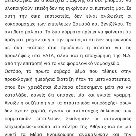
μετεκλογικά θα αποδειχτεί… αίφνης ότι δεν μπορούν να
υλοποιηθούν επειδή δεν τις εγκρίνουν οι πιστωτές μας. Σε
αυτή την σικέ εκστρατεία, δεν είναι ανώφελες οι
κοκορομαχίες των επιτελείων Σαμαρά και Βενιζέλου. Το
αντίθετο μάλιστα. Τα δύο κόμματα πρέπει να φαίνεται ότι
πράγματι μάχονται για την πρωτιά, κι ότι δεν συμφωνούν
σε όλα -κάπως έτσι προέκυψε η κόντρα για τις
προσλήψεις στα ΕΛΤΑ, αλλά και η αποχώρηση της Ν.Δ.
από την επιτροπή για το νέο φορολογικό νομοσχέδιο.
Ωστόσο, το πρώτο σοβαρό θέμα που τέθηκε στην
προεκλογική ημερήσια διάταξη ήταν το μεταναστευτικό,
όπου δεν χρειάζεται ιδιαίτερα εξασκημένο μάτι για να
καταλάβει κανείς ότι υπάρχει μία και ενιαία γραμμή.
Άνοιξε η συζήτηση για τα στρατόπεδα «υποδοχής» όσων
δεν έχουν χαρτιά, έγιναν οι αντίστοιχες δηλώσεις των
κομματικών επιτελείων, ξεκίνησαν οι αστυνομικές
επιχειρήσεις-σκούπα στο κέντρο της Αθήνας και εν μια
νυκτί τα Μέσα Ενημέρωσης ανακάλυψαν και την