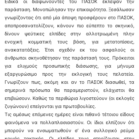
Ειδικά οι διαφωνούντες του ΠΑΣΟΚ έκλεψαν την
παράσταση. Μονοπώλησαν την επικαιρότητα. Ξεσάλωσαν
γνωρίζοντας ότι από μία άποψη προσφέρουν στο ΠΑΣΟΚ,
αποπροσανατολίζουν, κάνουν πιο εύπεπτο το σκηνικό,
δίνουν ψεύτικες ελπίδες στην αλλοτριωμένη πλην
ενοχική κομματική τους βάση, για μετατοπίσεις,
ανακατατάξεις. Έτσι σχεδόν εκ του ασφαλούς οι
άνθρωποι σκηνοθέτησαν της παράστασή τους. Πρόκειται
για ελιγμούς προσωπικής διάσωσης, για μήνυμα
εξαργυρώσιμο προς την εκλογική τους πελατεία.
Γνωρίζουν πως, ακόμη και αν το ΠΑΣΟΚ διασωθεί, τα
σημερινά πρόσωπα θα παραμεριστούν, ελάχιστοι θα
επιβιώσουν. Καθώς τα περιθώρια λιγοστεύουν (οι εκλογές
ζυγώνουν) επείγονται για πρωτοβουλίες.
Τις αμέσως επόμενες ημέρες είναι πιθανό τέτοιου είδους
φαινόμενα να πολλαπλασιαστούν. Οι ίδιοι ελπίζουν ότι
μπορούν να ενσωματωθούν σ’ ένα συλλογικό ρεύμα
κοινής τακτικής. Οι ελπίδες τους στηρίζονται στην