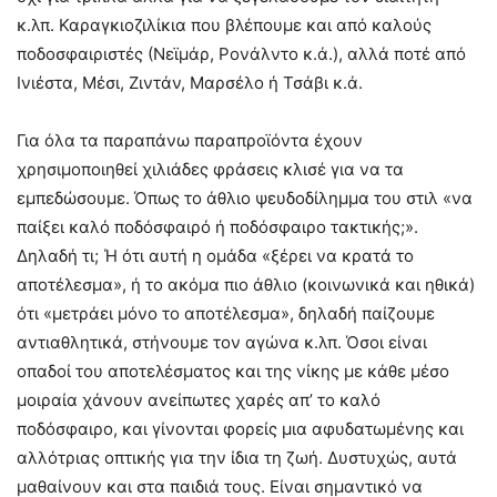
κ.λπ. Καραγκιοζιλίκια που βλέπουμε και από καλούς
ποδοσφαιριστές (Νεϊμάρ, Ρονάλντο κ.ά.), αλλά ποτέ από
Ινιέστα, Μέσι, Ζιντάν, Μαρσέλο ή Τσάβι κ.ά.
Για όλα τα παραπάνω παραπροϊόντα έχουν
χρησιμοποιηθεί χιλιάδες φράσεις κλισέ για να τα
εμπεδώσουμε. Όπως το άθλιο ψευδοδίλημμα του στιλ «να
παίξει καλό ποδόσφαιρό ή ποδόσφαιρο τακτικής;».
Δηλαδή τι; Ή ότι αυτή η ομάδα «ξέρει να κρατά το
αποτέλεσμα», ή το ακόμα πιο άθλιο (κοινωνικά και ηθικά)
ότι «μετράει μόνο το αποτέλεσμα», δηλαδή παίζουμε
αντιαθλητικά, στήνουμε τον αγώνα κ.λπ. Όσοι είναι
οπαδοί του αποτελέσματος και της νίκης με κάθε μέσο
μοιραία χάνουν ανείπωτες χαρές απ’ το καλό
ποδόσφαιρο, και γίνονται φορείς μια αφυδατωμένης και
αλλότριας οπτικής για την ίδια τη ζωή. Δυστυχώς, αυτά
μαθαίνουν και στα παιδιά τους. Είναι σημαντικό να