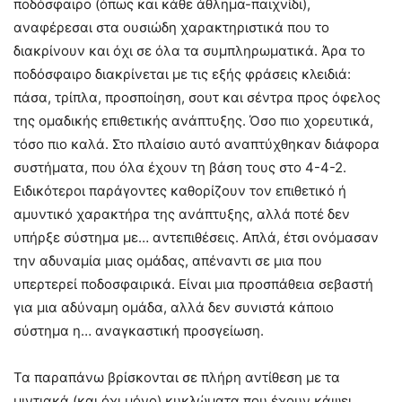
ποδόσφαιρο (όπως και κάθε άθλημα-παιχνίδι),
αναφέρεσαι στα ουσιώδη χαρακτηριστικά που το
διακρίνουν και όχι σε όλα τα συμπληρωματικά. Άρα το
ποδόσφαιρο διακρίνεται με τις εξής φράσεις κλειδιά:
πάσα, τρίπλα, προσποίηση, σουτ και σέντρα προς όφελος
της ομαδικής επιθετικής ανάπτυξης. Όσο πιο χορευτικά,
τόσο πιο καλά. Στο πλαίσιο αυτό αναπτύχθηκαν διάφορα
συστήματα, που όλα έχουν τη βάση τους στο 4-4-2.
Ειδικότεροι παράγοντες καθορίζουν τον επιθετικό ή
αμυντικό χαρακτήρα της ανάπτυξης, αλλά ποτέ δεν
υπήρξε σύστημα με… αντεπιθέσεις. Απλά, έτσι ονόμασαν
την αδυναμία μιας ομάδας, απέναντι σε μια που
υπερτερεί ποδοσφαιρικά. Είναι μια προσπάθεια σεβαστή
για μια αδύναμη ομάδα, αλλά δεν συνιστά κάποιο
σύστημα η… αναγκαστική προσγείωση.
Τα παραπάνω βρίσκονται σε πλήρη αντίθεση με τα
μιντιακά (και όχι μόνο) κυκλώματα που έχουν κάψει