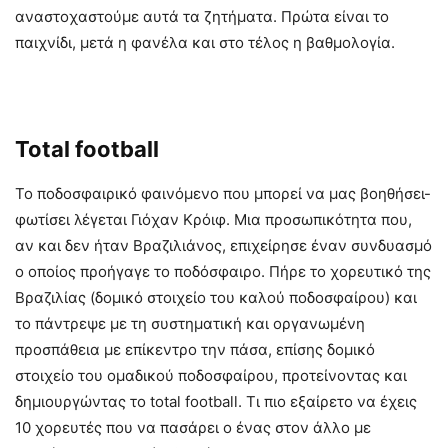
αναστοχαστούμε αυτά τα ζητήματα. Πρώτα είναι το
παιχνίδι, μετά η φανέλα και στο τέλος η βαθμολογία.
Total football
Το ποδοσφαιρικό φαινόμενο που μπορεί να μας βοηθήσει-
φωτίσει λέγεται Γιόχαν Κρόιφ. Μια προσωπικότητα που,
αν και δεν ήταν Βραζιλιάνος, επιχείρησε έναν συνδυασμό
ο οποίος προήγαγε το ποδόσφαιρο. Πήρε το χορευτικό της
Βραζιλίας (δομικό στοιχείο του καλού ποδοσφαίρου) και
το πάντρεψε με τη συστηματική και οργανωμένη
προσπάθεια με επίκεντρο την πάσα, επίσης δομικό
στοιχείο του ομαδικού ποδοσφαίρου, προτείνοντας και
δημιουργώντας το total football. Τι πιο εξαίρετο να έχεις
10 χορευτές που να πασάρει ο ένας στον άλλο με