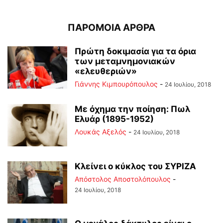
ΠΑΡΟΜΟΙΑ ΑΡΘΡΑ
Πρώτη δοκιμασία για τα όρια
των μεταμνημονιακών
«ελευθεριών»
Γιάννης Κιμπουρόπουλος
-
24 Ιουλίου, 2018
Με όχημα την ποίηση: Πωλ
Ελυάρ (1895-1952)
Λουκάς Αξελός
-
24 Ιουλίου, 2018
Κλείνει ο κύκλος του ΣΥΡΙΖΑ
Απόστολος Αποστολόπουλος
-
24 Ιουλίου, 2018