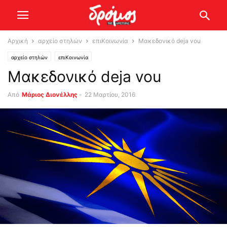
Αρχική
αρχείο στηλών
επιΚοινωνία
Μακεδονικό deja vou
αρχείο στηλών
επιΚοινωνία
Μακεδονικό deja vou
Από
Μάριος Διονέλλης
-
22 Μαρτίου, 2016